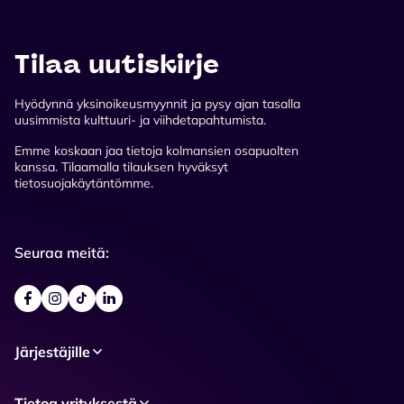
Tilaa uutiskirje
Hyödynnä yksinoikeusmyynnit ja pysy ajan tasalla
uusimmista kulttuuri- ja viihdetapahtumista.
Emme koskaan jaa tietoja kolmansien osapuolten
kanssa. Tilaamalla tilauksen hyväksyt
tietosuojakäytäntömme.
Seuraa meitä:
Järjestäjille
Tietoa yrityksestä