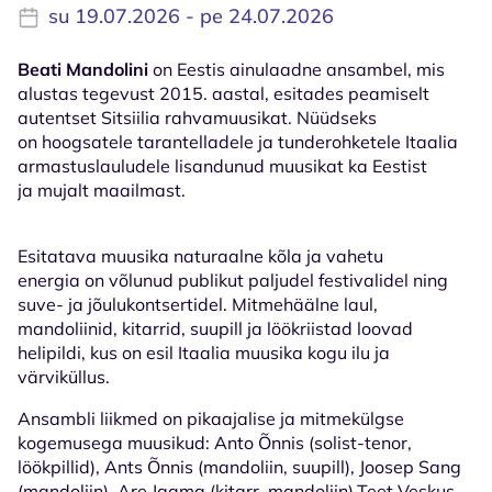
su 19.07.2026 - pe 24.07.2026
Beati Mandolini
on Eestis ainulaadne ansambel, mis
alustas tegevust 2015. aastal, esitades peamiselt
autentset Sitsiilia rahvamuusikat. Nüüdseks
on hoogsatele tarantelladele ja tunderohketele Itaalia
armastuslauludele lisandunud muusikat ka Eestist
ja mujalt maailmast.
Esitatava muusika naturaalne kõla ja vahetu
energia on võlunud publikut paljudel festivalidel ning
suve- ja jõulukontsertidel. Mitmehäälne laul,
mandoliinid, kitarrid, suupill ja löökriistad loovad
helipildi, kus on esil Itaalia muusika kogu ilu ja
värviküllus.
Ansambli liikmed on pikaajalise ja mitmekülgse
kogemusega muusikud: Anto Õnnis (solist-tenor,
löökpillid), Ants Õnnis (mandoliin, suupill), Joosep Sang
(mandoliin), Are Jaama (kitarr, mandoliin),Teet Veskus