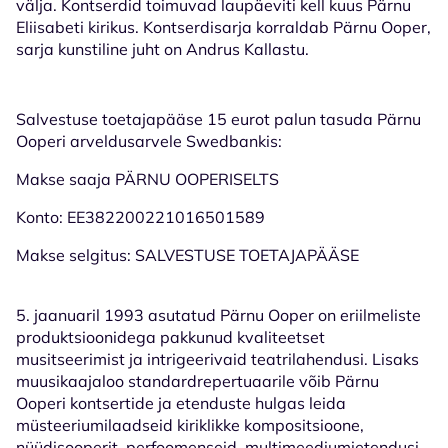
välja. Kontserdid toimuvad laupäeviti kell kuus Pärnu
Eliisabeti kirikus. Kontserdisarja korraldab Pärnu Ooper,
sarja kunstiline juht on Andrus Kallastu.
Salvestuse toetajapääse 15 eurot palun tasuda Pärnu
Ooperi arveldusarvele Swedbankis:
Makse saaja PÄRNU OOPERISELTS
Konto: EE382200221016501589
Makse selgitus: SALVESTUSE TOETAJAPÄÄSE
5. jaanuaril 1993 asutatud Pärnu Ooper on eriilmeliste
produktsioonidega pakkunud kvaliteetset
musitseerimist ja intrigeerivaid teatrilahendusi. Lisaks
muusikaajaloo standardrepertuaarile võib Pärnu
Ooperi kontsertide ja etenduste hulgas leida
müsteeriumilaadseid kiriklikke kompositsioone,
nüüdisooperit, perfoomenseid, multimeediumietendusi,