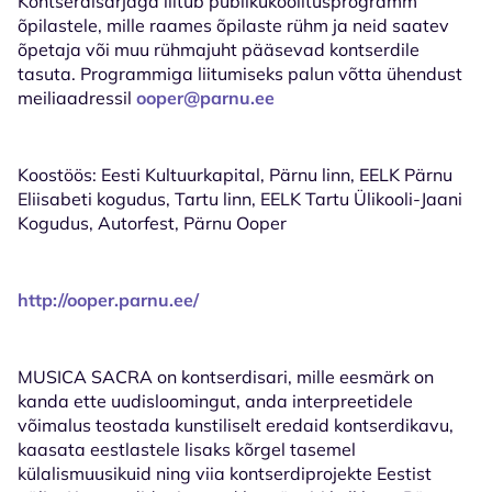
Kontserdisarjaga liitub publikukoolitusprogramm
õpilastele
, mille raames õpilaste rühm ja neid saatev
õpetaja või muu rühmajuht pääsevad kontserdile
tasuta. Programmiga liitumiseks palun võtta ühendust
meiliaadressil
ooper@parnu.ee
Koostöös: Eesti Kultuurkapital, Pärnu linn, EELK Pärnu
Eliisabeti kogudus, Tartu linn, EELK Tartu Ülikooli-Jaani
Kogudus, Autorfest, Pärnu Ooper
http://ooper.parnu.ee/
MUSICA SACRA on kontserdisari, mille eesmärk on
kanda ette uudisloomingut, anda interpreetidele
võimalus teostada kunstiliselt eredaid kontserdikavu,
kaasata eestlastele lisaks kõrgel tasemel
külalismuusikuid ning viia kontserdiprojekte Eestist