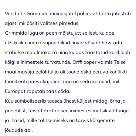
Vendade Grimmide muinasjutul põhinev libreto jutustab
ajast, mil öösiti valitses pimedus.
Grimmide lugu on peen mõistujutt sellest, kuidas
üksikisiku omakasupüüdlikud huvid võivad hävitada
stabiilse maailmakorra ning kuidas taastatud kord loob
kõigile inimestele turvatunde. Orffi ooper valmis Teise
maailmasõja eelõhtul ja oli toona eskaleeruva konflikti
foonil eriti päevakajaline, aga on seda ka nüüd, mil
Euroopat raputab taas sõda.
Kuu sümboliseerib teoses ühest küljest midagi õrna ja
poeetilist, teisalt äratab see inimestes metsikuid tunge
ja ihasid, mille talitsemiseks on tarvis kõrgemate
jõudude abi.