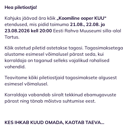
Hea piletiostja!
Kahjuks jäävad ära kõik
„Koomiline ooper KUU“
etendused, mis pidid toimuma
21.08., 22.08. ja
23.08.2026 kell 20:00
Eesti Rahva Muuseumi silla-alal
Tartus.
Kõik ostetud piletid ostetakse tagasi. Tagasimaksetega
alustame esimesel võimalusel pärast seda, kui
korraldaja on taganud selleks vajalikud rahalised
vahendid.
Teavitame kõiki piletiostjaid tagasimaksete algusest
esimesel võimalusel.
Korraldaja vabandab siiralt tekkinud ebamugavuste
pärast ning tänab mõistva suhtumise eest.
KES IHKAB KUUD OMADA, KAOTAB TAEVA...