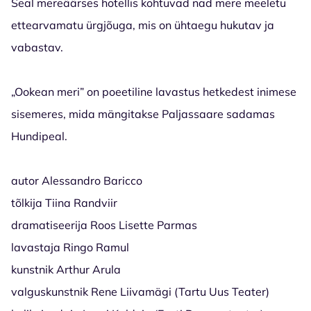
Seal mereäärses hotellis kohtuvad nad mere meeletu
ettearvamatu ürgjõuga, mis on ühtaegu hukutav ja
vabastav.
„Ookean meri” on poeetiline lavastus hetkedest inimese
sisemeres, mida mängitakse Paljassaare sadamas
Hundipeal.
autor Alessandro Baricco
tõlkija Tiina Randviir
dramatiseerija Roos Lisette Parmas
lavastaja Ringo Ramul
kunstnik Arthur Arula
valguskunstnik Rene Liivamägi (Tartu Uus Teater)