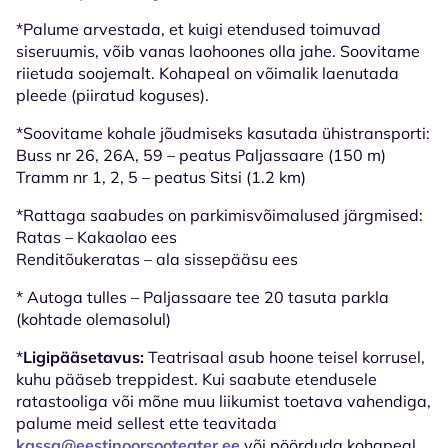
*Palume arvestada, et kuigi etendused toimuvad
siseruumis, võib vanas laohoones olla jahe. Soovitame
riietuda soojemalt. Kohapeal on võimalik laenutada
pleede (piiratud koguses).
*Soovitame kohale jõudmiseks kasutada ühistransporti:
Buss nr 26, 26A, 59 – peatus Paljassaare (150 m)
Tramm nr 1, 2, 5 – peatus Sitsi (1.2 km)
*Rattaga saabudes on parkimisvõimalused järgmised:
Ratas – Kakaolao ees
Renditõukeratas – ala sissepääsu ees
* Autoga tulles – Paljassaare tee 20 tasuta parkla
(kohtade olemasolul)
*
Ligipääsetavus:
Teatrisaal asub hoone teisel korrusel,
kuhu pääseb treppidest. Kui saabute etendusele
ratastooliga või mõne muu liikumist toetava vahendiga,
palume meid sellest ette teavitada
kassa@eestinoorsooteater.ee
või pöörduda kohapeal