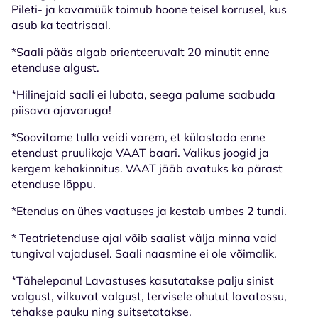
Pileti- ja kavamüük toimub hoone teisel korrusel, kus
asub ka teatrisaal.
*Saali pääs algab orienteeruvalt 20 minutit enne
etenduse algust.
*Hilinejaid saali ei lubata, seega palume saabuda
piisava ajavaruga!
*Soovitame tulla veidi varem, et külastada enne
etendust pruulikoja VAAT baari. Valikus joogid ja
kergem kehakinnitus. VAAT jääb avatuks ka pärast
etenduse lõppu.
*Etendus on ühes vaatuses ja kestab umbes 2 tundi.
* Teatrietenduse ajal võib saalist välja minna vaid
tungival vajadusel. Saali naasmine ei ole võimalik.
*Tähelepanu! Lavastuses kasutatakse palju sinist
valgust, vilkuvat valgust, tervisele ohutut lavatossu,
tehakse pauku ning suitsetatakse.