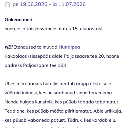
pe 19.06.2026 - la 11.07.2026
Ookean meri
noorele ja täiskasvanule alates 15. eluaastast
NB!
Etendused toimuvad
Hundipea
Kakaolaos (sissepääs alale Paljassaare tee 20, hoone
aadress Paljassaare tee 18)!
Ühes mereäärses hotellis peatub grupp üksteisele
võõraid inimesi, kes on saabunud sinna tervenema.
Nende hulgas kunstnik, kes püüab tabada tabamatut.
Teadlane, kes püüab mõõta piiritlematut. Abielurikkuja,
kes püüab vabaneda patust. Tüdruk, kes kardab elu.