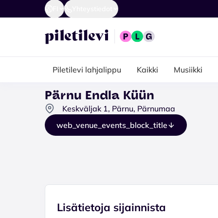
FI
Yhteystiedot
Piletilevi lahjalippu
Kaikki
Musiikki
Pärnu Endla Küün
Keskväljak 1, Pärnu, Pärnumaa
web_venue_events_block_title
Lisätietoja sijainnista