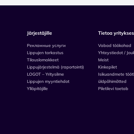
Järjestäjille
Tietoa yritykse
Рекламные услуги
Vabad töökohad
Lippujen tarkastus
Yhteystiedot / Jou
Tilauslomakkeet
Meist
Lippujärjestelmä (raportointi)
Kinkepilet
LOGOT – Yritysilme
Isikuandmete tööt
Lippujen myyntiehdot
üldpõhimõtted
Ylläpitäjille
Piletilevi toetab