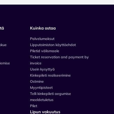
stä
Kuinka ostaa
Palvelumaksut
kkue
Lipputoimiston käyttöehdot
Piletid välismaale
Ticket reservation and payment by
lemise
invoice
Usein kysyttyä
Kinkepileti realiseerimine
Ostmine
Myyntipisteet
Telli kinkepileti aegumise
meeldetuletus
Pilet
Lipun vakuutus