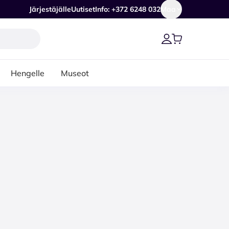
Järjestäjälle
Uutiset
Info: +372 6248 032
Maa
Hengelle
Museot