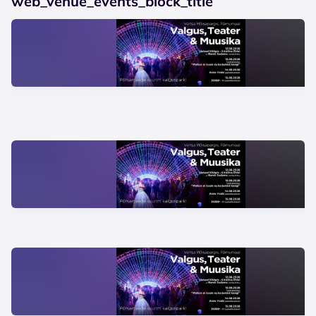
web_venue_events_block_title