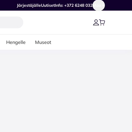
Järjestäjälle
Uutiset
Info: +372 6248 032
Maa
Hengelle
Museot