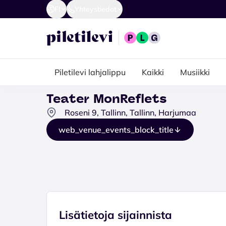
FI
Yhteystiedot
Piletilevi lahjalippu
Kaikki
Musiikki
Teater MonReflets
Roseni 9, Tallinn, Tallinn, Harjumaa
web_venue_events_block_title
Lisätietoja sijainnista