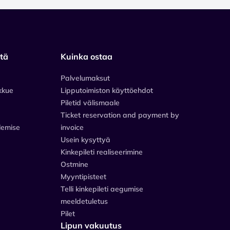
stä
Kuinka ostaa
Palvelumaksut
kkue
Lipputoimiston käyttöehdot
Piletid välismaale
Ticket reservation and payment by
lemise
invoice
Usein kysyttyä
Kinkepileti realiseerimine
Ostmine
Myyntipisteet
Telli kinkepileti aegumise
meeldetuletus
Pilet
Lipun vakuutus