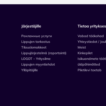
Järjestäjille
Tietoa yritykse
Рекламные услуги
Vabad töökohad
Lippujen tarkastus
Yhteystiedot / Jou
Tilauslomakkeet
Meist
Lippujärjestelmä (raportointi)
Kinkepilet
LOGOT – Yritysilme
Isikuandmete tööt
Lippujen myyntiehdot
üldpõhimõtted
Ylläpitäjille
Piletilevi toetab