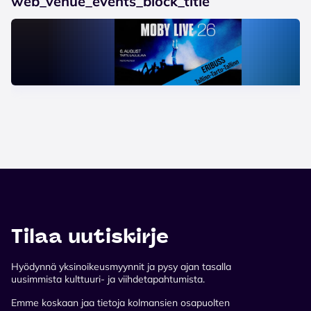
web_venue_events_block_title
Tilaa uutiskirje
Hyödynnä yksinoikeusmyynnit ja pysy ajan tasalla
uusimmista kulttuuri- ja viihdetapahtumista.
Emme koskaan jaa tietoja kolmansien osapuolten