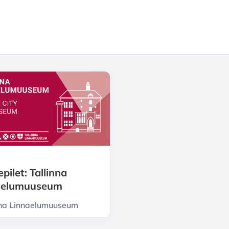
pilet: Tallinna
aelumuuseum
nna Linnaelumuuseum