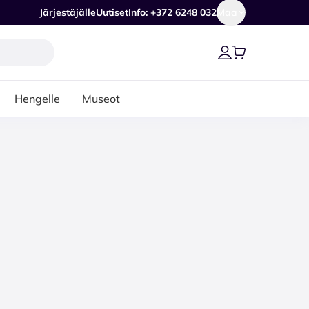
Järjestäjälle
Uutiset
Info: +372 6248 032
Maa
Hengelle
Museot