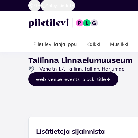
FI
Yhteystiedot
Piletilevi lahjalippu
Kaikki
Musiikki
Tallinna Linnaelumuuseum
Vene tn 17, Tallinn, Tallinn, Harjumaa
web_venue_events_block_title
Lisätietoja sijainnista