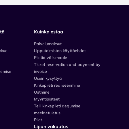
stä
Kuinka ostaa
Palvelumaksut
kkue
Lipputoimiston käyttöehdot
Piletid välismaale
Ticket reservation and payment by
lemise
invoice
Usein kysyttyä
Kinkepileti realiseerimine
Ostmine
Myyntipisteet
Telli kinkepileti aegumise
meeldetuletus
Pilet
Lipun vakuutus