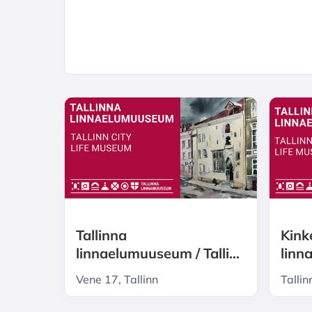
Tallinna
Kinke
linnaelumuuseum / Tallinn
linn
City Life museum
Vene 17, Tallinn
Talli