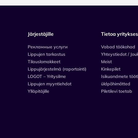
Järjestäjille
Tietoa yritykse
Рекламные услуги
Vabad töökohad
Lippujen tarkastus
Yhteystiedot / Jou
Tilauslomakkeet
Meist
Lippujärjestelmä (raportointi)
Kinkepilet
LOGOT – Yritysilme
Isikuandmete tööt
Lippujen myyntiehdot
üldpõhimõtted
Ylläpitäjille
Piletilevi toetab