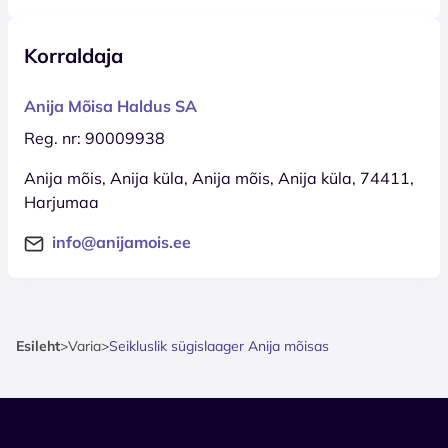
Korraldaja
Anija Mõisa Haldus SA
Reg. nr: 90009938
Anija mõis, Anija küla, Anija mõis, Anija küla, 74411,
Harjumaa
info@anijamois.ee
Esileht
>
Varia
>
Seikluslik sügislaager Anija mõisas