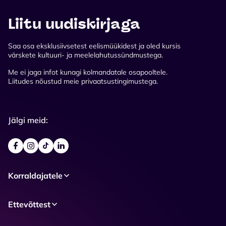
Liitu uudiskirjaga
Saa osa eksklusiivsetest eelismüükidest ja oled kursis
värskete kultuuri- ja meelelahutussündmustega.
Me ei jaga infot kunagi kolmandatale osapooltele.
Liitudes nõustud meie privaatsustingimustega.
Jälgi meid:
Korraldajatele
Ettevõttest