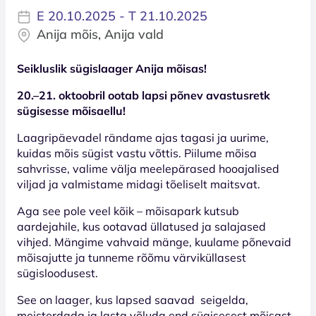
E 20.10.2025 - T 21.10.2025
Anija mõis, Anija vald
Seikluslik sügislaager Anija mõisas!
20.–21. oktoobril ootab lapsi põnev avastusretk
sügisesse mõisaellu!
Laagripäevadel rändame ajas tagasi ja uurime,
kuidas mõis sügist vastu võttis. Piilume mõisa
sahvrisse, valime välja meelepärased hooajalised
viljad ja valmistame midagi tõeliselt maitsvat.
Aga see pole veel kõik – mõisapark kutsub
aardejahile, kus ootavad üllatused ja salajased
vihjed. Mängime vahvaid mänge, kuulame põnevaid
mõisajutte ja tunneme rõõmu värviküllasest
sügisloodusest.
See on laager, kus lapsed saavad seigelda,
meisterdada ja lasta võluda end sügisesest mõisast.