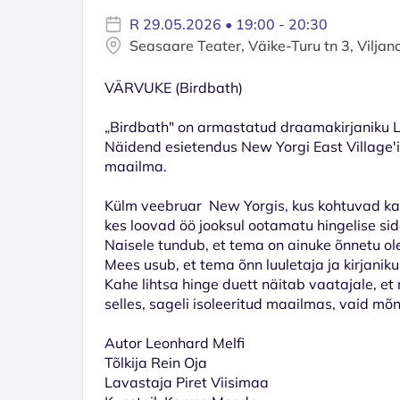
R 29.05.2026 • 19:00 - 20:30
Seasaare Teater, Väike-Turu tn 3, Viljan
VÄRVUKE (Birdbath)
„Birdbath" on armastatud draamakirjaniku L
Näidend esietendus New Yorgi East Village'i
maailma.
Külm veebruar New Yorgis, kus kohtuvad kak
kes loovad öö jooksul ootamatu hingelise si
Naisele tundub, et tema on ainuke õnnetu ol
Mees usub, et tema õnn luuletaja ja kirjanik
Kahe lihtsa hinge duett näitab vaatajale, et
selles, sageli isoleeritud maailmas, vaid mõne
Autor Leonhard Melfi
Tõlkija Rein Oja
Lavastaja Piret Viisimaa