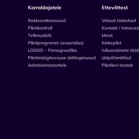
Korraldajatele
Ettevõttest
Reklaamiteenused
Vabad töökohad
Piletikontroll
Kontakt / Inimese
Tellimusleht
Meist
Piletiprogramm (aruandlus)
Kinkepilet
LOGOD – Firmagraafika
Isikuandmete tööt
Piletimüügiteenuse üldtingimused
üldpõhimõtted
Administraatoritele
Piletilevi toetab