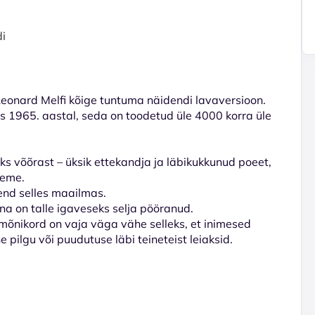
di
eonard Melfi kõige tuntuma näidendi lavaversioon.
s 1965. aastal, seda on toodetud üle 4000 korra üle
s võõrast – üksik ettekandja ja läbikukkunud poeet,
deme.
end selles maailmas.
una on talle igaveseks selja pööranud.
 mõnikord on vaja väga vähe selleks, et inimesed
 pilgu või puudutuse läbi teineteist leiaksid.