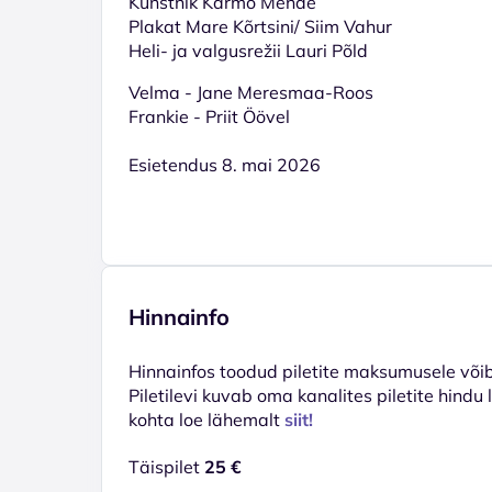
Kunstnik Karmo Mende
Plakat Mare Kõrtsini/ Siim Vahur
Heli- ja valgusrežii Lauri Põld
Velma - Jane Meresmaa-Roos
Frankie - Priit Öövel
Esietendus 8. mai 2026
Hinnainfo
Hinnainfos toodud piletite maksumusele võib 
Piletilevi kuvab oma kanalites piletite hindu
kohta loe lähemalt
siit!
Täispilet
25 €