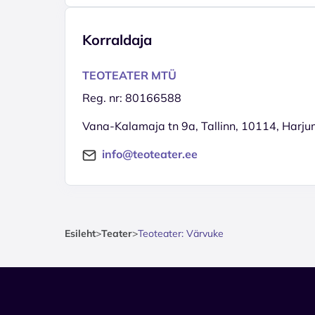
Korraldaja
TEOTEATER MTÜ
Reg. nr: 80166588
Vana-Kalamaja tn 9a, Tallinn, 10114, Harj
info@teoteater.ee
Esileht
>
Teater
>
Teoteater: Värvuke