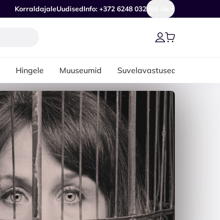
Korraldajale
Uudised
Info: +372 6248 032
Vali riik
Hingele
Muuseumid
Suvelavastused