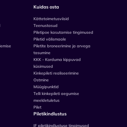
Kuidas osta
Kättetoimetusviisid
d
Teenustasud
Piletipoe kasutamise tingimused
Piletid välismaale
lemise
Piletite broneerimine ja arvega
tasumine
KKK - Korduma kippuvad
küsimused
Kinkepileti realiseerimine
Ostmine
Müügipunktid
Telli kinkepileti aegumise
meeldetuletus
Pilet
Piletikindlustus
IF piletikindlustuse tingimused