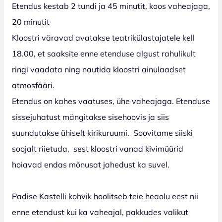
Etendus kestab 2 tundi ja 45 minutit, koos vaheajaga,
20 minutit
Kloostri väravad avatakse teatrikülastajatele kell
18.00, et saaksite enne etenduse algust rahulikult
ringi vaadata ning nautida kloostri ainulaadset
atmosfääri.
Etendus on kahes vaatuses, ühe vaheajaga. Etenduse
sissejuhatust mängitakse sisehoovis ja siis
suundutakse ühiselt kirikuruumi. Soovitame siiski
soojalt riietuda, sest kloostri vanad kivimüürid
hoiavad endas mõnusat jahedust ka suvel.
Padise Kastelli kohvik hoolitseb teie heaolu eest nii
enne etendust kui ka vaheajal, pakkudes valikut