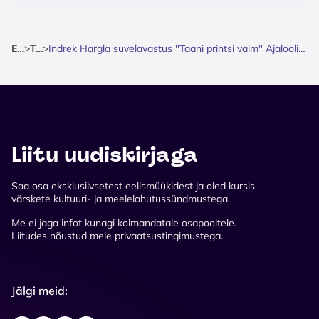
Esileht
>
Teater
>
Indrek Hargla suvelavastus ''Taani printsi vaim'' Ajalooline kriminaalpõnevik, kus vastuseid otsib apteeker Melchior
Liitu uudiskirjaga
Saa osa eksklusiivsetest eelismüükidest ja oled kursis
värskete kultuuri- ja meelelahutussündmustega.
Me ei jaga infot kunagi kolmandatale osapooltele.
Liitudes nõustud meie privaatsustingimustega.
Jälgi meid: