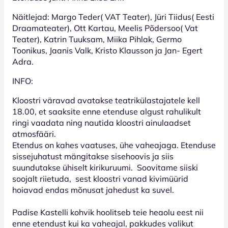
Näitlejad: Margo Teder( VAT Teater), Jüri Tiidus( Eesti
Draamateater), Ott Kartau, Meelis Põdersoo( Vat
Teater), Katrin Tuuksam, Miika Pihlak, Germo
Toonikus, Jaanis Valk, Kristo Klausson ja Jan- Egert
Adra.
INFO:
Kloostri väravad avatakse teatrikülastajatele kell
18.00, et saaksite enne etenduse algust rahulikult
ringi vaadata ning nautida kloostri ainulaadset
atmosfääri.
Etendus on kahes vaatuses, ühe vaheajaga. Etenduse
sissejuhatust mängitakse sisehoovis ja siis
suundutakse ühiselt kirikuruumi. Soovitame siiski
soojalt riietuda, sest kloostri vanad kivimüürid
hoiavad endas mõnusat jahedust ka suvel.
Padise Kastelli kohvik hoolitseb teie heaolu eest nii
enne etendust kui ka vaheajal, pakkudes valikut