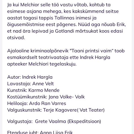
Ja kui Melchior selle töö vastu võtab, kohtub ta
esimese asjana mehega, kes kakskümmend seitse
aastat tagasi tappis Tallinnas inimesi ja
õigusemõistmise eest põgenes. Nüüd aga nõuab Erik,
et nad ära lepivad ja Gotlandi mõrtsukat koos edasi
otsivad.
Ajalooline kriminaalpõnevik "Taani printsi vaim“ toob
esmakordselt teatrivaataja ette Indrek Hargla
apteeker Melchiori tegelaskuju.
Autor: Indrek Hargla
Lavastaja: Anne Velt
Kunstnik: Karmo Mende
Kostüümikunstnik: Jana Volke- Valk
Helilooja: Ardo Ran Varres
Valguskunstnik: Terje Kagovere( Vat Teater)
Valgustaja: Grete Vaalma (Ekspeditsioon)
Etenduse juht: Anna Liisa Erik