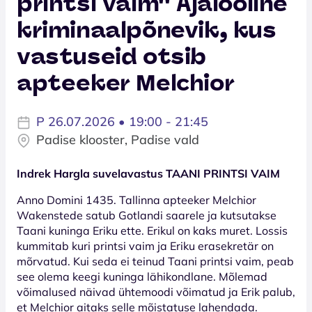
printsi vaim'' Ajalooline
kriminaalpõnevik, kus
vastuseid otsib
apteeker Melchior
P 26.07.2026 • 19:00 - 21:45
Padise klooster, Padise vald
Indrek Hargla suvelavastus TAANI PRINTSI VAIM
Anno Domini 1435. Tallinna apteeker Melchior
Wakenstede satub Gotlandi saarele ja kutsutakse
Taani kuninga Eriku ette. Erikul on kaks muret. Lossis
kummitab kuri printsi vaim ja Eriku erasekretär on
mõrvatud. Kui seda ei teinud Taani printsi vaim, peab
see olema keegi kuninga lähikondlane. Mõlemad
võimalused näivad ühtemoodi võimatud ja Erik palub,
et Melchior aitaks selle mõistatuse lahendada.