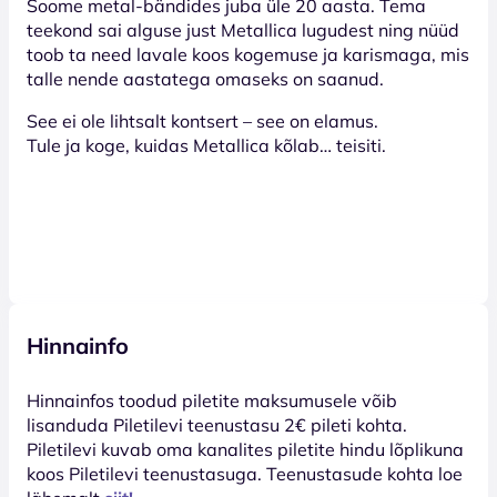
Soome metal-bändides juba üle 20 aasta. Tema
teekond sai alguse just Metallica lugudest ning nüüd
toob ta need lavale koos kogemuse ja karismaga, mis
talle nende aastatega omaseks on saanud.
See ei ole lihtsalt kontsert – see on elamus.
Tule ja koge, kuidas Metallica kõlab… teisiti.
Hinnainfo
Hinnainfos toodud piletite maksumusele võib
lisanduda Piletilevi teenustasu 2€ pileti kohta.
Piletilevi kuvab oma kanalites piletite hindu lõplikuna
koos Piletilevi teenustasuga. Teenustasude kohta loe