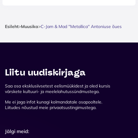
Esileht
>
Muusika
>
C-Jam & Mad ''Metallica'' Antoniuse õues
Liitu uudiskirjaga
Saa osa eksklusiivsetest eelismüükidest ja oled kursis
värskete kultuuri- ja meelelahutussündmustega.
Me ei jaga infot kunagi kolmandatale osapooltele.
Liitudes nõustud meie privaatsustingimustega.
Jälgi meid: