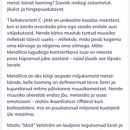
metal-bändi looming? Sünnib midagi ootamatut,
jõulist ja hingepuudutavat.
Tšellokvartett C-JAM on unikaalne kooslus meestest,
kes ei karda avardada piire ega seada endale uusi
väljakutseid. Nende kätes muutub tuntud muusika
millekski täiesti uueks – millekski, mida peab kogema
oma kõrvaga ja nägema oma silmaga. Mõte
Metallica lugudega kontsertkava luua on meeste
peas küpsenud juba aastaid – nüüd jõuab see lõpuks
lavale.
Metallica on üks kõigi aegade mõjukamaid metal-
bände, kelle looming on defineerinud terve žanri ja
kujundanud mitme põlvkonna muusikamaitset. Nende
muusika ühendab endas jõu, meloodia ja ausa
emotsiooni – alates ikoonilistest riffidest kuni
ballaadideni, mis on puudutanud miljoneid kuulajaid
üle maailma.
Madis “Mad” Velström on lauljana tegutsenud Eesti ja