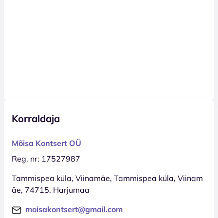
Korraldaja
Mõisa Kontsert OÜ
Reg. nr: 17527987
Tammispea küla, Viinamäe, Tammispea küla, Viinam
äe, 74715, Harjumaa
moisakontsert@gmail.com