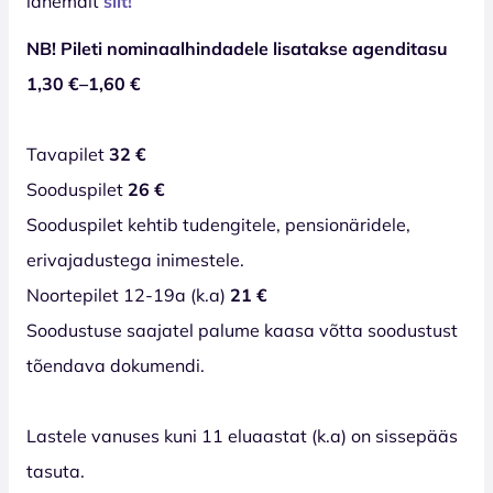
lähemalt
siit!
NB! Pileti nominaalhindadele lisatakse agenditasu
1,30 €–1,60 €
Tavapilet
32 €
Sooduspilet
26 €
Sooduspilet kehtib tudengitele, pensionäridele,
erivajadustega inimestele.
Noortepilet 12-19a (k.a)
21 €
Soodustuse saajatel palume kaasa võtta soodustust
tõendava dokumendi.
Lastele vanuses kuni 11 eluaastat (k.a) on sissepääs
tasuta.