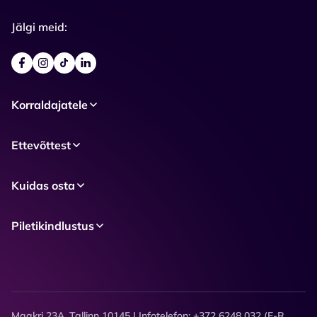
Jälgi meid:
Korraldajatele
Ettevõttest
Kuidas osta
Piletikindlustus
Maakri 23A, Tallinn 10145 | Infotelefon: +372 6248 032 (E-R