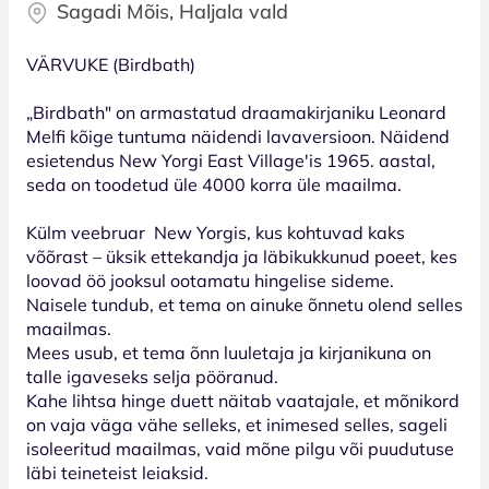
Sagadi Mõis, Haljala vald
VÄRVUKE (Birdbath)
„Birdbath" on armastatud draamakirjaniku Leonard
Melfi kõige tuntuma näidendi lavaversioon. Näidend
esietendus New Yorgi East Village'is 1965. aastal,
seda on toodetud üle 4000 korra üle maailma.
Külm veebruar New Yorgis, kus kohtuvad kaks
võõrast – üksik ettekandja ja läbikukkunud poeet, kes
loovad öö jooksul ootamatu hingelise sideme.
Naisele tundub, et tema on ainuke õnnetu olend selles
maailmas.
Mees usub, et tema õnn luuletaja ja kirjanikuna on
talle igaveseks selja pööranud.
Kahe lihtsa hinge duett näitab vaatajale, et mõnikord
on vaja väga vähe selleks, et inimesed selles, sageli
isoleeritud maailmas, vaid mõne pilgu või puudutuse
läbi teineteist leiaksid.