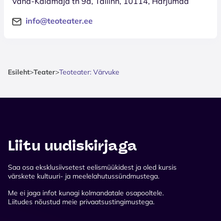
Vana-Kalamaja tn 9a, Tallinn, 10114, Harjumaa
info@teoteater.ee
Esileht
>
Teater
>
Teoteater: Värvuke
Liitu uudiskirjaga
Saa osa eksklusiivsetest eelismüükidest ja oled kursis
värskete kultuuri- ja meelelahutussündmustega.
Me ei jaga infot kunagi kolmandatale osapooltele.
Liitudes nõustud meie privaatsustingimustega.