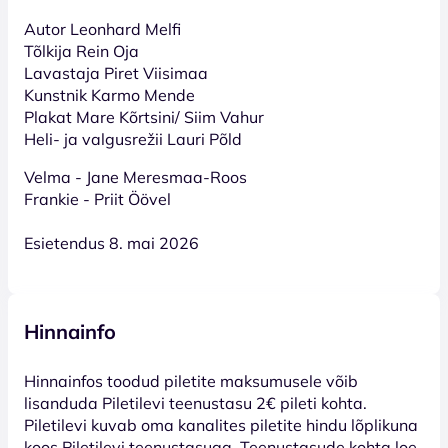
Autor Leonhard Melfi
Tõlkija Rein Oja
Lavastaja Piret Viisimaa
Kunstnik Karmo Mende
Plakat Mare Kõrtsini/ Siim Vahur
Heli- ja valgusrežii Lauri Põld
Velma - Jane Meresmaa-Roos
Frankie - Priit Öövel
Esietendus 8. mai 2026
Hinnainfo
Hinnainfos toodud piletite maksumusele võib
lisanduda Piletilevi teenustasu 2€ pileti kohta.
Piletilevi kuvab oma kanalites piletite hindu lõplikuna
koos Piletilevi teenustasuga. Teenustasude kohta loe