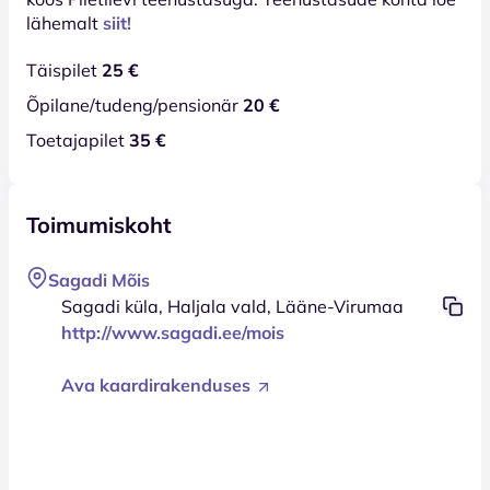
lähemalt
siit!
Täispilet
25 €
Õpilane/tudeng/pensionär
20 €
Toetajapilet
35 €
Toimumiskoht
Sagadi Mõis
Sagadi küla, Haljala vald, Lääne-Virumaa
http://www.sagadi.ee/mois
Ava kaardirakenduses