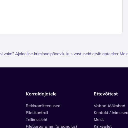
si vaim'' Ajalooline kriminaalpõnevik, kus vastuseid otsib apteeker Melc
Korraldajatele
Ettevõttest
Reklaamiteenused
Vabad töökohad
Piletikontroll
Kontakt / Inimese
Tellimusleht
Meist
Piletiprogramm (aruandlus)
Kinkepilet