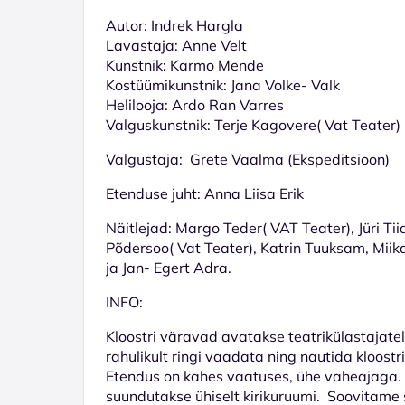
Autor: Indrek Hargla
Lavastaja: Anne Velt
Kunstnik: Karmo Mende
Kostüümikunstnik: Jana Volke- Valk
Helilooja: Ardo Ran Varres
Valguskunstnik: Terje Kagovere( Vat Teater)
Valgustaja: Grete Vaalma (Ekspeditsioon)
Etenduse juht: Anna Liisa Erik
Näitlejad: Margo Teder( VAT Teater), Jüri Ti
Põdersoo( Vat Teater), Katrin Tuuksam, Miika
ja Jan- Egert Adra.
INFO:
Kloostri väravad avatakse teatrikülastajatel
rahulikult ringi vaadata ning nautida kloostr
Etendus on kahes vaatuses, ühe vaheajaga. E
suundutakse ühiselt kirikuruumi. Soovitame si