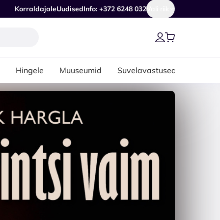
Korraldajale
Uudised
Info: +372 6248 032
Vali riik
Hingele
Muuseumid
Suvelavastused