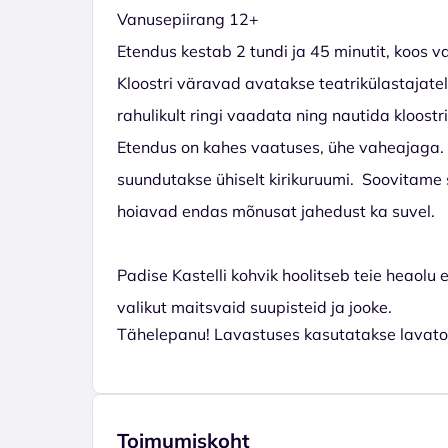
Vanusepiirang 12+
Etendus kestab 2 tundi ja 45 minutit, koos v
Kloostri väravad avatakse teatrikülastajatel
rahulikult ringi vaadata ning nautida kloostr
Etendus on kahes vaatuses, ühe vaheajaga. E
suundutakse ühiselt kirikuruumi. Soovitame si
hoiavad endas mõnusat jahedust ka suvel.
Padise Kastelli kohvik hoolitseb teie heaolu 
valikut maitsvaid suupisteid ja jooke.
Tähelepanu! Lavastuses kasutatakse lavato
Toimumiskoht