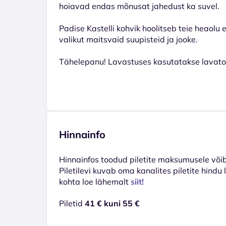
hoiavad endas mõnusat jahedust ka suvel.
Padise Kastelli kohvik hoolitseb teie heaolu 
valikut maitsvaid suupisteid ja jooke.
Tähelepanu! Lavastuses kasutatakse lavato
Hinnainfo
Hinnainfos toodud piletite maksumusele võib 
Piletilevi kuvab oma kanalites piletite hindu
kohta loe lähemalt
siit!
Piletid
41 € kuni 55 €