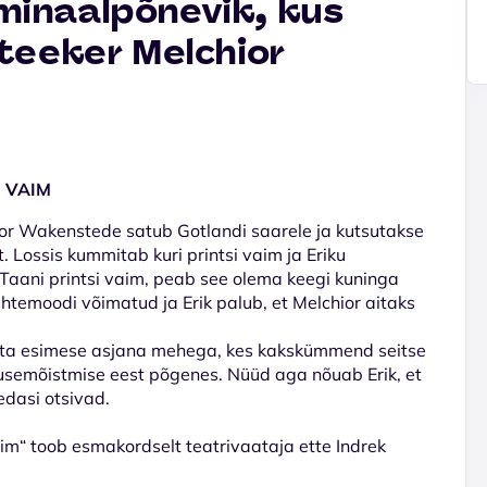
riminaalpõnevik, kus
teeker Melchior
I VAIM
or Wakenstede satub Gotlandi saarele ja kutsutakse
t. Lossis kummitab kuri printsi vaim ja Eriku
 Taani printsi vaim, peab see olema keegi kuninga
temoodi võimatud ja Erik palub, et Melchior aitaks
ub ta esimese asjana mehega, kes kakskümmend seitse
igusemõistmise eest põgenes. Nüüd aga nõuab Erik, et
edasi otsivad.
aim“ toob esmakordselt teatrivaataja ette Indrek