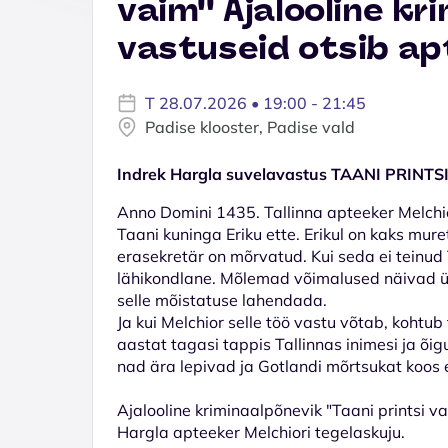
vaim'' Ajalooline k
vastuseid otsib ap
T 28.07.2026 • 19:00 - 21:45
Padise klooster, Padise vald
Indrek Hargla suvelavastus TAANI PRINTS
Anno Domini 1435. Tallinna apteeker Melchi
Taani kuninga Eriku ette. Erikul on kaks mure
erasekretär on mõrvatud. Kui seda ei teinud
lähikondlane. Mõlemad võimalused näivad üh
selle mõistatuse lahendada.
Ja kui Melchior selle töö vastu võtab, koht
aastat tagasi tappis Tallinnas inimesi ja õ
nad ära lepivad ja Gotlandi mõrtsukat koos 
Ajalooline kriminaalpõnevik "Taani printsi v
Hargla apteeker Melchiori tegelaskuju.