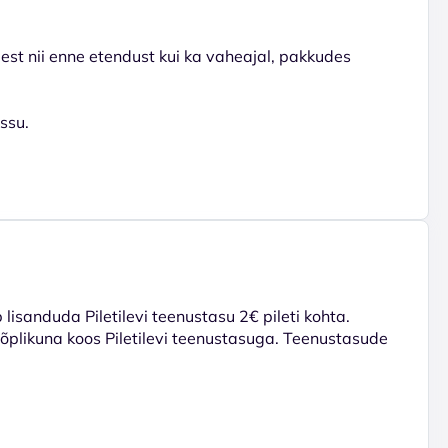
eest nii enne etendust kui ka vaheajal, pakkudes
ssu.
lisanduda Piletilevi teenustasu 2€ pileti kohta.
 lõplikuna koos Piletilevi teenustasuga. Teenustasude