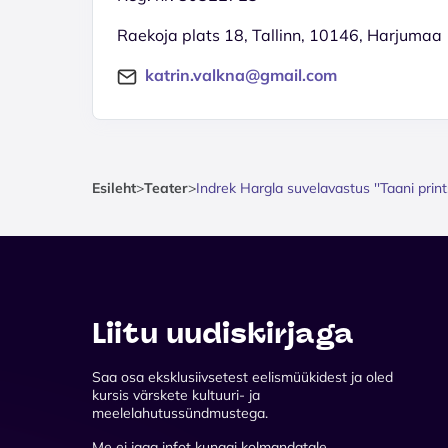
Raekoja plats 18, Tallinn, 10146, Harjumaa
katrin.valkna@gmail.com
Esileht
>
Teater
>
Indrek Hargla suvelavastus ''Taani print
Liitu uudiskirjaga
Saa osa eksklusiivsetest eelismüükidest ja oled
kursis värskete kultuuri- ja
meelelahutussündmustega.
Me ei jaga infot kunagi kolmandatale