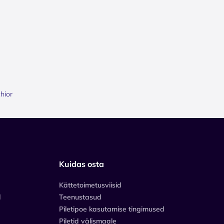
hior
Kuidas osta
Kättetoimetusviisid
d
Teenustasud
Piletipoe kasutamise tingimused
Piletid välismaale