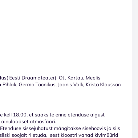
idus( Eesti Draamateater), Ott Kartau, Meelis
 Pihlak, Germo Toonikus, Jaanis Valk, Kristo Klausson
e kell 18.00, et saaksite enne etenduse algust
i ainulaadset atmosfääri.
tenduse sissejuhatust mängitakse sisehoovis ja siis
iski soojalt riietuda, sest kloostri vanad kivimüürid