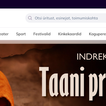
eater
Sport
Festivalid
Kinkekaardid
Kogupere