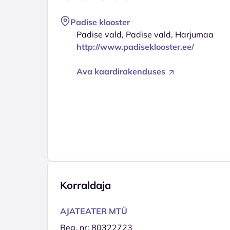
Padise klooster
Padise vald, Padise vald, Harjumaa
http://www.padiseklooster.ee/
Ava kaardirakenduses
Korraldaja
AJATEATER MTÜ
Reg. nr: 80322723