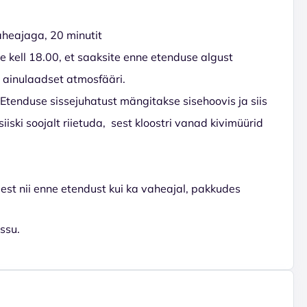
aheajaga, 20 minutit
e kell 18.00, et saaksite enne etenduse algust
i ainulaadset atmosfääri.
tenduse sissejuhatust mängitakse sisehoovis ja siis
iski soojalt riietuda, sest kloostri vanad kivimüürid
eest nii enne etendust kui ka vaheajal, pakkudes
ssu.