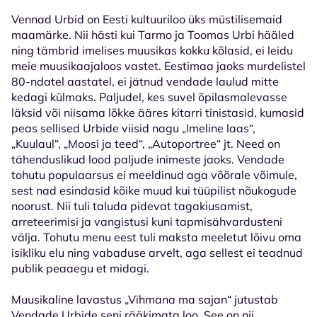
Vennad Urbid on Eesti kultuuriloo üks müstilisemaid
maamärke. Nii hästi kui Tarmo ja Toomas Urbi hääled
ning tämbrid imelises muusikas kokku kõlasid, ei leidu
meie muusikaajaloos vastet. Eestimaa jaoks murdelistel
80-ndatel aastatel, ei jätnud vendade laulud mitte
kedagi külmaks. Paljudel, kes suvel õpilasmalevasse
läksid või niisama lõkke ääres kitarri tinistasid, kumasid
peas sellised Urbide viisid nagu „Imeline laas“,
„Kuulaul“, „Moosi ja teed“, „Autoportree“ jt. Need on
tähenduslikud lood paljude inimeste jaoks. Vendade
tohutu populaarsus ei meeldinud aga võõrale võimule,
sest nad esindasid kõike muud kui tüüpilist nõukogude
noorust. Nii tuli taluda pidevat tagakiusamist,
arreteerimisi ja vangistusi kuni tapmisähvardusteni
välja. Tohutu menu eest tuli maksta meeletut lõivu oma
isikliku elu ning vabaduse arvelt, aga sellest ei teadnud
publik peaaegu et midagi.
Muusikaline lavastus „Vihmana ma sajan“ jutustab
Vendade Urbide seni rääkimata loo. See on nii