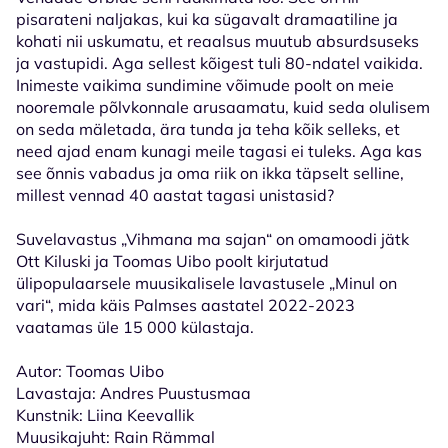
pisarateni naljakas, kui ka sügavalt dramaatiline ja
kohati nii uskumatu, et reaalsus muutub absurdsuseks
ja vastupidi. Aga sellest kõigest tuli 80-ndatel vaikida.
Inimeste vaikima sundimine võimude poolt on meie
nooremale põlvkonnale arusaamatu, kuid seda olulisem
on seda mäletada, ära tunda ja teha kõik selleks, et
need ajad enam kunagi meile tagasi ei tuleks. Aga kas
see õnnis vabadus ja oma riik on ikka täpselt selline,
millest vennad 40 aastat tagasi unistasid?
Suvelavastus „Vihmana ma sajan“ on omamoodi jätk
Ott Kiluski ja Toomas Uibo poolt kirjutatud
ülipopulaarsele muusikalisele lavastusele „Minul on
vari“, mida käis Palmses aastatel 2022-2023
vaatamas üle 15 000 külastaja.
Autor: Toomas Uibo
Lavastaja: Andres Puustusmaa
Kunstnik: Liina Keevallik
Muusikajuht: Rain Rämmal