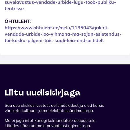
suvelavastus-vendade-urbide-lugu-toob-publiku-
teatrisse
ÕHTULEHT
:
https://www.ohtuleht.ee/melu/1135043/galerii-
vendade-urbide-loo-vihmana-ma-sajan-esietendus-
toi-kokku-pilgeni-tais-saali-leia-end-piltidelt
Liitu uudiskirjaga
Saa osa eksklusiivsetest eelismüükidest ja oled kursis
värskete kultuuri- ja meelelahutussündmustega.
Me ei jaga infot kunagi kolmandatale osapooltele.
Liitudes nõustud meie privaatsustingimustega.