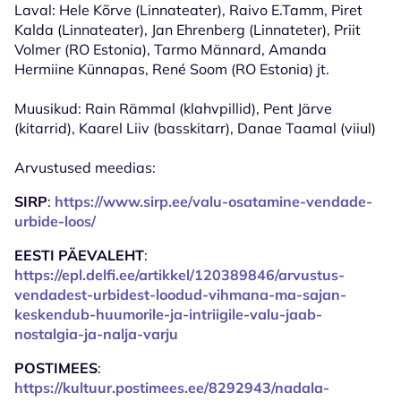
Laval: Hele Kõrve (Linnateater), Raivo E.Tamm, Piret
Kalda (Linnateater), Jan Ehrenberg (Linnateter), Priit
Volmer (RO Estonia), Tarmo Männard, Amanda
Hermiine Künnapas, René Soom (RO Estonia) jt.
Muusikud: Rain Rämmal (klahvpillid), Pent Järve
(kitarrid), Kaarel Liiv (basskitarr), Danae Taamal (viiul)
Arvustused meedias:
SIRP
:
https://www.sirp.ee/valu-osatamine-vendade-
urbide-loos/
EESTI PÄEVALEHT
:
https://epl.delfi.ee/artikkel/120389846/arvustus-
vendadest-urbidest-loodud-vihmana-ma-sajan-
keskendub-huumorile-ja-intriigile-valu-jaab-
nostalgia-ja-nalja-varju
POSTIMEES
:
https://kultuur.postimees.ee/8292943/nadala-