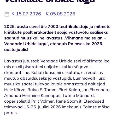
K 15.07.2026 - K 05.08.2026
2025. aasta suvel üle 7000 teatrikülastaja ja mitmete
kriitikute poolt erakordselt sooja vastuvõtu osaliseks
saanud muusikaline lavastus „Vihmana ma sajan –
Vendade Urbide lugu“, etendub Palmses ka 2026.
aasta juulis!
Lavastus jutustab Vendade Urbide seni rääkimata loo,
mis on nii pisarateni naljakas kui ka sügavalt
dramaatiline. Kohati lausa nii uskutatu, et reaalsus
muutub absurdsuseks ja vastupidi. Lummavalt ilusa
muusika saatel tulevad lavale armastatud näitlejad
Hele Kõrve, Raivo E. Tamm, Piret Kalda, Jan Ehrenberg,
Amanda Hermiine Künnapas, Tarmo Männard,
ooperisolistid Priit Volmer, René Soom jt. Etendused
toimuvad 15-25. juulini 2026 imekaunis Palmse mõisa
pargis.