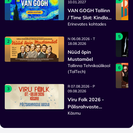
10.01.2027
VAN GOGH Tallinn
/ Time Slot: Kindla
Erinevates kohtades
sisenemisajaga
pilet
5
N 06.08.2026 - T
2
18.08.2026
Nüüd õpin
Mustamäel
Tallinna Tehnikaülikool
6
(TalTech)
R 07.08.2026 - P
3
09.08.2026
Viru Folk 2026 -
Põlisrahvaste
Käsmu
aasta