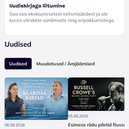
Uudiskirjaga liitumine
Saa osa eksklusiivsetest eelismüükidest ja ole
kursis värskete sündmuste ning eripakkumistega.
Uudised
Uudised
Muudatused / Ärajäämised
05.08.2026
Esimese rõdu piletid Russell
06.08.2026