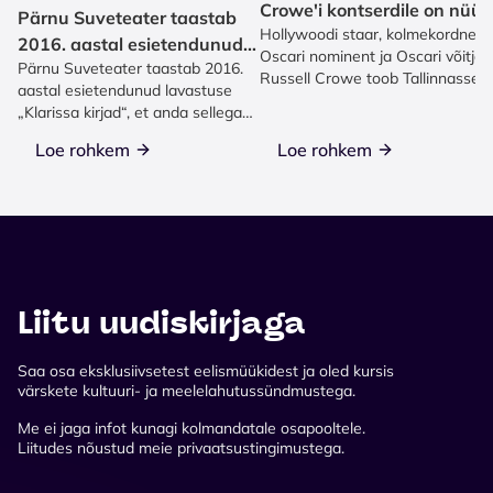
Crowe'i kontserdile on nüüd
Pärnu Suveteater taastab
Hollywoodi staar, kolmekordne
müügis!
2016. aastal esietendunud
Oscari nominent ja Oscari võitja
Pärnu Suveteater taastab 2016.
lavastuse „Klarissa kirjad“
Russell Crowe toob Tallinnasse
aastal esietendunud lavastuse
ainulaadse kontserdi...
„Klarissa kirjad“, et anda sellega
etendus Torontos Eesti...
Loe rohkem
Loe rohkem
Liitu uudiskirjaga
Saa osa eksklusiivsetest eelismüükidest ja oled kursis
värskete kultuuri- ja meelelahutussündmustega.
Me ei jaga infot kunagi kolmandatale osapooltele.
Liitudes nõustud meie privaatsustingimustega.