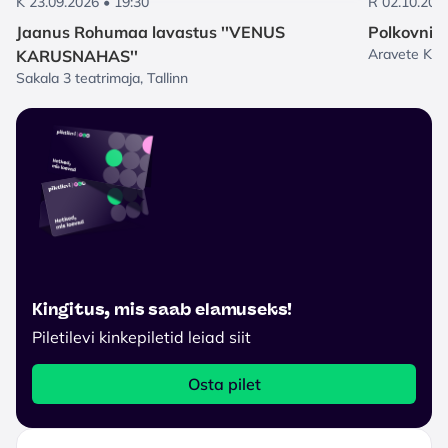
K 23.09.2026 • 19:30
R 02.10.202
Jaanus Rohumaa lavastus ''VENUS
Polkovniku
Aravete Kult
KARUSNAHAS''
Sakala 3 teatrimaja, Tallinn
Kingitus, mis saab elamuseks!
Piletilevi kinkepiletid leiad siit
Osta pilet