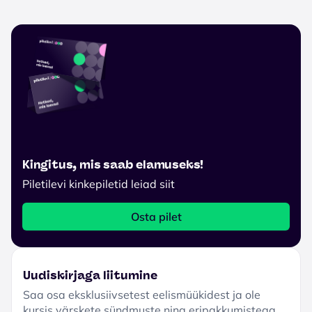
Kingitus, mis saab elamuseks!
Piletilevi kinkepiletid leiad siit
Osta pilet
Uudiskirjaga liitumine
Saa osa eksklusiivsetest eelismüükidest ja ole
kursis värskete sündmuste ning eripakkumistega.