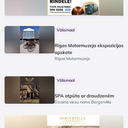
Välismaal
Rīgas Motormuzeja ekspozīcijas
apskate
Rīgas Motormuzejs
Välismaal
1/12
SPA atpūta ar draudzenēm
Dizaina viesu nams Bergervilla