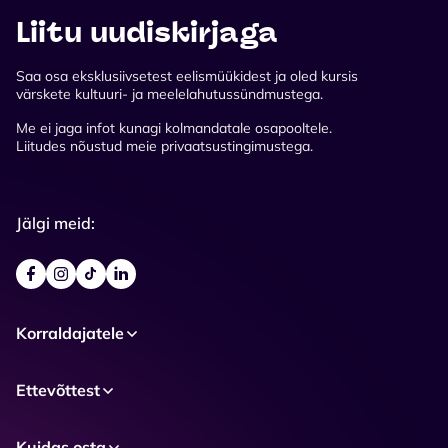
Liitu uudiskirjaga
Saa osa eksklusiivsetest eelismüükidest ja oled kursis
värskete kultuuri- ja meelelahutussündmustega.
Me ei jaga infot kunagi kolmandatale osapooltele.
Liitudes nõustud meie privaatsustingimustega.
Jälgi meid:
Korraldajatele
Ettevõttest
Kuidas osta