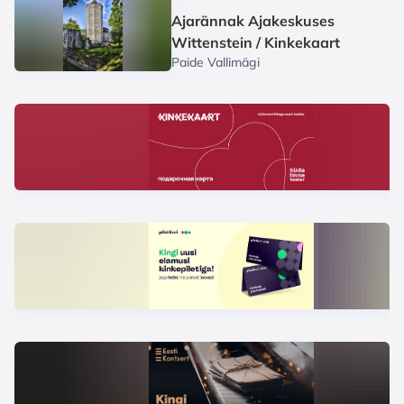
1/12
Ajarännak Ajakeskuses
Wittenstein / Kinkekaart
Paide Vallimägi