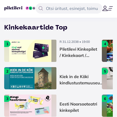
Kinkekaartide Top
R 31.12.2038 • 19:00
1
4
Piletilevi Kinkepilet
/ Kinkekaart /
Подарочный
билет Piletilevi
2
5
Kiek in de Köki
kindlustustemuuseum
/ Kiek in de Kök
Fortifications Museum
3
6
Eesti Noorsooteatri
kinkepilet