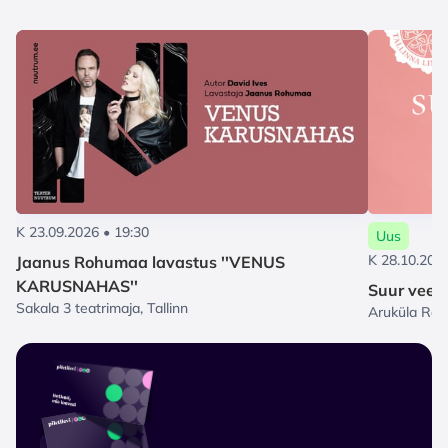
K 23.09.2026 • 19:30
Uus
K 28.10.2026
Jaanus Rohumaa lavastus ''VENUS
KARUSNAHAS''
Suur veeu
Sakala 3 teatrimaja, Tallinn
Aruküla Rah