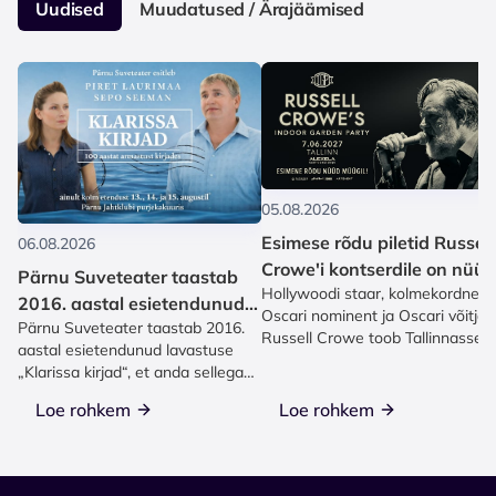
Uudised
Muudatused / Ärajäämised
05.08.2026
Esimese rõdu piletid Russell
06.08.2026
Crowe'i kontserdile on nüüd
Pärnu Suveteater taastab
Hollywoodi staar, kolmekordne
müügis!
2016. aastal esietendunud
Oscari nominent ja Oscari võitja
Pärnu Suveteater taastab 2016.
lavastuse „Klarissa kirjad“
Russell Crowe toob Tallinnasse
aastal esietendunud lavastuse
ainulaadse kontserdi...
„Klarissa kirjad“, et anda sellega
etendus Torontos Eesti...
Loe rohkem
Loe rohkem