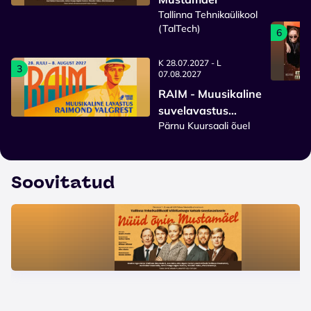
Tallinna Tehnikaülikool
(TalTech)
6
K 28.07.2027 - L
3
07.08.2027
RAIM - Muusikaline
suvelavastus
Pärnu Kuursaali õuel
Raimond Valgrest
2027
Soovitatud