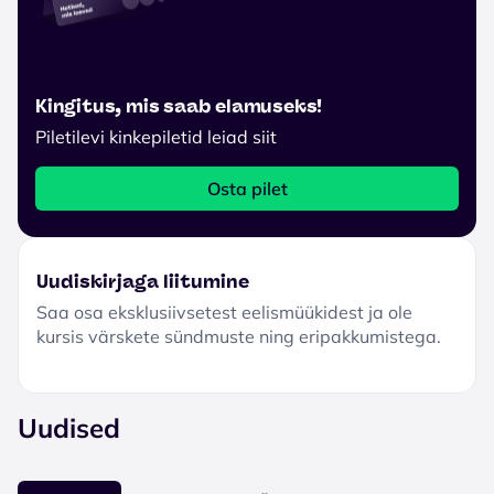
Kingitus, mis saab elamuseks!
Piletilevi kinkepiletid leiad siit
Osta pilet
Uudiskirjaga liitumine
Saa osa eksklusiivsetest eelismüükidest ja ole
kursis värskete sündmuste ning eripakkumistega.
Uudised