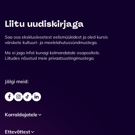
Liitu uudiskirjaga
Saa osa eksklusiivsetest eelismüükidest ja oled kursis
värskete kultuuri- ja meelelahutussündmustega.
Me ei jaga infot kunagi kolmandatale osapooltele.
Liitudes nõustud meie privaatsustingimustega.
Jälgi meid:
Korraldajatele
Ettevõttest