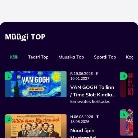
Müügi TOP
Kõik
Teatri Top
Muusika Top
Spordi Top
Kogup
R 19.06.2026 - P
1
4
10.01.2027
VAN GOGH Tallinn
/ Time Slot: Kindla
Erinevates kohtades
sisenemisajaga
pilet
5
N 06.08.2026 - T
2
18.08.2026
Nüüd õpin
Mustamäel