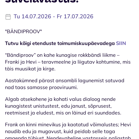
Tu 14.07.2026 - Fr 17.07.2026
"BÄNDIPROOV"
Tutvu kõigi etenduste toimumiskuupäevadega
SIIN
“Bändiproov” on kahe kunagise rokkbändi liikme –
Franki ja Hevi – teravmeelne ja liigutav kohtumine, mis
täis muusikat ja kirge.
Aastakümned pärast ansambli lagunemist satuvad
nad taas samasse prooviruumi.
Algab otsekohene ja kohati valus dialoog nende
kunagistest unistustest, edu janust, sõprusest,
reetmisest ja eludest, mis on läinud eri suundades.
Frank on kinni minevikus ja kaotatud võimalustes; Hevi
naudib edu ja mugavust, kuid peidab selle taga
omaenda tühjust. Nendevaheline vastasseis paljastab