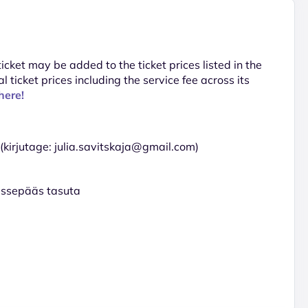
 ticket may be added to the ticket prices listed in the
al ticket prices including the service fee across its
here!
) (kirjutage: julia.savitskaja@gmail.com)
sissepääs tasuta