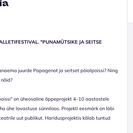
ia
LLETIFESTIVAL. "PUNAMÜTSIKE JA SEITSE
vanaema juurde Papagenot ja seitset pöialpoissi? Ning
 nõid?
poissi“ on üheosaline õppeprojekt 4–10 aastastele
ha ühe lavastuse sünniloos. Projekti eesmärk on läbi
trile uut publikut. Haridusprojektis kõlab tuntud