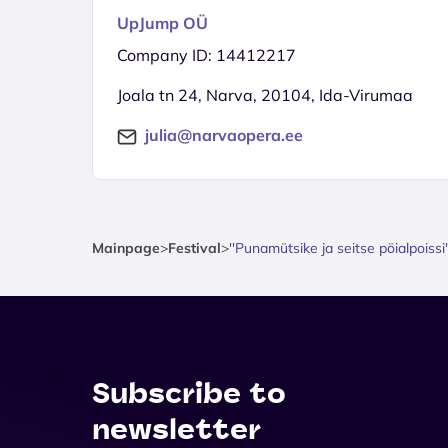
UpJump OÜ
Company ID: 14412217
Joala tn 24, Narva, 20104, Ida-Virumaa
julia@narvaopera.ee
Mainpage
>
Festival
>
''Punamütsike ja seitse pöialpoiss
Subscribe to
newsletter