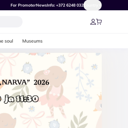
For Promoter
News
Info: +372 6248 032
Country
he soul
Museums