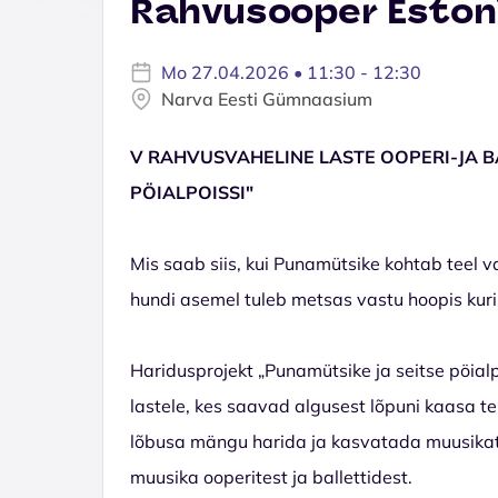
Rahvusooper Eston
Mo 27.04.2026 • 11:30 - 12:30
Narva Eesti Gümnaasium
V RAHVUSVAHELINE LASTE OOPERI-JA BA
PÖIALPOISSI"
Mis saab siis, kui Punamütsike kohtab teel 
hundi asemel tuleb metsas vastu hoopis kuri
Haridusprojekt „Punamütsike ja seitse pöial
lastele, kes saavad algusest lõpuni kaasa te
lõbusa mängu harida ja kasvatada muusikatea
muusika ooperitest ja ballettidest.