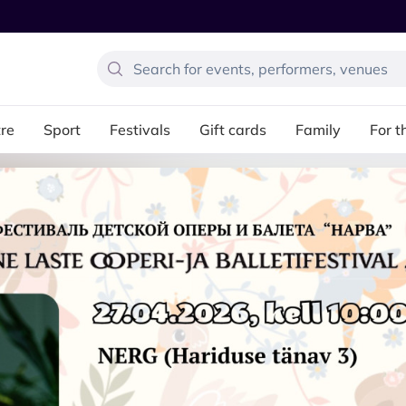
re
Sport
Festivals
Gift cards
Family
For t