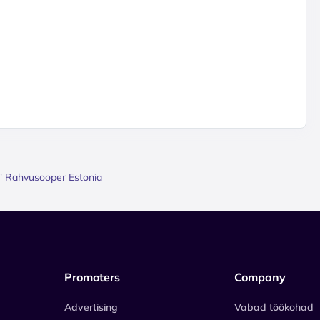
i'' Rahvusooper Estonia
Promoters
Company
Advertising
Vabad töökohad