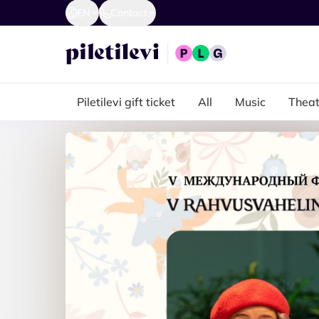
EN
Contact
Piletilevi gift ticket
All
Music
Theat