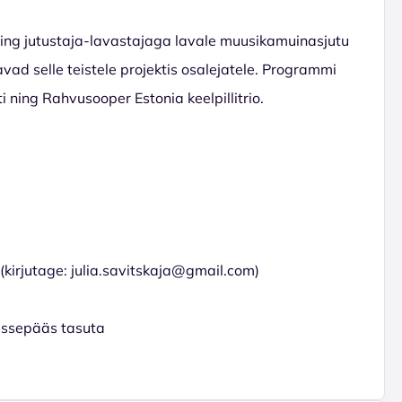
ning jutustaja-lavastajaga lavale muusikamuinasjutu
avad selle teistele projektis osalejatele. Programmi
 ning Rahvusooper Estonia keelpillitrio.
) (kirjutage: julia.savitskaja@gmail.com)
sissepääs tasuta