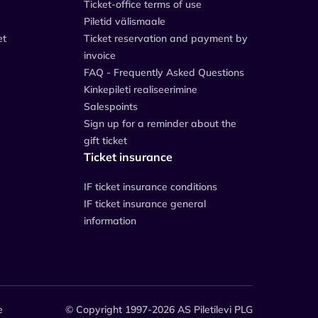
Ticket-office terms of use
Piletid välismaale
et
Ticket reservation and payment by
invoice
FAQ - Frequently Asked Questions
Kinkepileti realiseerimine
Salespoints
Sign up for a reminder about the
gift ticket
Ticket insurance
IF ticket insurance conditions
IF ticket insurance general
information
e
© Copyright 1997-2026 AS Piletilevi PLG