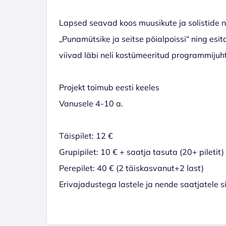
Lapsed seavad koos muusikute ja solistide 
„Punamütsike ja seitse pöialpoissi“ ning esit
viivad läbi neli kostümeeritud programmijuhti
Projekt toimub eesti keeles
Vanusele 4-10 a.
Täispilet: 12 €
Grupipilet: 10 € + saatja tasuta (20+ piletit
Perepilet: 40 € (2 täiskasvanut+2 last)
Erivajadustega lastele ja nende saatjatele 