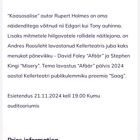
“Kaasosalise” autor Rupert Holmes on oma
näidenditega võitnud nii Edgari kui Tony auhinna.
Lisaks mitmetele hiilgavatele rollidele näitlejana, on
Andres Roosileht lavastanud Kellerteatris juba kaks
menukat põnevikku – David Foley “Afäär” ja Stephen
Kingi “Misery”. Tema lavastus “Afäär” pälvis 2024
aastal Kellerteatri publikulemmiku preemia “Saag”.
Esietendus 21.11.2024 kell 19.00 Kumu
auditooriumis
Price information