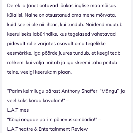
Derek ja Janet ootavad jõukas inglise maamõisas
külalisi. Naine on otsustanud oma mehe mõrvata,
kuid see ei ole nii lihtne, kui tundub. Näidend muutub
keeruliseks labürindiks, kus tegelased vahetavad
pidevalt rolle varjates osavalt oma tegelikke
eesmärkke. Iga pöörde juures tundub, et keegi teab
rohkem, kui välja näitab ja iga skeemi taha peitub
teine, veelgi keerukam plaan.
“Parim kelmilugu pärast Anthony Shafferi “Mängu”, ja
veel kaks korda kavalam!" –
L.A.Times
“Kõigi aegade parim põnevuskomöödia!” –
L.A.Theatre & Entertainment Review