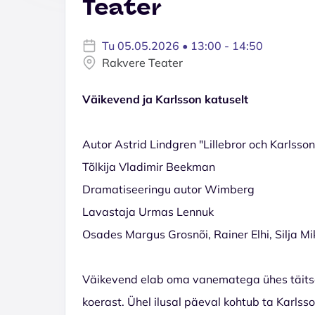
Teater
Tu 05.05.2026 • 13:00 - 14:50
Rakvere Teater
Väikevend ja Karlsson katuselt
Autor Astrid Lindgren "Lillebror och Karlsson
Tõlkija Vladimir Beekman
Dramatiseeringu autor Wimberg
Lavastaja Urmas Lennuk
Osades Margus Grosnõi, Rainer Elhi, Silja M
Väikevend elab oma vanematega ühes täitsa 
koerast. Ühel ilusal päeval kohtub ta Karlss