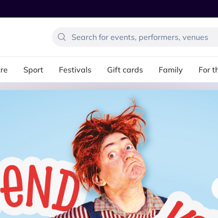
re
Sport
Festivals
Gift cards
Family
For t