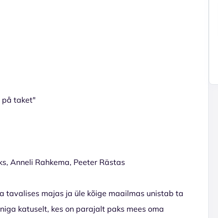
 på taket"
iks, Anneli Rahkema, Peeter Rästas
tavalises majas ja üle kõige maailmas unistab ta
oniga katuselt, kes on parajalt paks mees oma