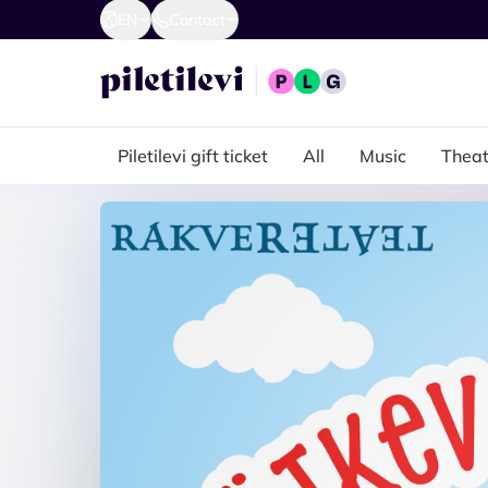
EN
Contact
Piletilevi gift ticket
All
Music
Theat