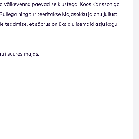
ad väikevenna päevad seiklustega. Koos Karlssoniga
llega ning tirriteeritakse Majasokku ja onu Juliust.
e teadmise, et sõprus on üks olulisemaid asju kogu
tri suures majas.