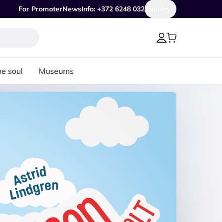
For Promoter
News
Info: +372 6248 032
Country
he soul
Museums