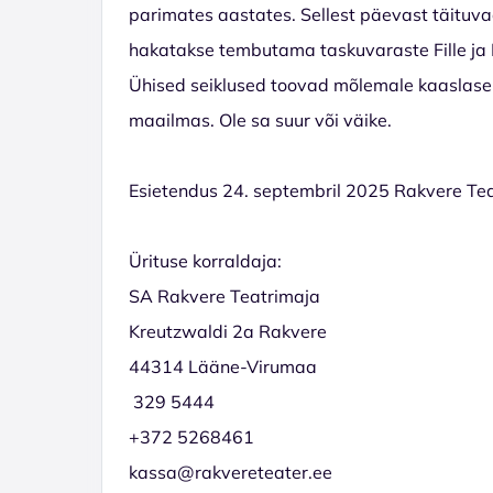
parimates aastates. Sellest päevast täituv
hakatakse tembutama taskuvaraste Fille ja Ru
Ühised seiklused toovad mõlemale kaaslasel
maailmas. Ole sa suur või väike.
Esietendus 24. septembril 2025 Rakvere Tea
Ürituse korraldaja:
SA Rakvere Teatrimaja
Kreutzwaldi 2a Rakvere
44314 Lääne-Virumaa
329 5444
+372 5268461
kassa@rakvereteater.ee