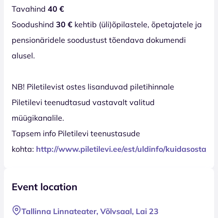
Tavahind
40 €
Soodushind
30 €
kehtib (üli)õpilastele, õpetajatele ja
pensionäridele soodustust tõendava dokumendi
alusel.
NB! Piletilevist ostes lisanduvad piletihinnale
Piletilevi teenudtasud vastavalt valitud
müügikanalile.
Tapsem info Piletilevi teenustasude
kohta:
http://www.piletilevi.ee/est/uldinfo/kuidasosta/
Event location
Tallinna Linnateater, Võlvsaal, Lai 23