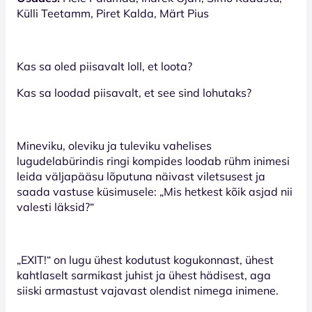
Külli Teetamm, Piret Kalda, Märt Pius
Kas sa oled piisavalt loll, et loota?
Kas sa loodad piisavalt, et see sind lohutaks?
Mineviku, oleviku ja tuleviku vahelises
lugudelabürindis ringi kompides loodab rühm inimesi
leida väljapääsu lõputuna näivast viletsusest ja
saada vastuse küsimusele: „Mis hetkest kõik asjad nii
valesti läksid?“
„EXIT!“ on lugu ühest kodutust kogukonnast, ühest
kahtlaselt sarmikast juhist ja ühest hädisest, aga
siiski armastust vajavast olendist nimega inimene.