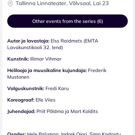
Tallinna Linnateater, Võlvsaal, Lai 23
Other events from the series (6)
Autor ja lavastaja:
Elss Raidmets (EMTA
Lavakunstikooli 32. lend)
Kunstnik:
Illimar Vihmar
Helilooja ja muusikaline kujundaja:
Frederik
Mustonen
Valguskunstnik:
Fredi Karu
Koreograaf:
Elle Viies
Juhendajad:
Priit Põldma ja Mart Koldits
Osades:
Hele Palumaa, Indrek Ojari, Simo Kadastu,