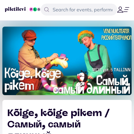
Kõige, kõige pikem /
Самый, самый