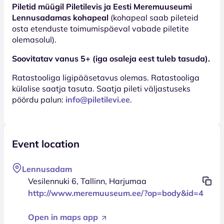
Piletid müügil Piletilevis ja Eesti Meremuuseumi
Lennusadamas kohapeal
(kohapeal saab pileteid
osta etenduste toimumispäeval vabade piletite
olemasolul).
Soovitatav vanus 5+ (iga osaleja eest tuleb tasuda).
Ratastooliga ligipääsetavus olemas. Ratastooliga
külalise saatja tasuta. Saatja pileti väljastuseks
pöördu palun:
info@piletilevi.ee
.
Event location
Lennusadam
Vesilennuki 6, Tallinn, Harjumaa
http://www.meremuuseum.ee/?op=body&id=4
Open in maps app