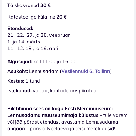
Täiskasvanud
30 €
Ratastooliga külaline
20 €
Etendused:
21., 22., 27. ja 28. veebruar
1. ja 14. märts
11., 12.,18., ja 19. aprill
Algusajad:
kell 11.00 ja 16.00
Asukoht:
Lennusadam (
Vesilennuki 6, Tallinn
)
Kestus:
1 tund
Istekohad:
vabad, kohtade arv piiratud
Piletihinna sees on kogu Eesti Meremuuseumi
Lennusadama muuseumimaja külastus
– tule varem
või jää pärast etendust avastama Lennusadama
angaari - päris allveelaeva ja teisi merelugusid!