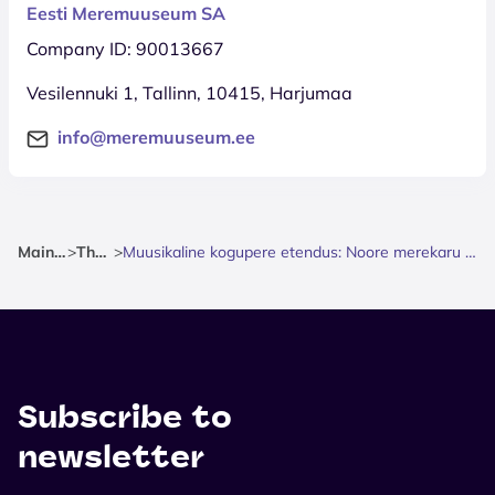
Eesti Meremuuseum SA
Company ID: 90013667
Vesilennuki 1, Tallinn, 10415, Harjumaa
info@meremuuseum.ee
Mainpage
>
Theatre
>
Muusikaline kogupere etendus: Noore merekaru esimene suurem seiklus
Subscribe to
newsletter