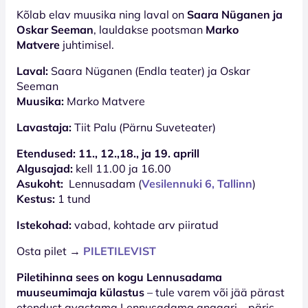
Kõlab elav muusika ning laval on
Saara Nüganen ja
Oskar Seeman
, lauldakse pootsman
Marko
Matvere
juhtimisel.
Laval:
Saara Nüganen (Endla teater) ja Oskar
Seeman
Muusika:
Marko Matvere
Lavastaja:
Tiit Palu (Pärnu Suveteater)
Etendused: 11., 12.,18., ja 19. aprill
Algusajad:
kell 11.00 ja 16.00
Asukoht:
Lennusadam (
Vesilennuki 6, Tallinn
)
Kestus:
1 tund
Istekohad:
vabad, kohtade arv piiratud
Osta pilet →
PILETILEVIST
Piletihinna sees on kogu Lennusadama
muuseumimaja külastus
– tule varem või jää pärast
etendust avastama Lennusadama angaari – päris