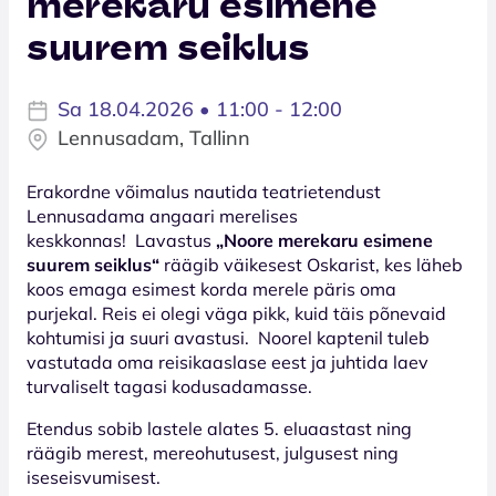
merekaru esimene
suurem seiklus
Sa 18.04.2026 • 11:00 - 12:00
Lennusadam, Tallinn
Erakordne võimalus nautida teatrietendust
Lennusadama angaari merelises
keskkonnas! Lavastus
„Noore merekaru esimene
suurem seiklus“
räägib väikesest Oskarist, kes läheb
koos emaga esimest korda merele päris oma
purjekal. Reis ei olegi väga pikk, kuid täis põnevaid
kohtumisi ja suuri avastusi. Noorel kaptenil tuleb
vastutada oma reisikaaslase eest ja juhtida laev
turvaliselt tagasi kodusadamasse.
Etendus sobib lastele alates 5. eluaastast ning
räägib merest, mereohutusest, julgusest ning
iseseisvumisest.