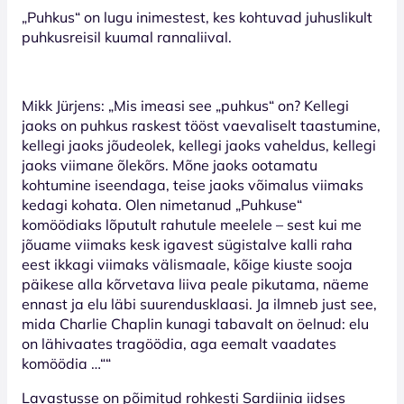
„Puhkus“ on lugu inimestest, kes kohtuvad juhuslikult
puhkusreisil kuumal rannaliival.
Mikk Jürjens: „Mis imeasi see „puhkus“ on? Kellegi
jaoks on puhkus raskest tööst vaevaliselt taastumine,
kellegi jaoks jõudeolek, kellegi jaoks vaheldus, kellegi
jaoks viimane õlekõrs. Mõne jaoks ootamatu
kohtumine iseendaga, teise jaoks võimalus viimaks
kedagi kohata. Olen nimetanud „Puhkuse“
komöödiaks lõputult rahutule meelele – sest kui me
jõuame viimaks kesk igavest sügistalve kalli raha
eest ikkagi viimaks välismaale, kõige kiuste sooja
päikese alla kõrvetava liiva peale pikutama, näeme
ennast ja elu läbi suurendusklaasi. Ja ilmneb just see,
mida Charlie Chaplin kunagi tabavalt on öelnud: elu
on lähivaates tragöödia, aga eemalt vaadates
komöödia …““
Lavastusse on põimitud rohkesti Sardiinia iidses