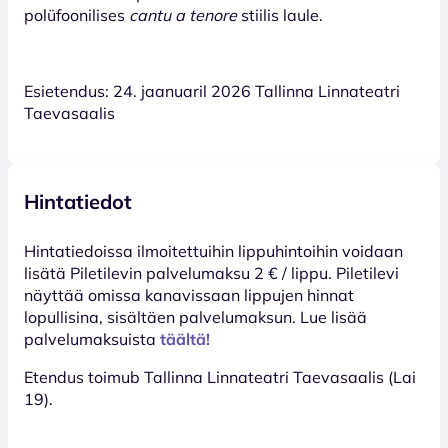
polüfoonilises
cantu a tenore
stiilis laule.
Esietendus: 24. jaanuaril 2026 Tallinna Linnateatri
Taevasaalis
Hintatiedot
Hinta­tiedoissa ilmoitettuihin lippuhintoihin voidaan
lisätä Piletilevin palvelumaksu 2 € / lippu. Piletilevi
näyttää omissa kanavissaan lippujen hinnat
lopullisina, sisältäen palvelumaksun. Lue lisää
palvelumaksuista
täältä!
Etendus toimub Tallinna Linnateatri Taevasaalis (Lai
19).