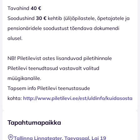
Tavahind
40 €
Soodushind
30 €
kehtib (üli)õpilastele, õpetajatele ja
pensionäridele soodustust tõendava dokumendi
alusel.
NB! Piletilevist ostes lisanduvad piletihinnale
Piletilevi teenudtasud vastavalt valitud
müügikanalile.
Tapsem info Piletilevi teenustasude
kohta:
http://www.piletilevi.ee/est/uldinfo/kuidasosta/t
Tapahtumapaikka
Tallinna Linnateater, Taevasaal, Lai 19