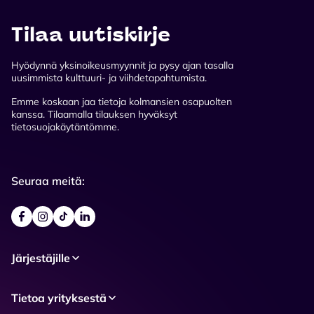
Tilaa uutiskirje
Hyödynnä yksinoikeusmyynnit ja pysy ajan tasalla
uusimmista kulttuuri- ja viihdetapahtumista.
Emme koskaan jaa tietoja kolmansien osapuolten
kanssa. Tilaamalla tilauksen hyväksyt
tietosuojakäytäntömme.
Seuraa meitä:
Järjestäjille
Tietoa yrityksestä