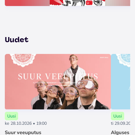
Uudet
Uusi
Uusi
ke 28.10.2026 • 19:00
ti 29.09.202
Suur veeuputus
Alguses oli