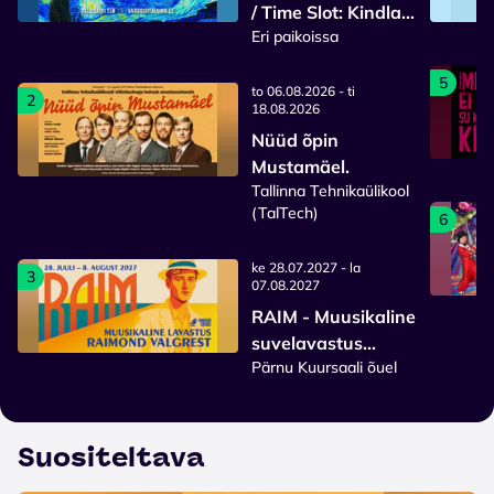
/ Time Slot: Kindla
Eri paikoissa
sisenemisajaga
pilet
5
to 06.08.2026 - ti
2
18.08.2026
Nüüd õpin
Mustamäel.
Tallinna Tehnikaülikool
(TalTech)
6
ke 28.07.2027 - la
3
07.08.2027
RAIM - Muusikaline
suvelavastus
Pärnu Kuursaali õuel
Raimond Valgrest
2027
Suositeltava