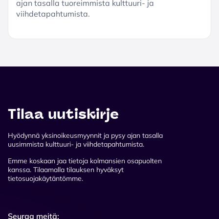
ajan tasalla tuoreimmista kulttuuri- ja
viihdetapahtumista.
Tilaa uutiskirje
Hyödynnä yksinoikeusmyynnit ja pysy ajan tasalla
uusimmista kulttuuri- ja viihdetapahtumista.
Emme koskaan jaa tietoja kolmansien osapuolten
kanssa. Tilaamalla tilauksen hyväksyt
tietosuojakäytäntömme.
Seuraa meitä: