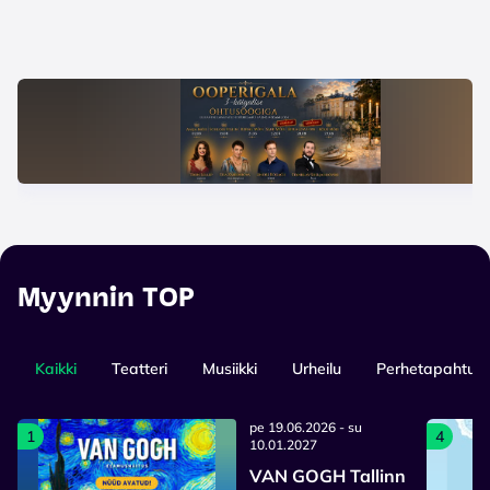
Myynnin TOP
Kaikki
Teatteri
Musiikki
Urheilu
Perhetapahtum
pe 19.06.2026 - su
1
4
10.01.2027
VAN GOGH Tallinn