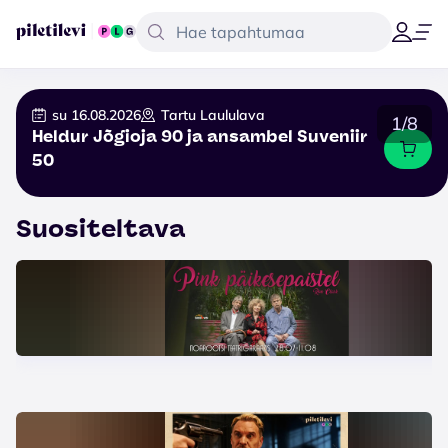
su 16.08.2026
Tartu Laululava
1/8
Heldur Jõgioja 90 ja ansambel Suveniir
50
Suositeltava