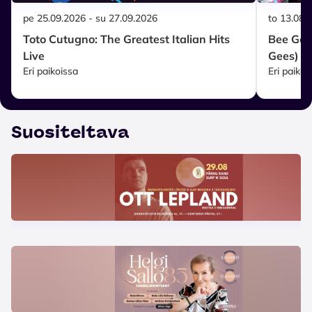
pe 25.09.2026 - su 27.09.2026
to 13.08.
Toto Cutugno: The Greatest Italian Hits
Bee Gees
Live
Gees)
Eri paikoissa
Eri paikoi
Suositeltava