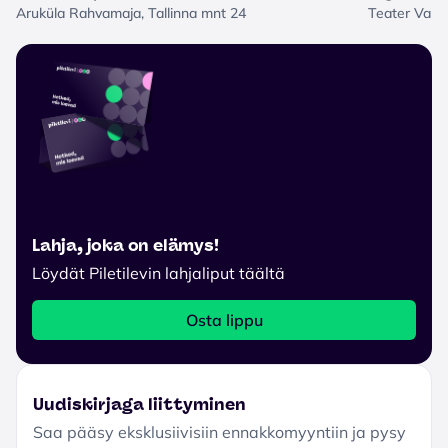
Aruküla Rahvamaja, Tallinna mnt 24
Teater Vane
Lahja, joka on elämys!
Löydät Piletilevin lahjaliput täältä
Osta lippu
Uudiskirjaga liittyminen
Saa pääsy eksklusiivisiin ennakkomyyntiin ja pysy