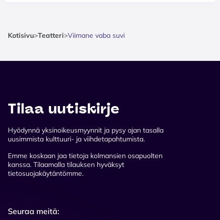
Kotisivu
>
Teatteri
>
Viimane vaba suvi
Tilaa uutiskirje
Hyödynnä yksinoikeusmyynnit ja pysy ajan tasalla
uusimmista kulttuuri- ja viihdetapahtumista.
Emme koskaan jaa tietoja kolmansien osapuolten
kanssa. Tilaamalla tilauksen hyväksyt
tietosuojakäytäntömme.
Seuraa meitä: