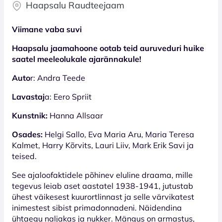
Haapsalu Raudteejaam
Viimane vaba suvi
Haapsalu jaamahoone ootab teid auruveduri huike
saatel meeleolukale ajarännakule!
Auto
r: Andra Teede
Lavastaj
a: Eero Spriit
Kunstnik:
Hanna Allsaar
Osades:
Helgi Sallo, Eva Maria Aru, Maria Teresa
Kalmet, Harry Kõrvits, Lauri Liiv, Mark Erik Savi ja
teised.
See ajaloofaktidele põhinev eluline draama, mille
tegevus leiab aset aastatel 1938-1941, jutustab
ühest väikesest kuurortlinnast ja selle värvikatest
inimestest sibist primadonnadeni. Näidendina
ühtaegu naljakas ja nukker. Mängus on armastus,