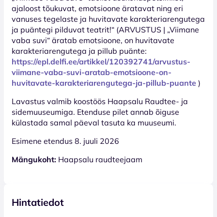
ajaloost tõukuvat, emotsioone äratavat ning eri
vanuses tegelaste ja huvitavate karakteriarengutega
ja puäntegi pilduvat teatrit!“ (ARVUSTUS | „Viimane
vaba suvi“ äratab emotsioone, on huvitavate
karakteriarengutega ja pillub puänte:
https://epl.delfi.ee/artikkel/120392741/arvustus-
viimane-vaba-suvi-aratab-emotsioone-on-
huvitavate-karakteriarengutega-ja-pillub-puante
)
Lavastus valmib koostöös Haapsalu Raudtee- ja
sidemuuseumiga. Etenduse pilet annab õiguse
külastada samal päeval tasuta ka muuseumi.
Esimene etendus 8. juuli 2026
Mängukoht:
Haapsalu raudteejaam
Hintatiedot