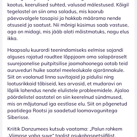
kaotus, keerulised suhted, valusad mälestused. Kõigil
tegelastel on siin oma saladus, mis koorub
päevavalgele tasapisi ja hakkab määrama nende
otsuseid ja saatust. Nii mõnigi küsimus saab vastuse,
aga on midagi, mis jääb alati mõistmatuks, nagu elus
ikka.
Haapsalu kuurordi teenindamiseks eelmise sajandi
alguses rajatud raudtee lõppjaam oma salapäraselt
suurejoonelise puitpitsilise jaamahoonega ootab teid
auruveduri huike saatel meeleolukale ajarännakule.
Siit on voolanud linna suvitajaid ja pidulisi ning
lootusrikkaid tõbiseid, kes arvasid, et mudaravi on
lõplik lahendus nende elulistele probleemidele. Ajaloo
pöördelistel aastatel on siin keerelnud sündmused,
mis on mõjutanud iga eestlase elu. Siit on põgenetud
paatidega Rootsi ja saadetud loomavagunitega
Siberisse.
Kriitik Danzumees kutsub vaatama: „Palun rohkem
„Viimase vaba suve“ taolist asukohaspetsiifilist,