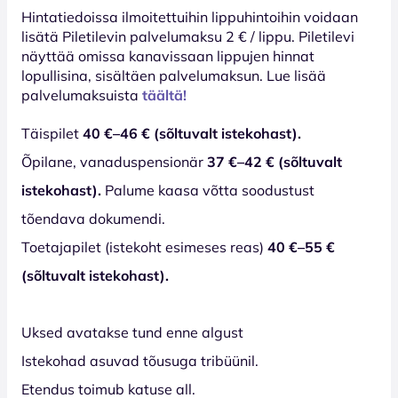
Hinta­tiedoissa ilmoitettuihin lippuhintoihin voidaan
lisätä Piletilevin palvelumaksu 2 € / lippu. Piletilevi
näyttää omissa kanavissaan lippujen hinnat
lopullisina, sisältäen palvelumaksun. Lue lisää
palvelumaksuista
täältä!
Täispilet
40 €
–
46 € (sõltuvalt istekohast).
Õpilane, vanaduspensionär
37 €
–
42 € (sõltuvalt
istekohast).
Palume kaasa võtta soodustust
tõendava dokumendi.
Toetajapilet (istekoht esimeses reas)
40 €
–
55 €
(sõltuvalt istekohast).
Uksed avatakse tund enne algust
Istekohad asuvad tõusuga tribüünil.
Etendus toimub katuse all.