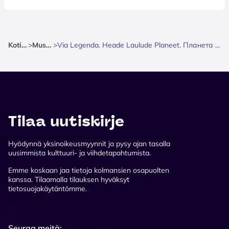
Kotisivu
>
Musiikki
>
Via Legenda. Heade Laulude Planeet. Планета Хороших Песен
Tilaa uutiskirje
Hyödynnä yksinoikeusmyynnit ja pysy ajan tasalla
uusimmista kulttuuri- ja viihdetapahtumista.
Emme koskaan jaa tietoja kolmansien osapuolten
kanssa. Tilaamalla tilauksen hyväksyt
tietosuojakäytäntömme.
Seuraa meitä: