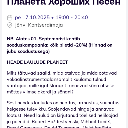
Планета Хороших Песен
pe 17.10.2025 • 19:00 - 20:40
Jõhvi Kontserdimaja
NB! Alates 01. Septembrist kehtib
sooduskampaania: kõik piletid -20%! (Hinnad on
juba soodustusega)
HEADE LAULUDE PLANEET
Miks täituvad saalid, mida otsivad ja mida ootavad
vokaalinstrumentaalansamblit kuulama tulnud
vaatajad, mille igat šlaagrit tunnevad sõna otsese
mõttes viimse akordi ja sõnani?
Sest nendes lauludes on headus, armastus, suunatus
helgesse tulevikku. Soojendavad hinge ja annavad
lootust. Need laulud on kirjutanud tõelised heliloojad
ja poeedid: Robert Roždestvenski, Mihhail Tanitš,
Rasul Gamzatov, David Tuhmanov. Neist igaühte