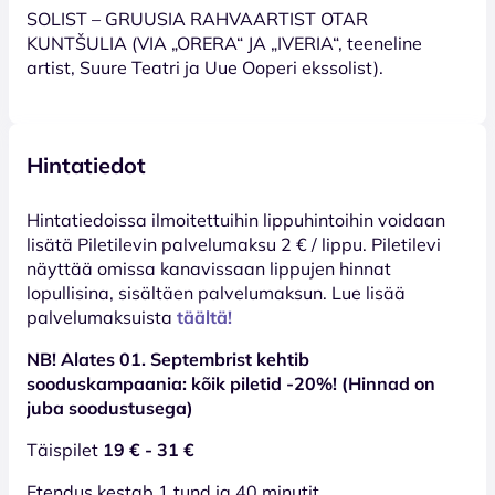
SOLIST – GRUUSIA RAHVAARTIST OTAR
KUNTŠULIA (VIA „ORERA“ JA „IVERIA“, teeneline
artist, Suure Teatri ja Uue Ooperi ekssolist).
Hintatiedot
Hinta­tiedoissa ilmoitettuihin lippuhintoihin voidaan
lisätä Piletilevin palvelumaksu 2 € / lippu. Piletilevi
näyttää omissa kanavissaan lippujen hinnat
lopullisina, sisältäen palvelumaksun. Lue lisää
palvelumaksuista
täältä!
NB! Alates 01. Septembrist kehtib
sooduskampaania: kõik piletid -20%! (Hinnad on
juba soodustusega)
Täispilet
19 € - 31 €
Etendus kestab 1 tund ja 40 minutit