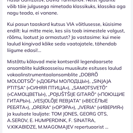
võib täie julgusega nimetada klassikuks, klassika aga
nagu teada, ei vanane.
Kui pasun taaskord kutsus VIA võitlusesse, küsisime
endilt: kui mitte meie, kes siis toob inimestele valgust,
rõõmu, lootust ja armastust? Ja vastasime: kui meie
laulud kingivad kõike seda vaatajatele, tähendab
liigume edasi!...
Mistõttu kõlavad meie kontserdil legendaarsete
ansamblite kuldkoosseisu muusikute esituses laulud
vokaalinstrumentaalansamblite „DOBRÕ
MOLODTSÕ“ («ДОБРЫ МОЛОДЦЫ»), „SINJAJA
PTITSA“ («СИНЯЯ ПТИЦА»), „SAMOTSVETÕ“
(«САМОЦВЕТЫ»), „POJUŠTŠIJE GITARÕ“ («ПОЮЩИЕ
ГИТАРЫ»), „VESJOLÕJE REBJATA“ («ВЕСЁЛЫЕ
РЕБЯТА»), „ORERA“ («ОРЭРА»), „IVERIA“ («ИВЕРИЯ»)
ja kuulsate lauljate: TOM JONES, GEORG OTS,
A.SEROV, E. HUMPERDINK, F. SINATRA,
V.KIKABIDZE, M.MAGOMAJEV repertuaarist …