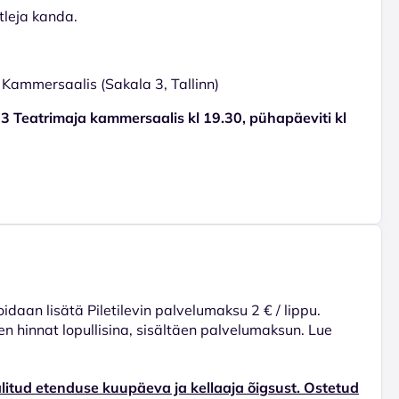
itleja kanda.
Kammersaalis (Sakala 3, Tallinn)
 3 Teatrimaja kammersaalis kl 19.30, pühapäeviti kl
voidaan lisätä Piletilevin palvelumaksu 2 € / lippu.
en hinnat lopullisina, sisältäen palvelumaksun. Lue
alitud etenduse kuupäeva ja kellaaja õigsust. Ostetud