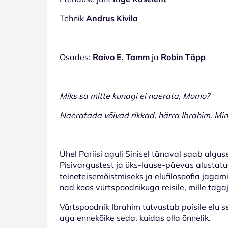
Tehnik
Andrus Kivila
Osades:
Raivo E. Tamm
ja
Robin Täpp
Miks sa mitte kunagi ei naerata, Momo?
Naeratada võivad rikkad, härra Ibrahim. Mi
Ühel Pariisi aguli Sinisel tänaval saab algus
Pisivargustest ja üks-lause-päevas alustat
teineteisemõistmiseks ja elufilosoofia jagami
nad koos vürtspoodnikuga reisile, mille tag
Vürtspoodnik Ibrahim tutvustab poisile elu 
aga ennekõike seda, kuidas olla õnnelik.