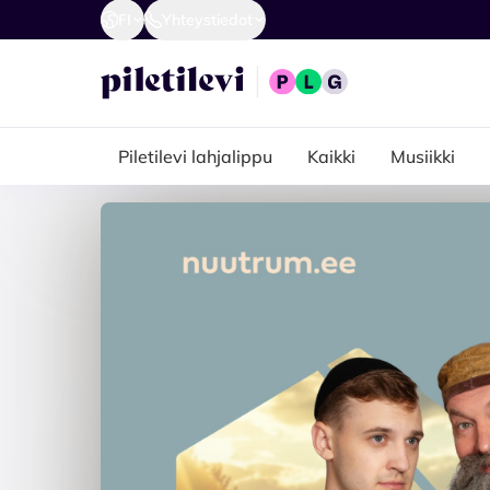
FI
Yhteystiedot
Piletilevi lahjalippu
Kaikki
Musiikki