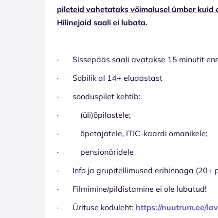
pileteid vahetataks võimalusel ümber kuid e
Hilinejaid saali ei lubata.
· Sissepääs saali avatakse 15 minutit enn
· Sobilik al 14+ eluaastast
· sooduspilet kehtib:
· (üli)õpilastele;
· õpetajatele, ITIC-kaardi omanikele;
· pensionäridele
· Info ja grupitellimused erihinnaga (20+ p
· Filmimine/pildistamine ei ole lubatud!
· Ürituse koduleht:
https://nuutrum.ee/la