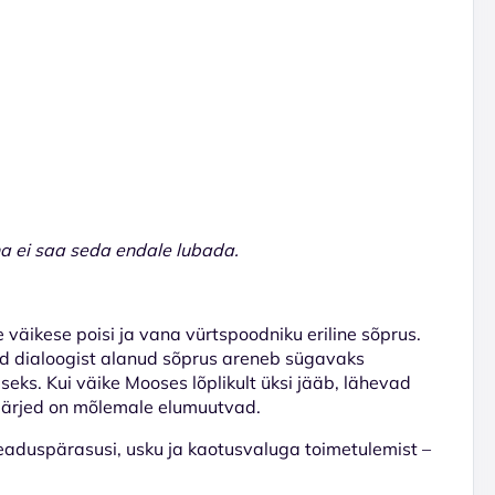
na ei saa seda endale lubada.
e väikese poisi ja vana vürtspoodniku eriline sõprus.
ud dialoogist alanud sõprus areneb sügavaks
seks. Kui väike Mooses lõplikult üksi jääb, lähevad
ajärjed on mõlemale elumuutvad.
seaduspärasusi, usku ja kaotusvaluga toimetulemist –