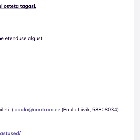
i osteta tagasi.
e etenduse algust
iletit)
paula@nuutrum.ee
(Paula Liivik, 58808034)
vastused/