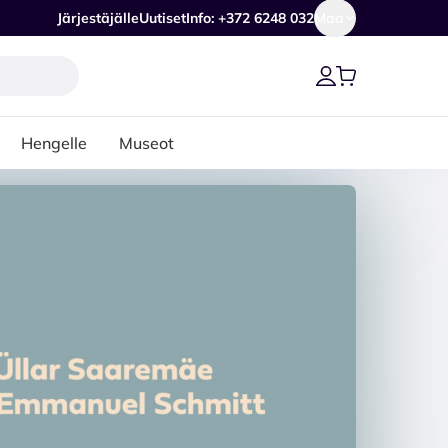
Järjestäjälle
Uutiset
Info: +372 6248 032
Maa
Hengelle
Museot