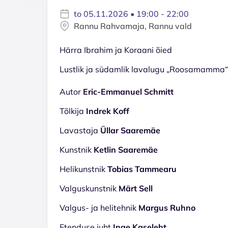
to 05.11.2026 • 19:00 - 22:00
Rannu Rahvamaja, Rannu vald
Härra Ibrahim ja Koraani õied
Lustlik ja südamlik lavalugu „Roosamamma“ 
Autor
Eric-Emmanuel Schmitt
Tõlkija
Indrek Koff
Lavastaja
Üllar Saaremäe
Kunstnik
Ketlin Saaremäe
Helikunstnik
Tobias Tammearu
Valguskunstnik
Märt Sell
Valgus- ja helitehnik
Margus Ruhno
Etenduse juht
Inge Kaseleht