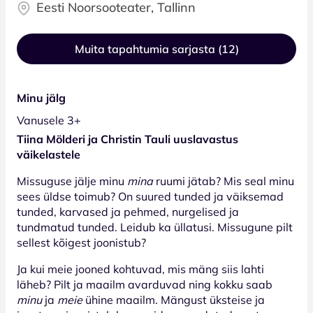
Eesti Noorsooteater, Tallinn
Muita tapahtumia sarjasta (12)
Minu jälg
Vanusele 3+
Tiina Mölderi ja Christin Tauli uuslavastus
väikelastele
Missuguse jälje minu
mina
ruumi jätab? Mis seal minu
sees üldse toimub? On suured tunded ja väiksemad
tunded, karvased ja pehmed, nurgelised ja
tundmatud tunded. Leidub ka üllatusi. Missugune pilt
sellest kõigest joonistub?
Ja kui meie jooned kohtuvad, mis mäng siis lahti
läheb? Pilt ja maailm avarduvad ning kokku saab
minu
ja
meie
ühine maailm. Mängust üksteise ja