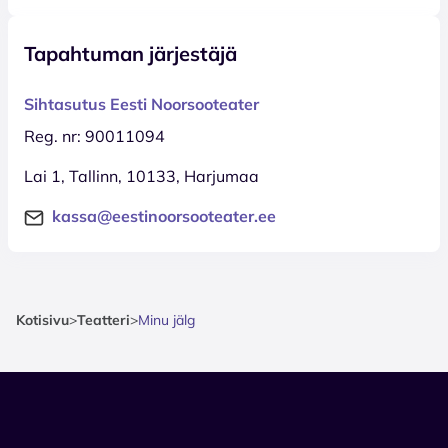
Tapahtuman järjestäjä
Sihtasutus Eesti Noorsooteater
Reg. nr: 90011094
Lai 1, Tallinn, 10133, Harjumaa
kassa@eestinoorsooteater.ee
Kotisivu
>
Teatteri
>
Minu jälg