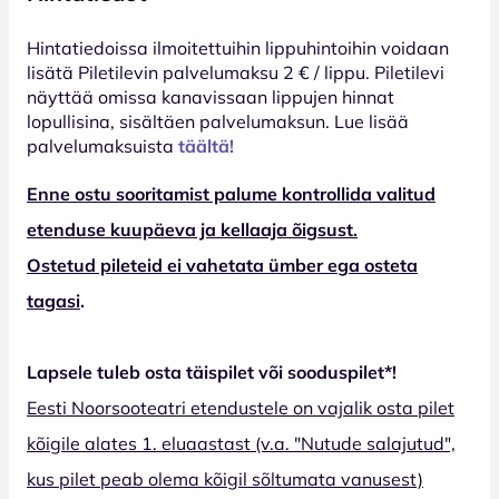
Hinta­tiedoissa ilmoitettuihin lippuhintoihin voidaan
lisätä Piletilevin palvelumaksu 2 € / lippu. Piletilevi
näyttää omissa kanavissaan lippujen hinnat
lopullisina, sisältäen palvelumaksun. Lue lisää
palvelumaksuista
täältä!
Enne ostu sooritamist palume kontrollida valitud
etenduse kuupäeva ja kellaaja õigsust.
Ostetud pileteid ei vahetata ümber ega osteta
tagasi
.
Lapsele tuleb osta täispilet või sooduspilet*!
Eesti Noorsooteatri etendustele on vajalik osta pilet
kõigile alates 1. eluaastast (v.a. "Nutude salajutud",
kus pilet peab olema kõigil sõltumata vanusest)