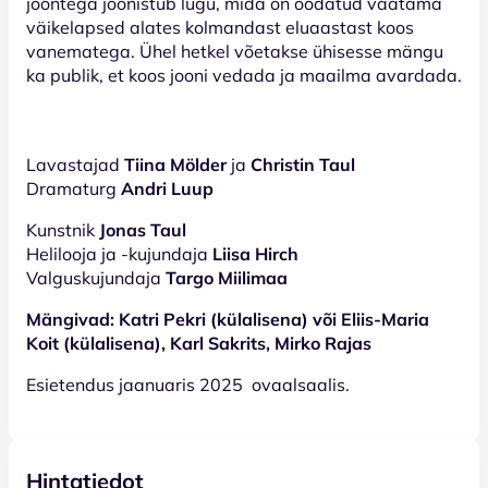
joontega joonistub lugu, mida on oodatud vaatama
väikelapsed alates kolmandast eluaastast koos
vanematega. Ühel hetkel võetakse ühisesse mängu
ka publik, et koos jooni vedada ja maailma avardada.
Lavastajad
Tiina Mölder
ja
Christin Taul
Dramaturg
Andri Luup
Kunstnik
Jonas Taul
Helilooja ja -kujundaja
Liisa Hirch
Valguskujundaja
Targo Miilimaa
Mängivad: Katri Pekri (külalisena) või Eliis-Maria
Koit (külalisena), Karl Sakrits, Mirko Rajas
Esietendus jaanuaris 2025 ovaalsaalis.
Hintatiedot