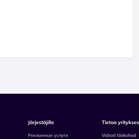
Järjestäjille
Tietoa yritykse
Рекламные услуги
Vabad töökohad