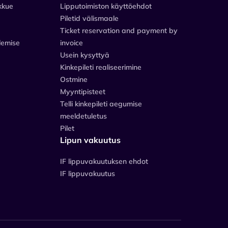
kkue
Lipputoimiston käyttöehdot
Piletid välismaale
Ticket reservation and payment by
lemise
invoice
Usein kysyttyä
Kinkepileti realiseerimine
Ostmine
Myyntipisteet
Telli kinkepileti aegumise
meeldetuletus
Pilet
Lipun vakuutus
IF lippuvakuutuksen ehdot
IF lippuvakuutus