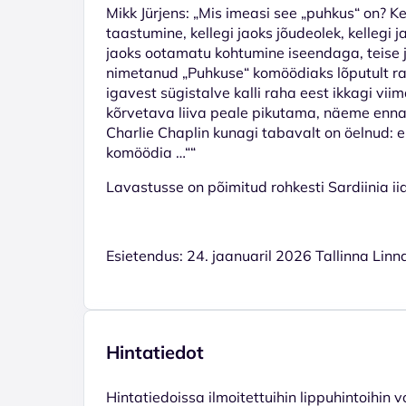
Mikk Jürjens: „Mis imeasi see „puhkus“ on? Ke
taastumine, kellegi jaoks jõudeolek, kellegi 
jaoks ootamatu kohtumine iseendaga, teise 
nimetanud „Puhkuse“ komöödiaks lõputult ra
igavest sügistalve kalli raha eest ikkagi vii
kõrvetava liiva peale pikutama, näeme ennast
Charlie Chaplin kunagi tabavalt on öelnud: 
komöödia …““
Lavastusse on põimitud rohkesti Sardiinia ii
Esietendus: 24. jaanuaril 2026 Tallinna Linn
Hintatiedot
Hinta­tiedoissa ilmoitettuihin lippuhintoihin 