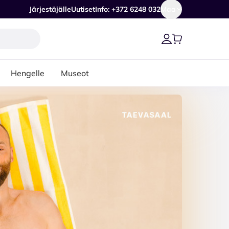
Järjestäjälle
Uutiset
Info: +372 6248 032
Maa
Hengelle
Museot