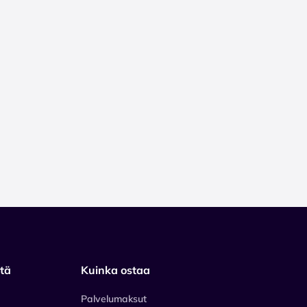
stä
Kuinka ostaa
Palvelumaksut