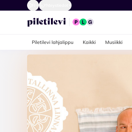
FI
Yhteystiedot
Piletilevi lahjalippu
Kaikki
Musiikki