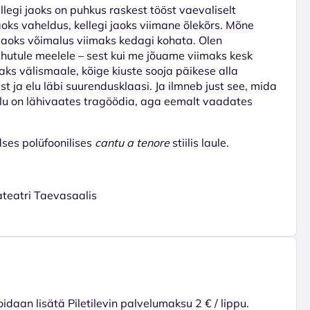
llegi jaoks on puhkus raskest tööst vaevaliselt
jaoks vaheldus, kellegi jaoks viimane õlekõrs. Mõne
jaoks võimalus viimaks kedagi kohata. Olen
hutule meelele – sest kui me jõuame viimaks kesk
maks välismaale, kõige kiuste sooja päikese alla
 ja elu läbi suurendusklaasi. Ja ilmneb just see, mida
elu on lähivaates tragöödia, aga eemalt vaadates
dses polüfoonilises
cantu a tenore
stiilis laule.
ateatri Taevasaalis
voidaan lisätä Piletilevin palvelumaksu 2 € / lippu.