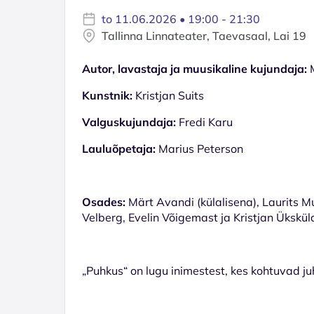
to 11.06.2026 • 19:00 - 21:30
Tallinna Linnateater, Taevasaal, Lai 19
Autor, lavastaja ja muusikaline kujundaja:
M
Kunstnik:
Kristjan Suits
Valguskujundaja:
Fredi Karu
Lauluõpetaja:
Marius Peterson
Osades:
Märt Avandi (külalisena), Laurits M
Velberg, Evelin Võigemast ja Kristjan Ükskül
„Puhkus“ on lugu inimestest, kes kohtuvad juh