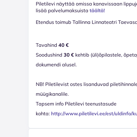
Piletilevi näyttää omissa kanavissaan lippuj
lisää palvelumaksuista
täältä!
Etendus toimub Tallinna Linnateatri Taevasaa
Tavahind
40 €
Soodushind
30 €
kehtib (üli)õpilastele, õpe
dokumendi alusel.
NB! Piletilevist ostes lisanduvad piletihinnal
müügikanalile.
Tapsem info Piletilevi teenustasude
kohta:
http://www.piletilevi.ee/est/uldinfo