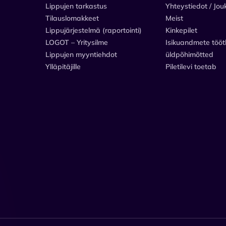
Lippujen tarkastus
Yhteystiedot / Jou
Tilauslomakkeet
Meist
Lippujärjestelmä (raportointi)
Kinkepilet
LOGOT – Yritysilme
Isikuandmete tööt
Lippujen myyntiehdot
üldpõhimõtted
Ylläpitäjille
Piletilevi toetab