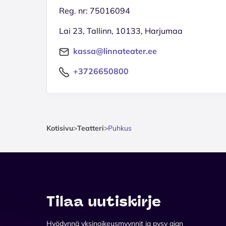
Reg. nr: 75016094
Lai 23, Tallinn, 10133, Harjumaa
kassa@linnateater.ee
+3726650800
Kotisivu
>
Teatteri
>
Puhkus
Tilaa uutiskirje
Hyödynnä yksinoikeusmyynnit ja pysy ajan