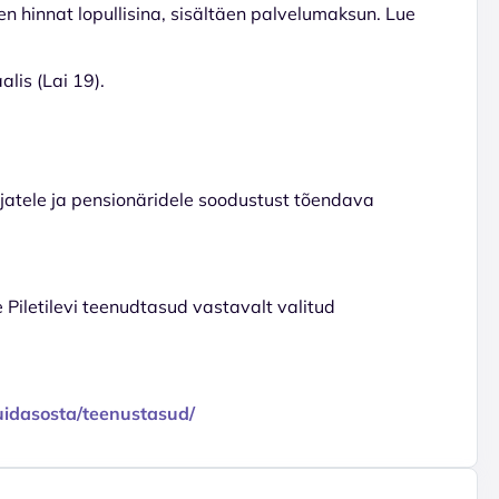
en hinnat lopullisina, sisältäen palvelumaksun. Lue
lis (Lai 19).
tajatele ja pensionäridele soodustust tõendava
e Piletilevi teenudtasud vastavalt valitud
/kuidasosta/teenustasud/