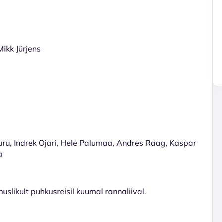
ikk Jürjens
uru, Indrek Ojari, Hele Palumaa, Andres Raag, Kaspar
a
uslikult puhkusreisil kuumal rannaliival.