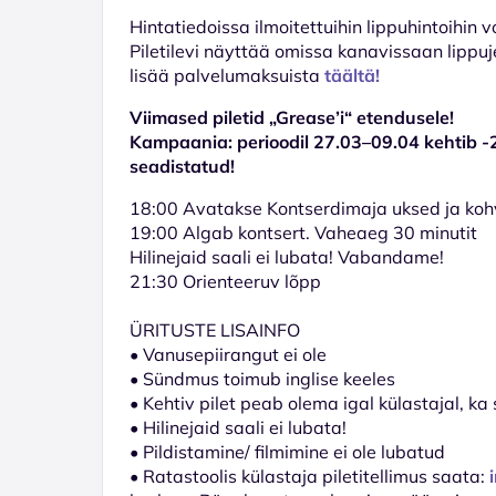
Hinta­tiedoissa ilmoitettuihin lippuhintoihin 
Piletilevi näyttää omissa kanavissaan lippuj
lisää palvelumaksuista
täältä!
Viimased piletid „Grease’i“ etendusele!
Kampaania: perioodil 27.03–09.04 kehtib -
seadistatud!
18:00 Avatakse Kontserdimaja uksed ja koh
19:00 Algab kontsert. Vaheaeg 30 minutit
Hilinejaid saali ei lubata! Vabandame!
21:30 Orienteeruv lõpp
ÜRITUSTE LISAINFO
• Vanusepiirangut ei ole
• Sündmus toimub inglise keeles
• Kehtiv pilet peab olema igal külastajal, ka 
• Hilinejaid saali ei lubata!
• Pildistamine/ filmimine ei ole lubatud
• Ratastoolis külastaja piletitellimus saata: