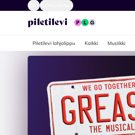
FI
Yhteystiedot
Piletilevi lahjalippu
Kaikki
Musiikki