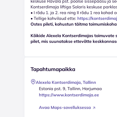
keskuse Rävala pst. poolse sissepääsu ja seal
Kontserdimaja liftiga Solaris keskuse parkla
• I rõdu 1. ja 2. rea ning II rõdu 1 rea koha
• Tellige kohvilaud ette:
https://kontserdima
Ostes pileti, kohustun täitma toimumiskoha
Kõikide Alexela Kontserdimajas toimuvate 
pilet, mis suunatakse ettevõtte keskkonnas
Tapahtumapaikka
Alexela Kontserdimaja, Tallinn
Estonia pst. 9, Tallinn, Harjumaa
https://www.kontserdimaja.ee
Avaa Maps-sovelluksessa