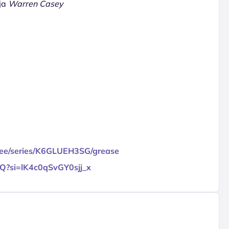
ja
Warren Casey
vi.ee/series/K6GLUEH3SG/grease
AQ?si=lK4c0qSvGY0sjj_x