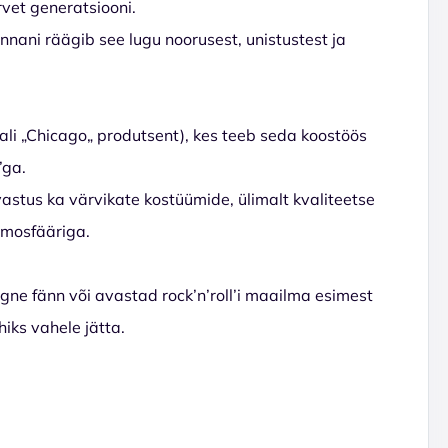
rvet generatsiooni.
nani räägib see lugu noorusest, unistustest ja
ali „Chicago„ produtsent), kes teeb seda koostöös
’ga.
astus ka värvikate kostüümide, ülimalt kvaliteetse
tmosfääriga.
egne fänn või avastad
rock’n’roll’i maailma esimest
iks vahele jätta.