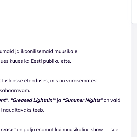
umaid ja ikoonilisemaid muusikale.
es kuues ka Eesti publiku ette.
usloosse etenduses, mis on varasematest
aasahaaravam.
ant”
,
“Greased Lightnin’”
ja
“Summer Nights”
on vaid
ii nauditavaks teeb.
Grease“
on palju enamat kui muusikaline show — see