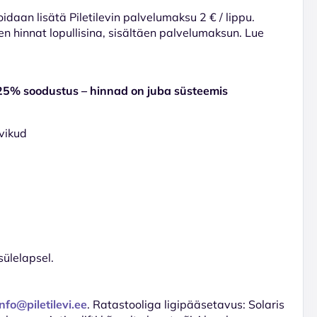
voidaan lisätä Piletilevin palvelumaksu 2 € / lippu.
en hinnat lopullisina, sisältäen palvelumaksun. Lue
25% soodustus – hinnad on juba süsteemis
vikud
sülelapsel.
info@piletilevi.ee
. Ratastooliga ligipääsetavus: Solaris