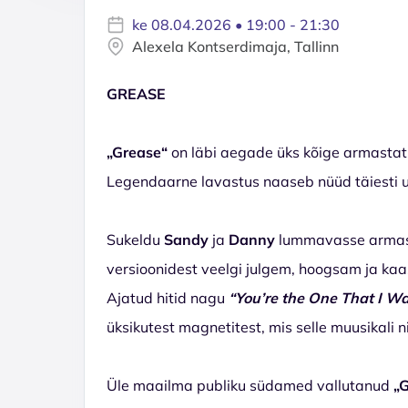
ke 08.04.2026 • 19:00 - 21:30
Alexela Kontserdimaja, Tallinn
GREASE
„Grease“
on läbi aegade üks kõige armastat
Legendaarne lavastus naaseb nüüd täiesti uu
Sukeldu
Sandy
ja
Danny
lummavasse armast
versioonidest veelgi julgem, hoogsam ja k
Ajatud hitid nagu
“You’re the One That I W
üksikutest magnetitest, mis selle muusikali n
Üle maailma publiku südamed vallutanud
„