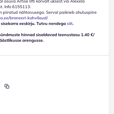
 asuva Artise lifti kõrvalt uksest või Alexela
st. Info 6155113.
d on piiratud nähtavusega. Serval paikneb ohutuspiire
ja.ee/broneeri-kohvilaud/
 sisekorra eeskirju. Tutvu nendega
siit
.
sündmuste hinnad sisaldavad teenustasu 1.40 €/
äästlikusse arengusse.