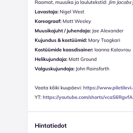
Raamat, muusika ja laulutekstid:
Jim Jacobs
Lavastaja:
Nigel West
Koreograaf:
Matt Wesley
Muusikajuht / juhendaja:
Jae Alexander
Kujundus & kostüümid:
Mary Tsagkari
Kostüümide kaasdisainer:
Ioanna Kalavrou
Helikujundaja:
Matt Ground
Valguskujundaja:
John Rainsforth
Vaata kõiki kuupäevi:
https://www.piletile
YT:
https://youtube.com/shorts/vcaS6Rgvf
Hintatiedot