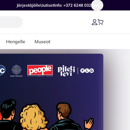
Järjestäjälle
Uutiset
Info: +372 6248 032
Maa
Hengelle
Museot