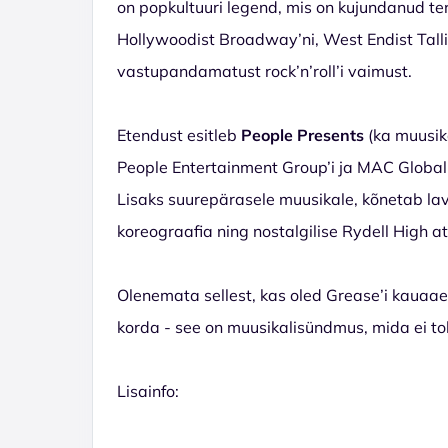
on popkultuuri legend, mis on kujundanud te
Hollywoodist Broadway’ni, West Endist Tallin
vastupandamatust rock’n’roll’i vaimust.
Etendust esitleb
People Presents
(ka muusik
People Entertainment Group’i ja MAC Global
Lisaks suurepärasele muusikale, kõnetab lav
koreograafia ning nostalgilise Rydell High a
Olenemata sellest, kas oled Grease’i kauaa
korda - see on muusikalisündmus, mida ei toh
Lisainfo: