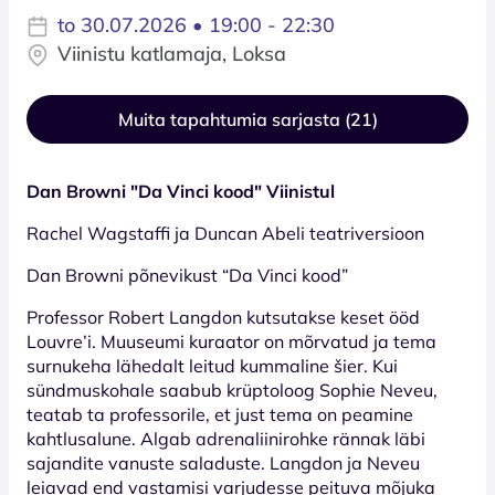
to 30.07.2026 • 19:00 - 22:30
Viinistu katlamaja, Loksa
Muita tapahtumia sarjasta (21)
Dan Browni "Da Vinci kood" Viinistul
Rachel Wagstaffi ja Duncan Abeli teatriversioon
Dan Browni põnevikust “Da Vinci kood”
Professor Robert Langdon kutsutakse keset ööd
Louvre’i. Muuseumi kuraator on mõrvatud ja tema
surnukeha lähedalt leitud kummaline šier. Kui
sündmuskohale saabub krüptoloog Sophie Neveu,
teatab ta professorile, et just tema on peamine
kahtlusalune. Algab adrenaliinirohke rännak läbi
sajandite vanuste saladuste. Langdon ja Neveu
leiavad end vastamisi varjudesse peituva mõjuka