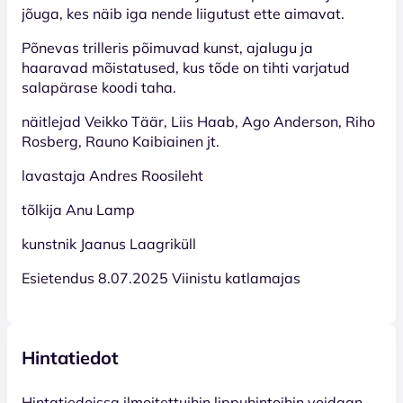
jõuga, kes näib iga nende liigutust ette aimavat.
Põnevas trilleris põimuvad kunst, ajalugu ja
haaravad mõistatused, kus tõde on tihti varjatud
salapärase koodi taha.
näitlejad Veikko Täär, Liis Haab, Ago Anderson, Riho
Rosberg, Rauno Kaibiainen jt.
lavastaja Andres Roosileht
tõlkija Anu Lamp
kunstnik Jaanus Laagriküll
Esietendus 8.07.2025 Viinistu katlamajas
Hintatiedot
Hinta­tiedoissa ilmoitettuihin lippuhintoihin voidaan