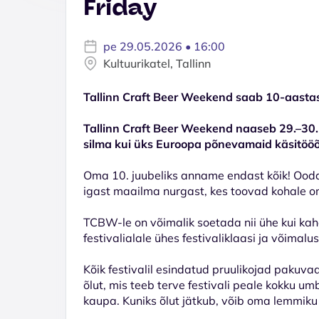
Friday
pe 29.05.2026 • 16:00
Kultuurikatel, Tallinn
Tallinn Craft Beer Weekend saab 10-aasta
Tallinn Craft Beer Weekend naaseb 29.–30.
silma kui üks Euroopa põnevamaid käsitööõl
Oma 10. juubeliks anname endast kõik! Ooda
igast maailma nurgast, kes toovad kohale 
TCBW-le on võimalik soetada nii ühe kui kah
festivalialale ühes festivaliklaasi ja võimalu
Kõik festivalil esindatud pruulikojad pakuva
õlut, mis teeb terve festivali peale kokku um
kaupa. Kuniks õlut jätkub, võib oma lemmiku