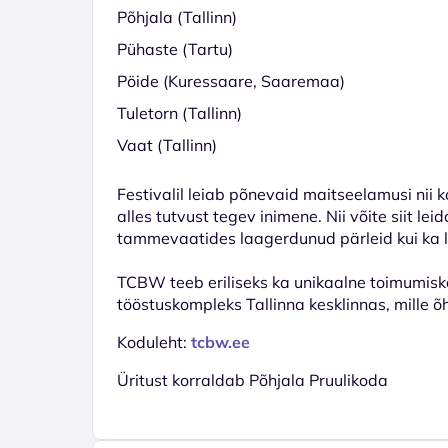
Põhjala (Tallinn)
Pühaste (Tartu)
Pöide (Kuressaare, Saaremaa)
Tuletorn (Tallinn)
Vaat (Tallinn)
Festivalil leiab põnevaid maitseelamusi nii
alles tutvust tegev inimene. Nii võite siit le
tammevaatides laagerdunud pärleid kui ka l
TCBW teeb eriliseks ka unikaalne toimumiskoh
tööstuskompleks Tallinna kesklinnas, mille õhk
Koduleht:
tcbw.ee
Üritust korraldab Põhjala Pruulikoda