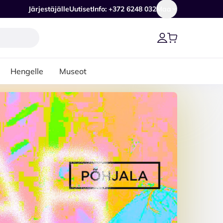
Järjestäjälle
Uutiset
Info: +372 6248 032
Maa
Hengelle
Museot