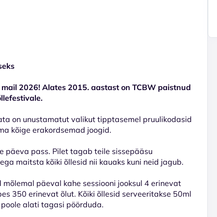
seks
 mail 2026! Alates 2015. aastast on TCBW paistnud
lefestivale.
ta on unustamatut valikut tipptasemel pruulikodasid
oma kõige erakordsemad joogid.
e päeva pass. Pilet tagab teile sissepääsu
sega maitsta kõiki õllesid nii kauaks kuni neid jagub.
d mõlemal päeval kahe sessiooni jooksul 4 erinevat
bes 350 erinevat õlut. Kõiki õllesid serveeritakse 50ml
 poole alati tagasi pöörduda.