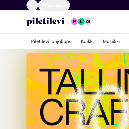
FI
Yhteystiedot
Piletilevi lahjalippu
Kaikki
Musiikki