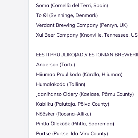
Soma (Cornellà del Terri, Spain)
To Øl (Svinninge, Denmark)
Verdant Brewing Company (Penryn, UK)
Xul Beer Company (Knoxville, Tennessee, U
EESTI PRUULIKOJAD // ESTONIAN BREWERI
Anderson (Tartu)
Hiiumaa Pruulikoda (Kärdla, Hiiumaa)
Humalakoda (Tallinn)
Jaanihanso Cidery (Kaelase, Pärnu County)
Käbliku (Palutaja, Põlva County)
Nöösker (Roosna-Alliku)
Pihtla Õlleköök (Pihtla, Saaremaa)
Purtse (Purtse, Ida-Viru County)