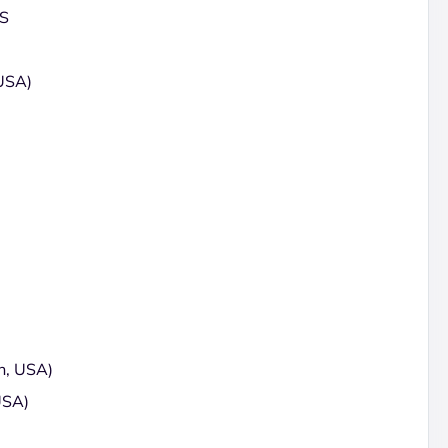
S
 USA)
n, USA)
USA)