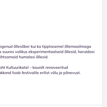
 kogenud õllesõber kui ka tipptasemel õllemaailmaga
ida suures valikus eksperimentaalseid õllesid, haruldasi
ihtsamaid humalasi õllesid.
t Kultuurikatel – kaunilt renoveeritud
kond lisab festivalile erilist võlu ja põnevust.