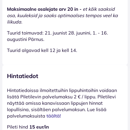
Maksimaalne osalejate arv 20 in -
et kõik saaksid
osa, kuuleksid ja saaks optimaalses tempos veel ka
liikuda.
Tuurid toimuvad: 21. juunist 28. juunini, 1. - 16.
augustini Pärnus.
Tuurid algavad kell 12 ja kell 14.
Hintatiedot
Hinta­tiedoissa ilmoitettuihin lippuhintoihin voidaan
lisätä Piletilevin palvelumaksu 2 € / lippu. Piletilevi
näyttää omissa kanavissaan lippujen hinnat
lopullisina, sisältäen palvelumaksun. Lue lisää
palvelumaksuista
täältä!
Pileti hind
15 eur/in