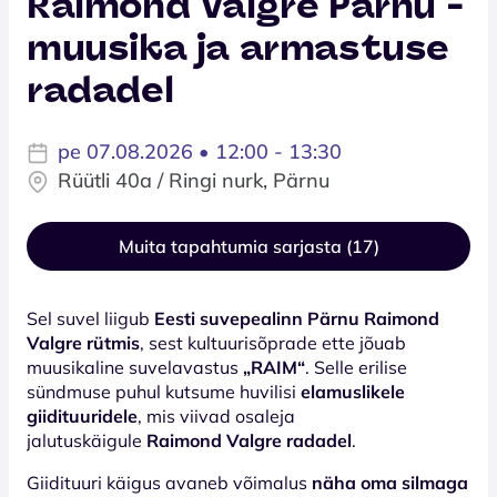
Raimond Valgre Pärnu -
muusika ja armastuse
radadel
pe 07.08.2026 • 12:00 - 13:30
Rüütli 40a / Ringi nurk, Pärnu
Muita tapahtumia sarjasta (17)
Sel suvel liigub
Eesti suvepealinn Pärnu Raimond
Valgre rütmis
, sest kultuurisõprade ette jõuab
muusikaline suvelavastus
„RAIM“
. Selle erilise
sündmuse puhul kutsume huvilisi
elamuslikele
giidituuridele
, mis viivad osaleja
jalutuskäigule
Raimond Valgre radadel
.
Giidituuri käigus avaneb võimalus
näha oma silmaga