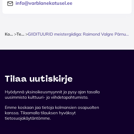
info@varblanekatusel.ee
Kotisivu
>
Teatteri
>
GIIDITUURID meistergiidiga: Raimond Valgre Pärnu - muusika ja armastuse radadel
Tilaa uutiskirje
Hyödynnä yksinoikeusmyynnit ja pysy ajan tasalla
uusimmista kulttuuri- ja viihdetapahtumista.
Emme koskaan jaa tietoja kolmansien osapuolten
kanssa. Tilaamalla tilauksen hyväksyt
tietosuojakäytäntömme.