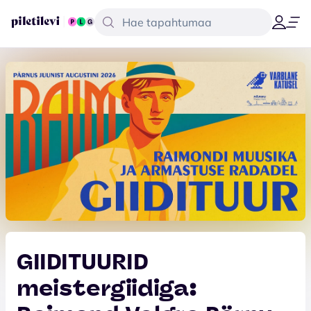
GIIDITUURID
meistergiidiga: