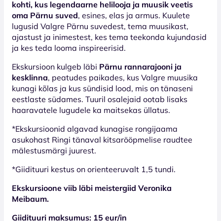
kohti, kus legendaarne helilooja ja muusik veetis
oma Pärnu suved
, esines, elas ja armus. Kuulete
lugusid Valgre Pärnu suvedest, tema muusikast,
ajastust ja inimestest, kes tema teekonda kujundasid
ja kes teda looma inspireerisid.
Ekskursioon kulgeb läbi
Pärnu rannarajooni ja
kesklinna
, peatudes paikades, kus Valgre muusika
kunagi kõlas ja kus sündisid lood, mis on tänaseni
eestlaste südames. Tuuril osalejaid ootab lisaks
haaravatele lugudele ka maitsekas üllatus.
*Ekskursioonid algavad kunagise rongijaama
asukohast Ringi tänaval kitsarööpmelise raudtee
mälestusmärgi juurest.
*Giidituuri kestus on orienteeruvalt 1,5 tundi.
Ekskursioone viib läbi meistergiid Veronika
Meibaum.
Giidituuri maksumus: 15 eur/in