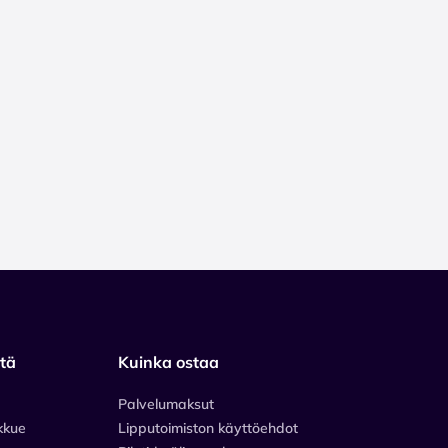
stä
Kuinka ostaa
Palvelumaksut
kkue
Lipputoimiston käyttöehdot