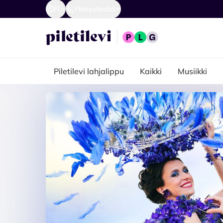
FI
Yhteystiedot
Piletilevi lahjalippu
Kaikki
Musiikki