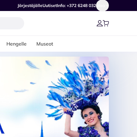
Järjestäjälle
Uutiset
Info: +372 6248 032
Maa
Hengelle
Museot