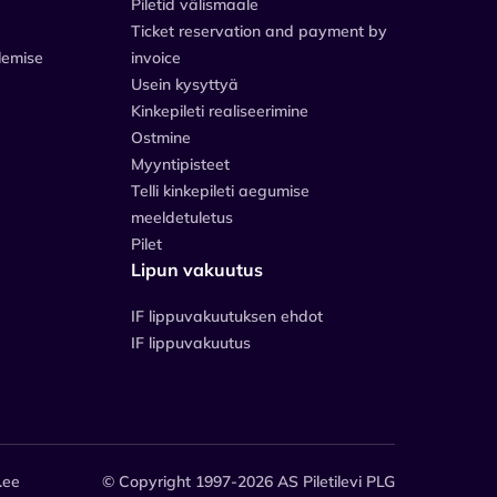
Piletid välismaale
Ticket reservation and payment by
lemise
invoice
Usein kysyttyä
Kinkepileti realiseerimine
Ostmine
Myyntipisteet
Telli kinkepileti aegumise
meeldetuletus
Pilet
Lipun vakuutus
IF lippuvakuutuksen ehdot
IF lippuvakuutus
.ee
© Copyright 1997-2026 AS Piletilevi PLG