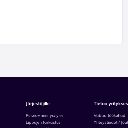
Järjestäjille
Tietoa yritykse
Рекламные услуги
Vabad töökohad
Lippujen tarkastus
Yhteystiedot / Jou