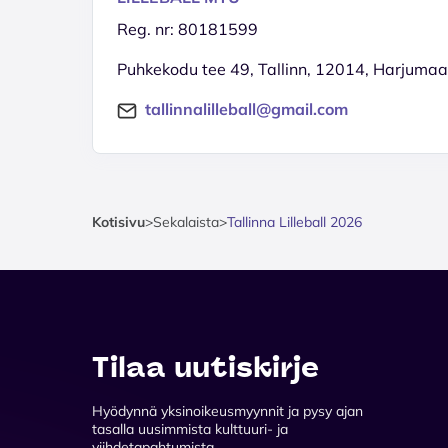
Reg. nr: 80181599
Puhkekodu tee 49, Tallinn, 12014, Harjumaa
tallinnalilleball@gmail.com
Kotisivu
>
Sekalaista
>
Tallinna Lilleball 2026
Tilaa uutiskirje
Hyödynnä yksinoikeusmyynnit ja pysy ajan
tasalla uusimmista kulttuuri- ja
viihdetapahtumista.