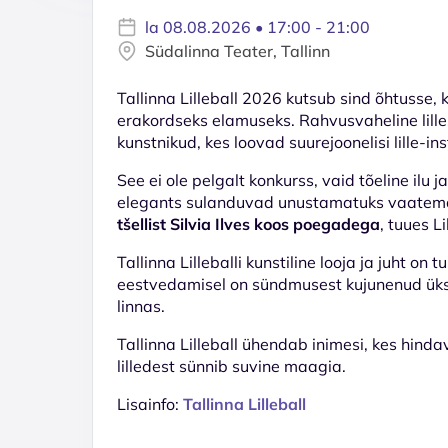
la 08.08.2026 • 17:00 - 21:00
Südalinna Teater, Tallinn
Tallinna Lilleball 2026 kutsub sind õhtusse, 
erakordseks elamuseks. Rahvusvaheline lilles
kunstnikud, kes loovad suurejoonelisi lille-ins
See ei ole pelgalt konkurss, vaid tõeline ilu 
elegants sulanduvad unustamatuks vaate
tšellist Silvia Ilves koos poegadega
, tuues L
Tallinna Lilleballi kunstiline looja ja juht on 
eestvedamisel on sündmusest kujunenud üks
linnas.
Tallinna Lilleball ühendab inimesi, kes hindava
lilledest sünnib suvine maagia.
Lisainfo:
Tallinna Lilleball