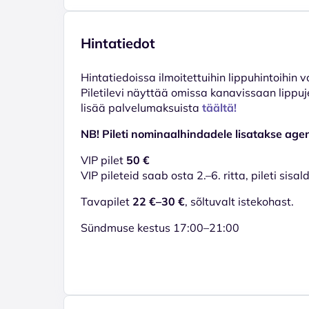
Hintatiedot
Hinta­tiedoissa ilmoitettuihin lippuhintoihin 
Piletilevi näyttää omissa kanavissaan lippuj
lisää palvelumaksuista
täältä!
NB! Pileti nominaalhindadele lisatakse age
VIP pilet
50 €
VIP pileteid saab osta 2.–6. ritta, pileti sisal
Tavapilet
22 €–30 €
, sõltuvalt istekohast.
Sündmuse kestus 17:00–21:00