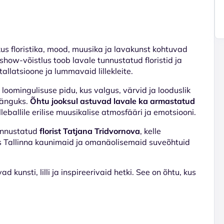
kus floristika, mood, muusika ja lavakunst kohtuvad
how-võistlus toob lavale tunnustatud floristid ja
tallatsioone ja lummavaid lillekleite.
ja loomingulisuse pidu, kus valgus, värvid ja looduslik
mänguks.
Õhtu jooksul astuvad lavale ka armastatud
illeballile erilise muusikalise atmosfääri ja emotsiooni.
tunnustatud
florist Tatjana Tridvornova
, kelle
 Tallinna kaunimaid ja omanäolisemaid suveõhtuid
d kunsti, lilli ja inspireerivaid hetki. See on õhtu, kus