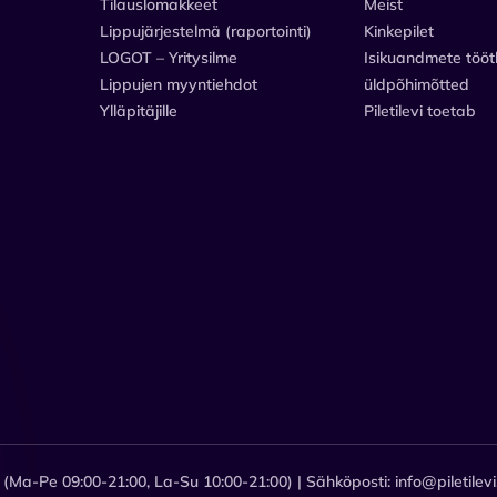
Tilauslomakkeet
Meist
Lippujärjestelmä (raportointi)
Kinkepilet
LOGOT – Yritysilme
Isikuandmete tööt
Lippujen myyntiehdot
üldpõhimõtted
Ylläpitäjille
Piletilevi toetab
 (Ma-Pe 09:00-21:00, La-Su 10:00-21:00) | Sähköposti: info@piletilevi