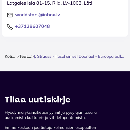
Latgales iela 81-15, Riia, LV-1003, Läti
worldstars@inbox.lv
+37128607048
Kotisivu
>
Teatteri
>
J. Strauss - Ilusal sinisel Doonaul - Euroopa balletisolistidega
Tilaa uutiskirje
Hyödynnä yksinoikeusmyynnit ja pysy ajan tasalla
uusimmista kulttuuri- ja viihdetapahtumista.
Emme koskaan jaa tietoja kolmansien osapuolten