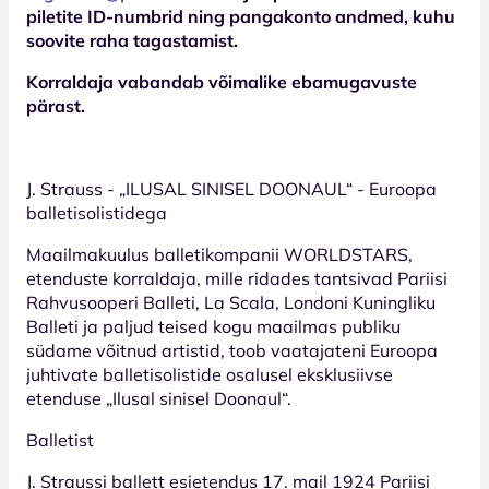
piletite ID-numbrid ning pangakonto andmed, kuhu
soovite raha tagastamist.
Korraldaja vabandab võimalike ebamugavuste
pärast.
J. Strauss - „ILUSAL SINISEL DOONAUL“ - Euroopa
balletisolistidega
Maailmakuulus balletikompanii WORLDSTARS,
etenduste korraldaja, mille ridades tantsivad Pariisi
Rahvusooperi Balleti, La Scala, Londoni Kuningliku
Balleti ja paljud teised kogu maailmas publiku
südame võitnud artistid, toob vaatajateni Euroopa
juhtivate balletisolistide osalusel eksklusiivse
etenduse „Ilusal sinisel Doonaul“.
Balletist
J. Straussi ballett esietendus 17. mail 1924 Pariisi