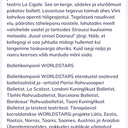
teatris La Cigale. See on kerge, sädelev ja elurõõmust
pakatav ballett. Lavastuse tegevus toimub ühes Viini
kohvikus opereti hiilgeajastul. Tegelased naudivad
elu, pöörates tähelepanu naistele, lahutades meelt
valsihelide saatel ja tantsides Straussi kuulsaima
meloodia „Ilusal sinisel Doonaul“ järgi. Näib, et
kellegagi ei saa juhtuda midagi hullemat kui
langemine taskuvarga ohvriks. Kuid isegi nalja ja
naeru keerises võib murduda mõni süda.
Balletikompanii WORLDSTARS
Balletikompanii WORLDSTARS etendustel osalevad
balletisolistid ja -artistid Pariisi Rahvusooperi
Balletist, La Scalast, Londoni Kuninglikust Balletist,
Tšehhi Rahvusballetist, Barcelona Balletist,
Bordeaux' Rahvusballetist, Taani Kuninglikust
Balletist ja teistest teatritest. Tänapäeval
korraldatakse WORLDSTARSi projekte Lätis, Eestis,
Rootsis, Norras, Taanis, Soomes, Austrias ja Araabia
Ühendemiraatides, pakkudes publikule võimalust