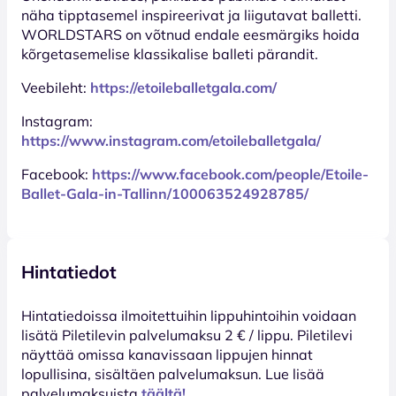
näha tipptasemel inspireerivat ja liigutavat balletti.
WORLDSTARS on võtnud endale eesmärgiks hoida
kõrgetasemelise klassikalise balleti pärandit.
Veebileht:
https://etoileballetgala.com/
Instagram:
https://www.instagram.com/etoileballetgala/
Facebook:
https://www.facebook.com/people/Etoile-
Ballet-Gala-in-Tallinn/100063524928785/
Hintatiedot
Hinta­tiedoissa ilmoitettuihin lippuhintoihin voidaan
lisätä Piletilevin palvelumaksu 2 € / lippu. Piletilevi
näyttää omissa kanavissaan lippujen hinnat
lopullisina, sisältäen palvelumaksun. Lue lisää
palvelumaksuista
täältä!