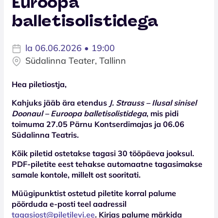
Euroopa
balletisolistidega
la 06.06.2026 • 19:00
Südalinna Teater, Tallinn
Hea piletiostja,
Kahjuks jääb ära etendus
J. Strauss – Ilusal sinisel
Doonaul – Euroopa balletisolistidega
, mis pidi
toimuma 27.05 Pärnu Kontserdimajas ja 06.06
Südalinna Teatris.
Kõik piletid ostetakse tagasi 30 tööpäeva jooksul.
PDF-piletite eest tehakse automaatne tagasimakse
samale kontole, millelt ost sooritati.
Müügipunktist ostetud piletite korral palume
pöörduda e-posti teel aadressil
tagasiost@piletilevi.ee
. Kirjas palume märkida