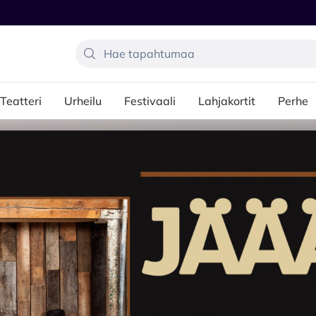
Teatteri
Urheilu
Festivaali
Lahjakortit
Perhe