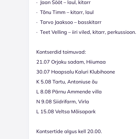
· Jaan Sööt – laul, kitarr
· Tõnu Timm – kitarr, laul
· Tarvo Jaaksoo – basskitarr
· Teet Velling – iiri viled, kitarr, perkussio
Kontserdid toimuvad:
21.07 Orjaku sadam, Hiiumaa
30.07 Haapsalu Kaluri Klubihoone
K 5.08 Tartu, Antoniuse õu
L 8.08 Pärnu Ammende villa
N 9.08 Siidrifarm, Virla
L 15.08 Veltsa Mõisapark
Kontsertide algus kell 20.00.