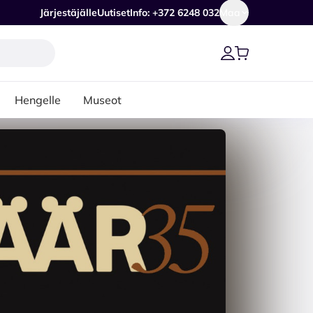
Järjestäjälle
Uutiset
Info: +372 6248 032
Maa
Hengelle
Museot