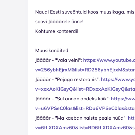
Naudi Eesti suveõhtuid koos muusikaga, mis
soovi Jäääärele õnne!
Kohtume kontserdil!
Muusikanäited:
Jäääär - "Vala veini":
https://www.youtube.
v=256ybhEjrxM&list=RD256ybhEjrxM&star
Jäääär - "Pojaga restoranis":
https://www.y
v=xoxAoKIGsyQ&list=RDxoxAoKIGsyQ&star
Jäääär - "Sul annan andeks kõik":
https://w
v=u6VPSeC0las&list=RDu6VPSeC0las&star
Jäääär - "Ma kaeban naiste peale nüüd":
ht
v=6fLXDXAmz60&list=RD6fLXDXAmz60&st