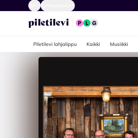
FI
Yhteystiedot
Piletilevi lahjalippu
Kaikki
Musiikki