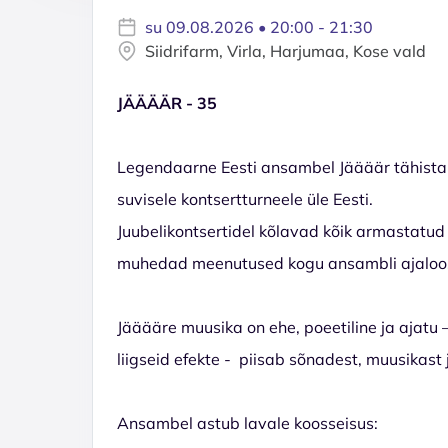
su 09.08.2026 • 20:00 - 21:30
Siidrifarm, Virla, Harjumaa, Kose vald
JÄÄÄÄR - 35
Legendaarne Eesti ansambel Jäääär tähistab 
suvisele kontsertturneele üle Eesti.
Juubelikontsertidel kõlavad kõik armastatu
muhedad meenutused kogu ansambli ajaloo
Jääääre muusika on ehe, poeetiline ja ajatu 
liigseid efekte - piisab sõnadest, muusikast 
Ansambel astub lavale koosseisus: