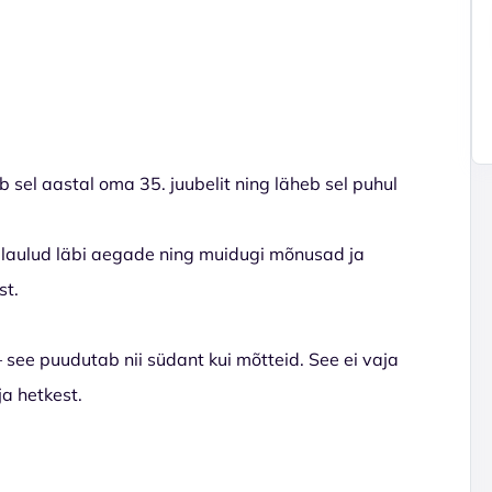
sel aastal oma 35. juubelit ning läheb sel puhul
d laulud läbi aegade ning muidugi mõnusad ja
st.
– see puudutab nii südant kui mõtteid. See ei vaja
ja hetkest.