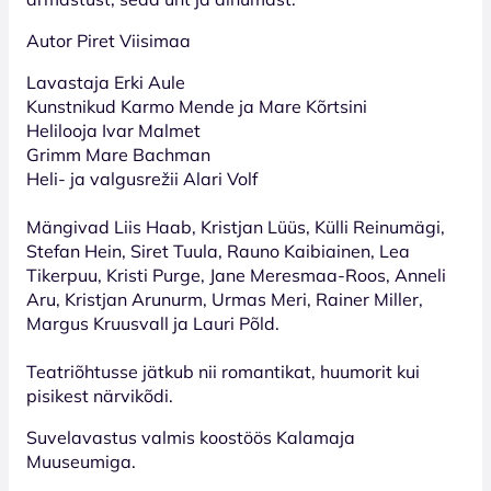
Autor Piret Viisimaa
Lavastaja Erki Aule
Kunstnikud Karmo Mende ja Mare Kõrtsini
Helilooja Ivar Malmet
Grimm Mare Bachman
Heli- ja valgusrežii Alari Volf
Mängivad Liis Haab, Kristjan Lüüs, Külli Reinumägi,
Stefan Hein, Siret Tuula, Rauno Kaibiainen, Lea
Tikerpuu, Kristi Purge, Jane Meresmaa-Roos, Anneli
Aru, Kristjan Arunurm, Urmas Meri, Rainer Miller,
Margus Kruusvall ja Lauri Põld.
Teatriõhtusse jätkub nii romantikat, huumorit kui
pisikest närvikõdi.
Suvelavastus valmis koostöös Kalamaja
Muuseumiga.