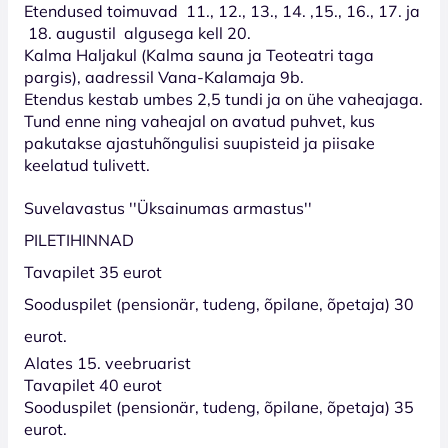
Etendused toimuvad 11., 12., 13., 14. ,15., 16., 17. ja
18. augustil algusega kell 20.
Kalma Haljakul (Kalma sauna ja Teoteatri taga
pargis), aadressil Vana-Kalamaja 9b.
Etendus kestab umbes 2,5 tundi ja on ühe vaheajaga.
Tund enne ning vaheajal on avatud puhvet, kus
pakutakse ajastuhõngulisi suupisteid ja piisake
keelatud tulivett.
Suvelavastus ''Üksainumas armastus''
PILETIHINNAD
T
avapilet 35 eurot
Sooduspilet (pensionär, tudeng, õpilane, õpetaja) 30
eurot.
Alates 15. veebruarist
Tavapilet 40 eurot
Sooduspilet (pensionär, tudeng, õpilane, õpetaja) 35
eurot.