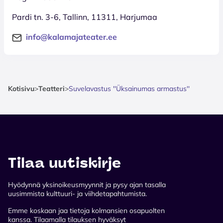
Pardi tn. 3-6, Tallinn, 11311, Harjumaa
info@kalamajateater.ee
Kotisivu
>
Teatteri
>
Suvelavastus ''Üksainumas armastus''
Tilaa uutiskirje
Hyödynnä yksinoikeusmyynnit ja pysy ajan tasalla
uusimmista kulttuuri- ja viihdetapahtumista.
Emme koskaan jaa tietoja kolmansien osapuolten
kanssa. Tilaamalla tilauksen hyväksyt