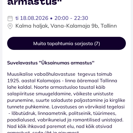
armastus''
ti 18.08.2026 • 20:00 - 22:30
Kalma haljak, Vana-Kalamaja 9b, Tallinn
Muita tapahtumia sarjasta (7)
Suvelavastus ''Üksainumas armastus''
Muusikalise vabaõhulavastuse tegevus toimub
1925. aastal Kalamajas - linna ääremaal Tallinna
lahe kaldal. Noorte armastusloo taustal käib
salapiirituse smuugeldamine, väikeste unistuste
purunemine, suurte saladuste paljastamine ja kirglike
tunnete puhkemine. Lavastuses on värvikaid tegelasi
- lõbutüdruk, linnaametnik, politseinik, tüürimees,
paadialused, vabrikuneiud ja romantilised unistajad.
Nad kõik ihkavad paremat elu, nad kõik otsivad
armastust, seda üht ja ainumast.