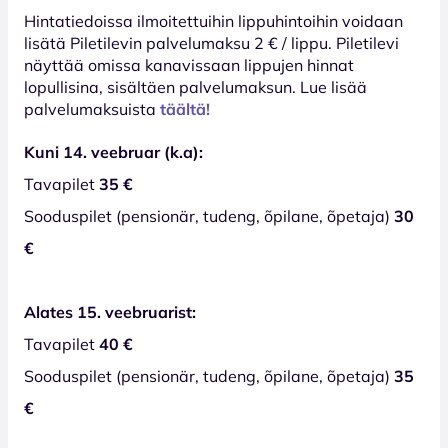
Hinta­tiedoissa ilmoitettuihin lippuhintoihin voidaan
lisätä Piletilevin palvelumaksu 2 € / lippu. Piletilevi
näyttää omissa kanavissaan lippujen hinnat
lopullisina, sisältäen palvelumaksun. Lue lisää
palvelumaksuista
täältä!
Kuni 14. veebruar (k.a):
Tavapilet
35 €
Sooduspilet (pensionär, tudeng, õpilane, õpetaja)
30
€
Alates 15. veebruarist:
Tavapilet
40 €
Sooduspilet (pensionär, tudeng, õpilane, õpetaja)
35
€