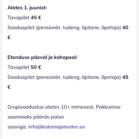
Alates 1. juunist:
Tavapilet
45 €
Sooduspilet (pensionär, tudeng, õpilane, õpetaja)
40
€
Etenduse päeval ja kohapeal:
Tavapilet
50 €
Sooduspilet (pensionär, tudeng, õpilane, õpetaja)
45
€
Grupisoodustus alates 10+ inimesest. Pakkumise
saamiseks pöördu palun
sooviga:
info@kalamajateater.ee