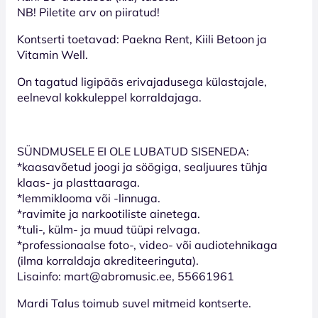
NB! Piletite arv on piiratud!
Kontserti toetavad: Paekna Rent, Kiili Betoon ja
Vitamin Well.
On tagatud ligipääs erivajadusega külastajale,
eelneval kokkuleppel korraldajaga.
SÜNDMUSELE EI OLE LUBATUD SISENEDA:
*kaasavõetud joogi ja söögiga, sealjuures tühja
klaas- ja plasttaaraga.
*lemmiklooma või -linnuga.
*ravimite ja narkootiliste ainetega.
*tuli-, külm- ja muud tüüpi relvaga.
*professionaalse foto-, video- või audiotehnikaga
(ilma korraldaja akrediteeringuta).
Lisainfo: mart@abromusic.ee, 55661961
Mardi Talus toimub suvel mitmeid kontserte.