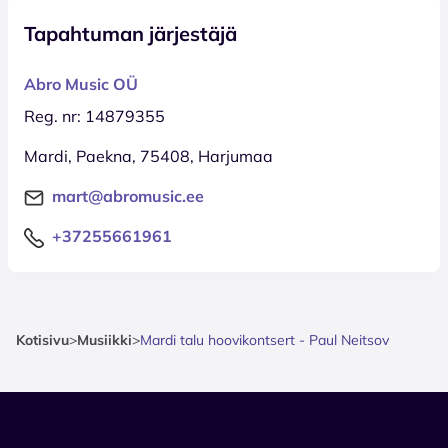
Tapahtuman järjestäjä
Abro Music OÜ
Reg. nr: 14879355
Mardi, Paekna, 75408, Harjumaa
mart@abromusic.ee
+37255661961
Kotisivu
>
Musiikki
>
Mardi talu hoovikontsert - Paul Neitsov