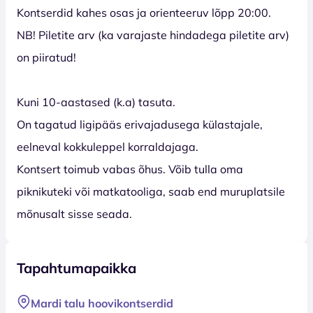
Kontserdid kahes osas ja orienteeruv lõpp 20:00.
NB! Piletite arv (ka varajaste hindadega piletite arv)
on piiratud!
Kuni 10-aastased (k.a) tasuta.
On tagatud ligipääs erivajadusega külastajale,
eelneval kokkuleppel korraldajaga.
Kontsert toimub vabas õhus. Võib tulla oma
piknikuteki või matkatooliga, saab end muruplatsile
mõnusalt sisse seada.
Tapahtumapaikka
Mardi talu hoovikontserdid