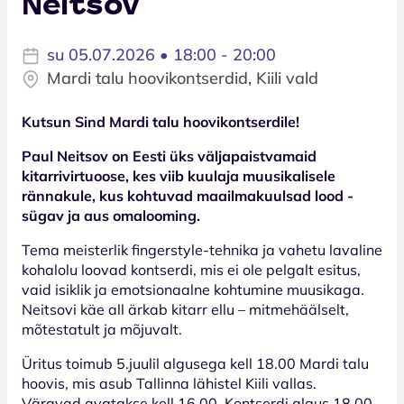
Neitsov
su 05.07.2026 • 18:00 - 20:00
Mardi talu hoovikontserdid, Kiili vald
Kutsun Sind Mardi talu hoovikontserdile!
Paul Neitsov on Eesti üks väljapaistvamaid
kitarrivirtuoose, kes viib kuulaja muusikalisele
rännakule, kus kohtuvad maailmakuulsad lood -
sügav ja aus omalooming.
Tema meisterlik fingerstyle-tehnika ja vahetu lavaline
kohalolu loovad kontserdi, mis ei ole pelgalt esitus,
vaid isiklik ja emotsionaalne kohtumine muusikaga.
Neitsovi käe all ärkab kitarr ellu – mitmehäälselt,
mõtestatult ja mõjuvalt.
Üritus toimub 5.juulil algusega kell 18.00 Mardi talu
hoovis, mis asub Tallinna lähistel Kiili vallas.
Väravad avatakse kell 16.00. Kontserdi algus 18.00.