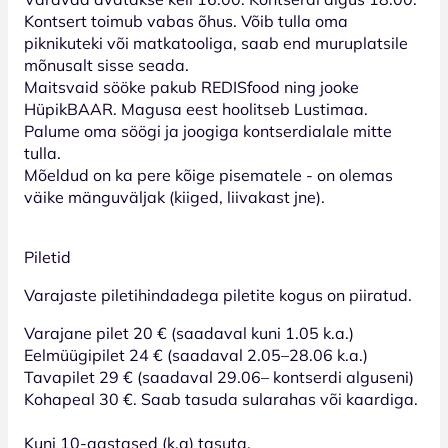
Kontsert toimub vabas õhus. Võib tulla oma
piknikuteki või matkatooliga, saab end muruplatsile
mõnusalt sisse seada.
Maitsvaid sööke pakub REDISfood ning jooke
HüpikBAAR. Magusa eest hoolitseb Lustimaa.
Palume oma söögi ja joogiga kontserdialale mitte
tulla.
Mõeldud on ka pere kõige pisematele - on olemas
väike mänguväljak (kiiged, liivakast jne).
Piletid
Varajaste piletihindadega piletite kogus on piiratud.
Varajane pilet 20 € (saadaval kuni 1.05 k.a.)
Eelmüügipilet 24 € (saadaval 2.05–28.06 k.a.)
Tavapilet 29 € (saadaval 29.06– kontserdi alguseni)
Kohapeal 30 €. Saab tasuda sularahas või kaardiga.
Kuni 10-aastased (k.a) tasuta.