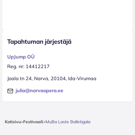
Tapahtuman järjestäjä
UpJump OÜ
Reg. nr: 14412217
Joala tn 24, Narva, 20104, Ida-Virumaa
julia@narvaopera.ee
Kotisivu
>
Festivaali
>
MuBa Laste Balletigala