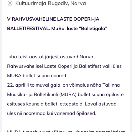
Kultuurimaja Rugodiv, Narva
V RAHVUSVAHELINE LASTE OOPERI-JA
BALLETIFESTIVAL. MuBa laste "Balletigala"
Juba teist aastat järjest astuvad Narva
Rahvusvahelisel Laste Ooperi ja Balletifestivalil üles
MUBA balletisuuna noored.
22. aprillil toimuval galal on võimalus näha Tallinna
Muusika- ja Balletikooli (MUBA) balletisuuna õpilaste
esituses kauneid balleti etteasteid. Laval astuvad
üles nii nooremad kui vanemad õpilased.
MUBA tunneb suurt rõõmu, et juba teist aastat järjest