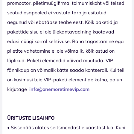
promootor, piletimüügifirma, toimumiskoht või teised
seotud osapooled ei vastuta tarbija esitatud
aegunud või ebatäpse teabe eest. Kõik paketid ja
pakettide sisu ei ole ülekantavad ning kaotavad
edasimüügi korral kehtivuse. Raha tagastamine ega
piletite vahetamine ei ole võimalik, kõik ostud on
lõplikud. Paketi elemendid võivad muutuda. VIP
fännikaup on võimalik kätte saada kontserdil. Kui teil
on küsimusi teie VIP-paketi elementide kotha, palun
kirjutage
info@onemoretimevip.com
.
ÜRITUSTE LISAINFO
• Sissepääs alates seitsmendast eluaastast k.a. Kuni