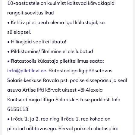
10-aastastele on kuulmist kaitsvad kõrvaklapid
rangelt soovituslikud
• Kehtiv pilet peab olema igal külastajal, ka
sülelapsel.
• Hilinejaid saali ei lubata!
• Pildistamine/ filmimine ei ole lubatud
• Ratastoolis külastaja piletitellimus saata:
info@piletilevi.ee
. Ratastooliga ligipääsetavus:
Solaris keskuse Rävala pst. poolse sissepääsu ja seal
asuva Artise lifti kõrvalt uksest või Alexela
Kontserdimaja liftiga Solaris keskuse parklast. Info
6155113
• I rõdu 1. ja 2. rea ning II rõdu 1. rea kohad on
piiratud nähtavusega. Serval paikneb ohutuspiire