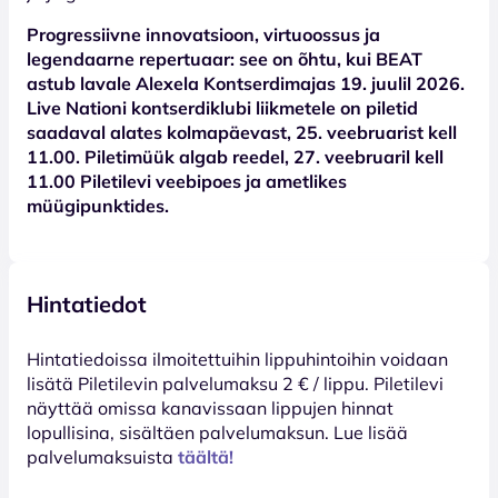
Progressiivne innovatsioon, virtuoossus ja
legendaarne repertuaar: see on õhtu, kui BEAT
astub lavale Alexela Kontserdimajas 19. juulil 2026.
Live Nationi kontserdiklubi liikmetele on piletid
saadaval alates kolmapäevast, 25. veebruarist kell
11.00. Piletimüük algab reedel, 27. veebruaril kell
11.00 Piletilevi veebipoes ja ametlikes
müügipunktides.
Hintatiedot
Hinta­tiedoissa ilmoitettuihin lippuhintoihin voidaan
lisätä Piletilevin palvelumaksu 2 € / lippu. Piletilevi
näyttää omissa kanavissaan lippujen hinnat
lopullisina, sisältäen palvelumaksun. Lue lisää
palvelumaksuista
täältä!