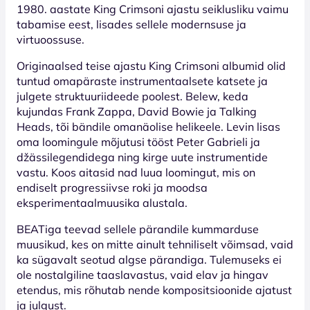
1980. aastate King Crimsoni ajastu seiklusliku vaimu
tabamise eest, lisades sellele modernsuse ja
virtuoossuse.
Originaalsed teise ajastu King Crimsoni albumid olid
tuntud omapäraste instrumentaalsete katsete ja
julgete struktuuriideede poolest. Belew, keda
kujundas Frank Zappa, David Bowie ja Talking
Heads, tõi bändile omanäolise helikeele. Levin lisas
oma loomingule mõjutusi tööst Peter Gabrieli ja
džässilegendidega ning kirge uute instrumentide
vastu. Koos aitasid nad luua loomingut, mis on
endiselt progressiivse roki ja moodsa
eksperimentaalmuusika alustala.
BEATiga teevad sellele pärandile kummarduse
muusikud, kes on mitte ainult tehniliselt võimsad, vaid
ka sügavalt seotud algse pärandiga. Tulemuseks ei
ole nostalgiline taaslavastus, vaid elav ja hingav
etendus, mis rõhutab nende kompositsioonide ajatust
ja julgust.