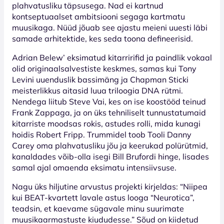
plahvatusliku täpsusega. Nad ei kartnud
kontseptuaalset ambitsiooni segaga kartmatu
muusikaga. Nüüd jõuab see ajastu meieni uuesti läbi
samade arhitektide, kes seda toona defineerisid.
Adrian Belew’ eksimatud kitarririfid ja paindlik vokaal
olid originaalsalvestiste keskmes, samas kui Tony
Levini uuenduslik bassimäng ja Chapman Sticki
meisterlikkus aitasid luua triloogia DNA rütmi.
Nendega liitub Steve Vai, kes on ise koostööd teinud
Frank Zappaga, ja on üks tehniliselt tunnustatumaid
kitarriste moodsas rokis, astudes rolli, mida kunagi
hoidis Robert Fripp. Trummidel toob Tooli Danny
Carey oma plahvatusliku jõu ja keerukad polürütmid,
kanaldades võib-olla isegi Bill Brufordi hinge, lisades
samal ajal omaenda eksimatu intensiivsuse.
Nagu üks hiljutine arvustus projekti kirjeldas: “Niipea
kui BEAT-kvartett lavale astus looga “Neurotica”,
teadsin, et kaevame sügavale minu suurimate
muusikaarmastuste kiududesse.” Sõud on kiidetud