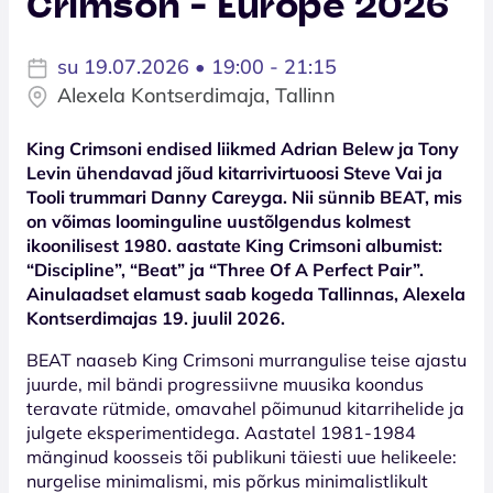
Crimson - Europe 2026
su 19.07.2026 • 19:00 - 21:15
Alexela Kontserdimaja, Tallinn
King Crimsoni endised liikmed Adrian Belew ja Tony
Levin ühendavad jõud kitarrivirtuoosi Steve Vai ja
Tooli trummari Danny Careyga. Nii sünnib BEAT, mis
on võimas loominguline uustõlgendus kolmest
ikoonilisest 1980. aastate King Crimsoni albumist:
“Discipline”, “Beat” ja “Three Of A Perfect Pair”.
Ainulaadset elamust saab kogeda Tallinnas, Alexela
Kontserdimajas 19. juulil 2026.
BEAT naaseb King Crimsoni murrangulise teise ajastu
juurde, mil bändi progressiivne muusika koondus
teravate rütmide, omavahel põimunud kitarrihelide ja
julgete eksperimentidega. Aastatel 1981-1984
mänginud koosseis tõi publikuni täiesti uue helikeele:
nurgelise minimalismi, mis põrkus minimalistlikult