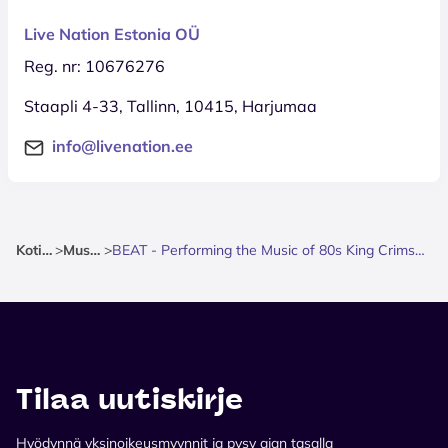
Live Nation Estonia OÜ
Reg. nr: 10676276
Staapli 4-33, Tallinn, 10415, Harjumaa
info@livenation.ee
Kotisivu
>
Musiikki
>
BEAT - Performing the Music of 80s King Crimson - Europe 2026
Tilaa uutiskirje
Hyödynnä yksinoikeusmyynnit ja pysy ajan tasalla