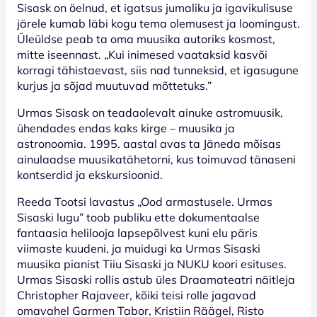
Sisask on öelnud, et igatsus jumaliku ja igavikulisuse
järele kumab läbi kogu tema olemusest ja loomingust.
Üleüldse peab ta oma muusika autoriks kosmost,
mitte iseennast. „Kui inimesed vaataksid kasvõi
korragi tähistaevast, siis nad tunneksid, et igasugune
kurjus ja sõjad muutuvad mõttetuks.”
Urmas Sisask on teadaolevalt ainuke astromuusik,
ühendades endas kaks kirge – muusika ja
astronoomia. 1995. aastal avas ta Jäneda mõisas
ainulaadse muusikatähetorni, kus toimuvad tänaseni
kontserdid ja ekskursioonid.
Reeda Tootsi lavastus „Ood armastusele. Urmas
Sisaski lugu” toob publiku ette dokumentaalse
fantaasia helilooja lapsepõlvest kuni elu päris
viimaste kuudeni, ja muidugi ka Urmas Sisaski
muusika pianist Tiiu Sisaski ja NUKU koori esituses.
Urmas Sisaski rollis astub üles Draamateatri näitleja
Christopher Rajaveer, kõiki teisi rolle jagavad
omavahel Garmen Tabor, Kristiin Räägel, Risto