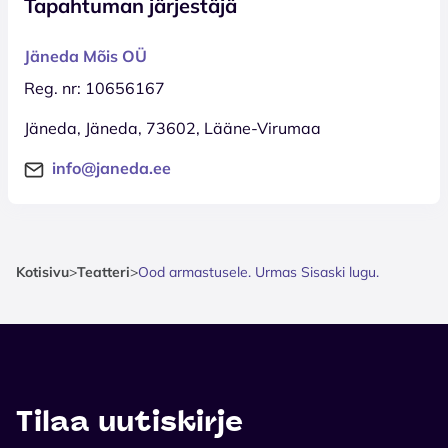
Tapahtuman järjestäjä
Jäneda Mõis OÜ
Reg. nr: 10656167
Jäneda, Jäneda, 73602, Lääne-Virumaa
info@janeda.ee
Kotisivu
>
Teatteri
>
Ood armastusele. Urmas Sisaski lugu.
Tilaa uutiskirje