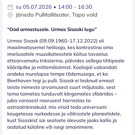
su 05.07.2026 • 14:00 - 16:30
Jäneda Pullitalliteater, Tapa vald
“Ood armastusele. Urmas Sisaski lugu”
Urmas Sisask (09.09.1960–17.12.2022) oli
maailmatasemel helilooja, kes kontrastina oma
imeilusatele muusikateostele käitus tavaelus
ettearvamatu triksterina, pälvides sellega tihtipeale
kõõrdpilke ja mittemõistmist. Kooliajal vabandati
andeka murelapse tempe tõdemusega, et ka
Beethoven tegi ju pulli. Sisask ei lasknud ennast
teiste inimeste arvamusest suurt mõjutada, sest
tema toimetas tunduvalt kõrgemates sfäärides –
juba varasest noorusest harrastas ta
astraalrännakuid, mis viisid teda universumi
kaugetesse nurkadesse ja võõrastele planeetidele,
kust Sisaskist sai sealsete olevuste jaoks kallis ja
oodatud külaline või isegi omainimene.