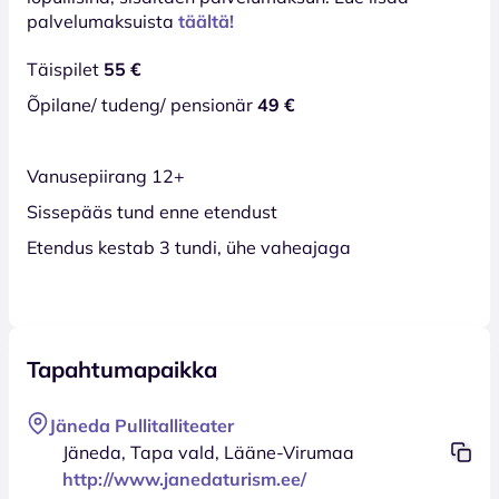
palvelumaksuista
täältä!
Täispilet
55 €
Õpilane/ tudeng/ pensionär
49 €
Vanusepiirang 12+
Sissepääs tund enne etendust
Etendus kestab 3 tundi, ühe vaheajaga
Tapahtumapaikka
Jäneda Pullitalliteater
Jäneda, Tapa vald, Lääne-Virumaa
http://www.janedaturism.ee/