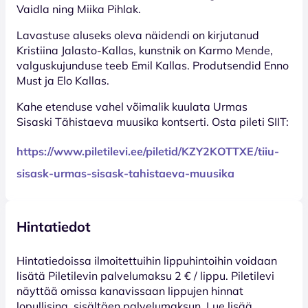
Vaidla ning Miika Pihlak.
Lavastuse aluseks oleva näidendi on kirjutanud
Kristiina Jalasto-Kallas, kunstnik on Karmo Mende,
valguskujunduse teeb Emil Kallas. Produtsendid Enno
Must ja Elo Kallas.
Kahe etenduse vahel võimalik kuulata Urmas
Sisaski Tähistaeva muusika kontserti. Osta pileti SIIT:
https://www.piletilevi.ee/piletid/KZY2KOTTXE/tiiu-
sisask-urmas-sisask-tahistaeva-muusika
Hintatiedot
Hinta­tiedoissa ilmoitettuihin lippuhintoihin voidaan
lisätä Piletilevin palvelumaksu 2 € / lippu. Piletilevi
näyttää omissa kanavissaan lippujen hinnat
lopullisina, sisältäen palvelumaksun. Lue lisää