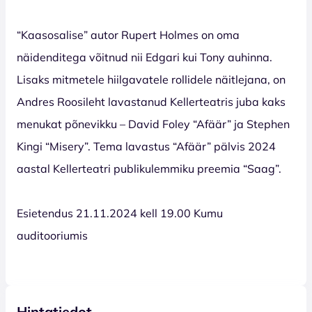
“Kaasosalise” autor Rupert Holmes on oma
näidenditega võitnud nii Edgari kui Tony auhinna.
Lisaks mitmetele hiilgavatele rollidele näitlejana, on
Andres Roosileht lavastanud Kellerteatris juba kaks
menukat põnevikku – David Foley “Afäär” ja Stephen
Kingi “Misery”. Tema lavastus “Afäär” pälvis 2024
aastal Kellerteatri publikulemmiku preemia “Saag”.
Esietendus 21.11.2024 kell 19.00 Kumu
auditooriumis
Hintatiedot