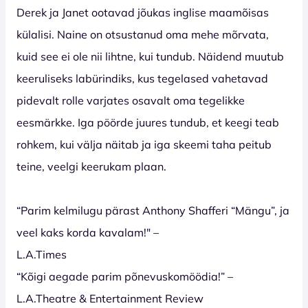
Derek ja Janet ootavad jõukas inglise maamõisas
külalisi. Naine on otsustanud oma mehe mõrvata,
kuid see ei ole nii lihtne, kui tundub. Näidend muutub
keeruliseks labürindiks, kus tegelased vahetavad
pidevalt rolle varjates osavalt oma tegelikke
eesmärkke. Iga pöörde juures tundub, et keegi teab
rohkem, kui välja näitab ja iga skeemi taha peitub
teine, veelgi keerukam plaan.
“Parim kelmilugu pärast Anthony Shafferi “Mängu”, ja
veel kaks korda kavalam!" –
L.A.Times
“Kõigi aegade parim põnevuskomöödia!” –
L.A.Theatre & Entertainment Review