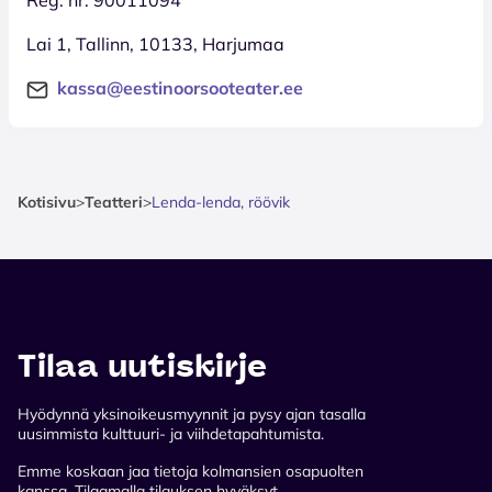
Lai 1, Tallinn, 10133, Harjumaa
kassa@eestinoorsooteater.ee
Kotisivu
>
Teatteri
>
Lenda-lenda, röövik
Tilaa uutiskirje
Hyödynnä yksinoikeusmyynnit ja pysy ajan tasalla
uusimmista kulttuuri- ja viihdetapahtumista.
Emme koskaan jaa tietoja kolmansien osapuolten
kanssa. Tilaamalla tilauksen hyväksyt