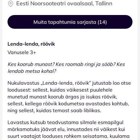
Eesti Noorsooteatri ovaalsaal, Tallinn
Muita tapahtumia sarjasta (14)
Lenda-lenda, röövik
Vanusele 3+
Kes koorub munast? Kes roomab ringi ja sööb? Kes
lendab metsa kohal?
Nukulavastus „Lenda-lenda, röövik” jutustab loo otse
loodusest: sellest, kuidas väikesest puulehele
munetud munast koorub ärgas ja isukas röövik,
sellest, kellega röövik kodumetsa avastades kohtub,
ning sellest, kuidas temast saab liblikas.
Lavastus kutsub teadvustama silmale esmapilgul
märkamatuks jäävat elu, innustades nii väikest kui
suurt vaatajat looduses rohkem seisatama, kuulama