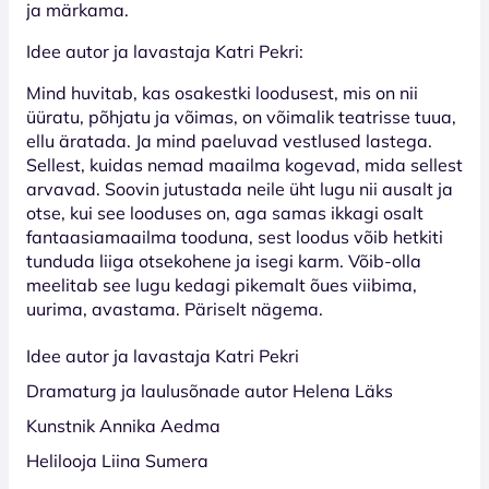
ja märkama.
Idee autor ja lavastaja Katri Pekri:
Mind huvitab, kas osakestki loodusest, mis on nii
üüratu, põhjatu ja võimas, on võimalik teatrisse tuua,
ellu äratada. Ja mind paeluvad vestlused lastega.
Sellest, kuidas nemad maailma kogevad, mida sellest
arvavad. Soovin jutustada neile üht lugu nii ausalt ja
otse, kui see looduses on, aga samas ikkagi osalt
fantaasiamaailma tooduna, sest loodus võib hetkiti
tunduda liiga otsekohene ja isegi karm. Võib-olla
meelitab see lugu kedagi pikemalt õues viibima,
uurima, avastama. Päriselt nägema.
Idee autor ja lavastaja Katri Pekri
Dramaturg ja laulusõnade autor Helena Läks
Kunstnik Annika Aedma
Helilooja Liina Sumera