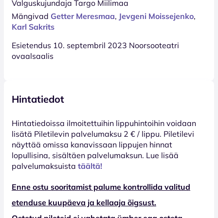
Valguskujundaja Targo Miilimaa
Mängivad
Getter Meresmaa
,
Jevgeni Moissejenko
,
Karl Sakrits
Esietendus 10. septembril 2023 Noorsooteatri
ovaalsaalis
Hintatiedot
Hinta­tiedoissa ilmoitettuihin lippuhintoihin voidaan
lisätä Piletilevin palvelumaksu 2 € / lippu. Piletilevi
näyttää omissa kanavissaan lippujen hinnat
lopullisina, sisältäen palvelumaksun. Lue lisää
palvelumaksuista
täältä!
Enne ostu sooritamist palume kontrollida valitud
etenduse kuupäeva ja kellaaja õigsust.
Ostetud pileteid ei vahetata ümber ega osteta