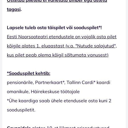
tagasi
.
Lapsele tuleb osta täispilet või sooduspilet*!
Eesti Noorsooteatri etendustele on vajalik osta pilet
kõigile alates 1. eluaastast (v.a. "Nutude salajutud",
kus pilet peab olema kõigil sõltumata vanusest)
*Sooduspilet kehtib:
pensionärile, Partnerkaart*, Tallinn Cardi* kaardi
omanikule, Häirekeskuse töötajale
*Ühe kaardiga saab ühele etendusele osta kuni 2
sooduspiletit.
Gruppidele
alates 10-st liikmest erisoodustused.