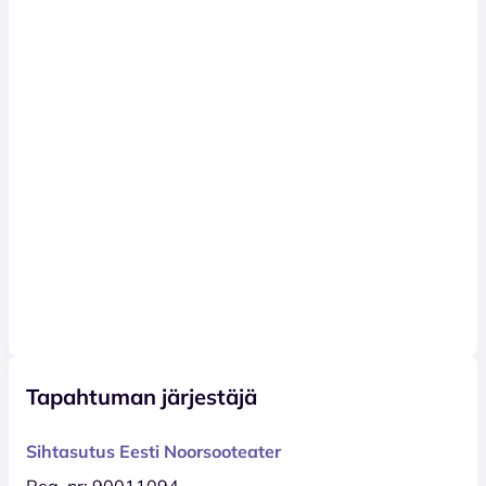
Tapahtuman järjestäjä
Sihtasutus Eesti Noorsooteater
Reg. nr: 90011094