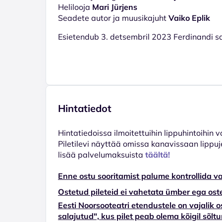
Helilooja
Mari Jürjens
Seadete autor ja muusikajuht
Vaiko Eplik
Esietendub 3. detsembril 2023 Ferdinandi sa
Hintatiedot
Hinta­tiedoissa ilmoitettuihin lippuhintoihin 
Piletilevi näyttää omissa kanavissaan lippuj
lisää palvelumaksuista
täältä!
Enne ostu sooritamist palume kontrollida va
Ostetud pileteid ei vahetata ümber ega oste
Eesti Noorsooteatri etendustele on vajalik os
salajutud", kus pilet peab olema kõigil sõl