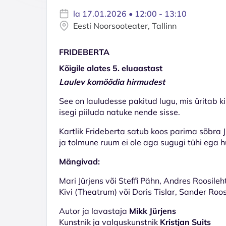
la 17.01.2026 • 12:00 - 13:10
Eesti Noorsooteater, Tallinn
FRIDEBERTA
Kõigile alates 5. eluaastast
Laulev komöödia hirmudest
See on lauludesse pakitud lugu, mis üritab ki
isegi piiluda natuke nende sisse.
Kartlik Frideberta satub koos parima sõbra 
ja tolmune ruum ei ole aga sugugi tühi ega h
Mängivad:
Mari Jürjens või Steffi Pähn, Andres Roosileh
Kivi (Theatrum) või Doris Tislar, Sander Roos
Autor ja lavastaja
Mikk Jürjens
Kunstnik ja valguskunstnik
Kristjan Suits