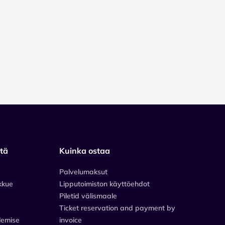
stä
Kuinka ostaa
Palvelumaksut
kkue
Lipputoimiston käyttöehdot
Piletid välismaale
Ticket reservation and payment by
lemise
invoice