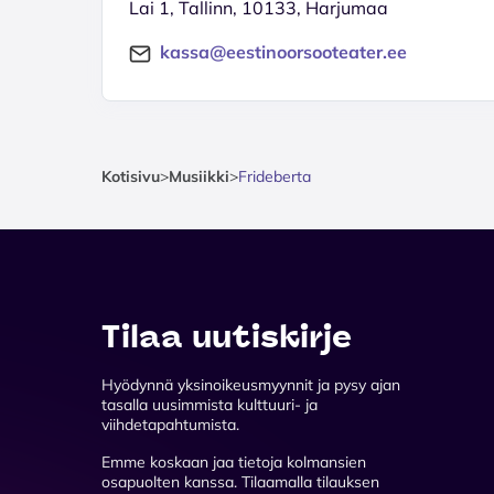
Lai 1, Tallinn, 10133, Harjumaa
kassa@eestinoorsooteater.ee
Kotisivu
>
Musiikki
>
Frideberta
Tilaa uutiskirje
Hyödynnä yksinoikeusmyynnit ja pysy ajan
tasalla uusimmista kulttuuri- ja
viihdetapahtumista.
Emme koskaan jaa tietoja kolmansien
osapuolten kanssa. Tilaamalla tilauksen