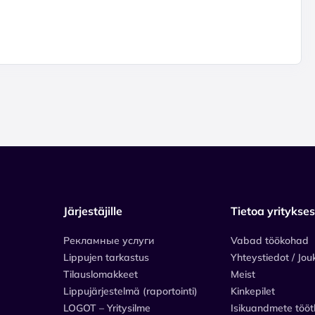
Järjestäjille
Tietoa yritykse
Рекламные услуги
Vabad töökohad
Lippujen tarkastus
Yhteystiedot / Jou
Tilauslomakkeet
Meist
Lippujärjestelmä (raportointi)
Kinkepilet
LOGOT – Yritysilme
Isikuandmete tööt