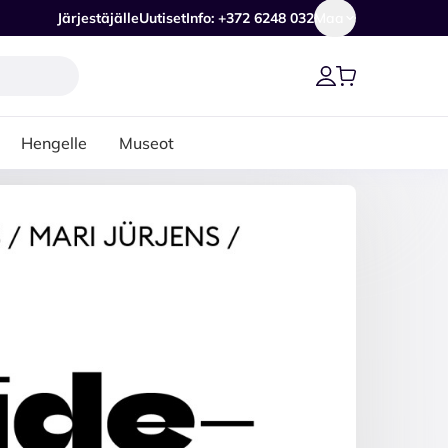
Järjestäjälle
Uutiset
Info: +372 6248 032
Maa
Hengelle
Museot