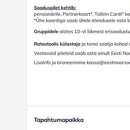
Sooduspilet kehtib:
pensionärile, Partnerkaart*, Tallinn Cardi* k
*Ühe kaardiga saab ühele etendusele osta ku
Gruppidele
alates 10-st liikmest erisoodus
Ratastoolis külastaja
ja tema saatja kohad 
Vastavaid pileteid saab osta ainult Eesti No
Lisainfo ja broneerimine kassa@eestinoorso
Tapahtumapaikka