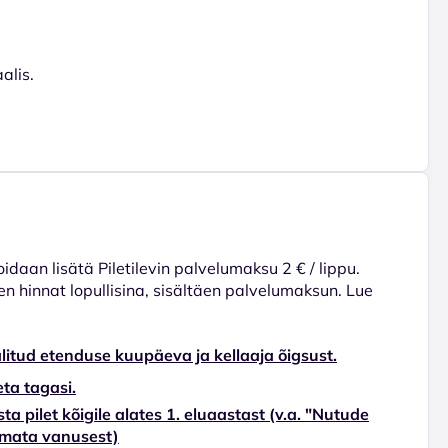
alis.
voidaan lisätä Piletilevin palvelumaksu 2 € / lippu.
en hinnat lopullisina, sisältäen palvelumaksun. Lue
litud etenduse kuupäeva ja kellaaja õigsust.
ta tagasi.
ta pilet kõigile alates 1. eluaastast (v.a. "Nutude
tumata vanusest)