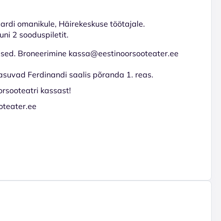
aardi omanikule, Häirekeskuse töötajale.
ni 2 sooduspiletit.
tused. Broneerimine kassa@eestinoorsooteater.ee
asuvad Ferdinandi saalis põranda 1. reas.
orsooteatri kassast!
oteater.ee