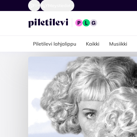
FI
Yhteystiedot
Piletilevi lahjalippu
Kaikki
Musiikki