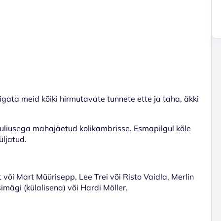
igata meid kõiki hirmutavate tunnete ette ja taha, äkki
Juliusega mahajäetud kolikambrisse. Esmapilgul kõle
üljatud.
t või Mart Müürisepp, Lee Trei või Risto Vaidla, Merlin
imägi (külalisena) või Hardi Möller.