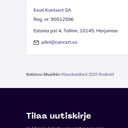
Eesti Kontsert SA
Reg. nr: 90012596
Estonia pst 4, Tallinn, 10145, Harjumaa
pilet@concert.ee
Kotisivu
>
Musiikki
>
Klassikatähed 2025 finalistid
Tilaa uutiskirje