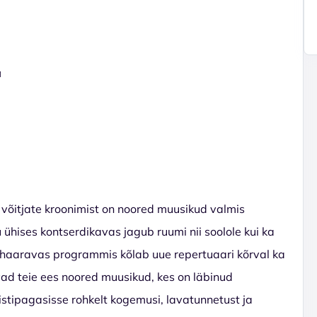
a
e võitjate kroonimist on noored muusikud valmis
ühises kontserdikavas jagub ruumi nii soolole kui ka
ahaaravas programmis kõlab uue repertuaari kõrval ka
ad teie ees noored muusikud, kes on läbinud
stipagasisse rohkelt kogemusi, lavatunnetust ja