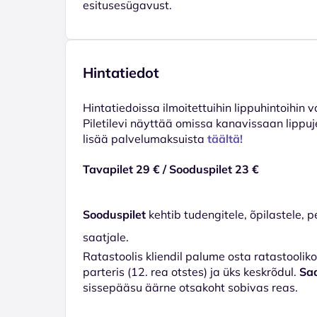
esitusesügavust.
Hintatiedot
Hinta­tiedoissa ilmoitettuihin lippuhintoihin 
Piletilevi näyttää omissa kanavissaan lippuj
lisää palvelumaksuista
täältä!
Tavapilet 29 € / Sooduspilet 23 €
Sooduspilet
kehtib tudengitele, õpilastele, p
saatjale.
Ratastoolis kliendil palume osta ratastoolik
parteris (12. rea otstes) ja üks keskrõdul.
Saa
sissepääsu äärne otsakoht sobivas reas.