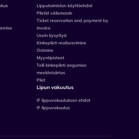
kkue
Lipputoimiston käyttöehdot
Piletid välismaale
Ticket reservation and payment by
lemise
invoice
Usein kysyttyä
Kinkepileti realiseerimine
Ostmine
Myyntipisteet
Telli kinkepileti aegumise
meeldetuletus
Pilet
Lipun vakuutus
IF lippuvakuutuksen ehdot
IF lippuvakuutus