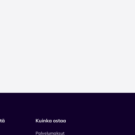
stä
Kuinka ostaa
Palvelumaksut