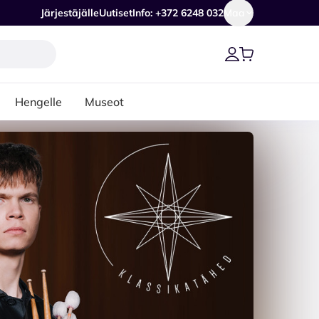
Järjestäjälle
Uutiset
Info: +372 6248 032
Maa
Hengelle
Museot