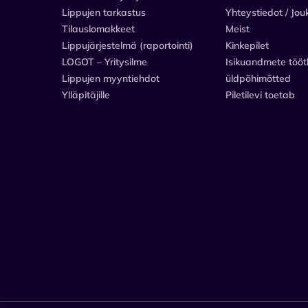
Lippujen tarkastus
Yhteystiedot / Jou
Tilauslomakkeet
Meist
Lippujärjestelmä (raportointi)
Kinkepilet
LOGOT – Yritysilme
Isikuandmete tööt
Lippujen myyntiehdot
üldpõhimõtted
Ylläpitäjille
Piletilevi toetab