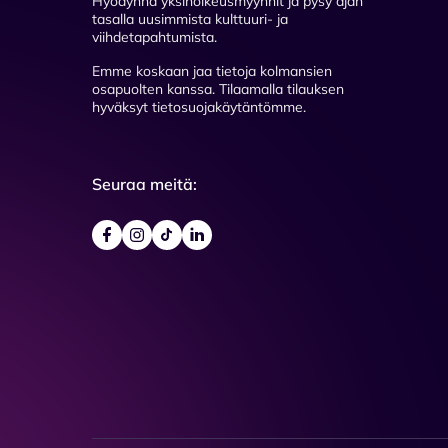
Hyödynnä yksinoikeusmyynnit ja pysy ajan
tasalla uusimmista kulttuuri- ja
viihdetapahtumista.
Emme koskaan jaa tietoja kolmansien
osapuolten kanssa. Tilaamalla tilauksen
hyväksyt tietosuojakäytäntömme.
Seuraa meitä: