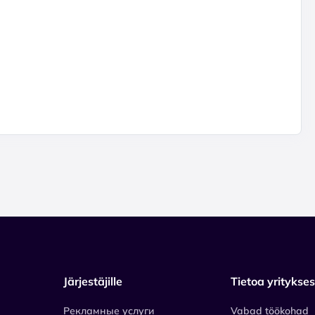
Järjestäjille
Tietoa yritykse
Рекламные услуги
Vabad töökohad