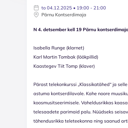
to 04.12.2025 • 19:00 - 21:00
Pärnu Kontserdimaja
N 4. detsember kell 19 Pärnu kontserdimaj
Isabella Runge (klarnet)
Karl Martin Tombak (löökpillid)
Kaastegev Tiit Tomp (klaver)
Pärast telekonkurssi „Klassikatähed“ ja sell
astuma kontserdilavale. Kahe noore muusiku 
koosmusitseerimisele. Vaheldusrikkas kaas
telesaadete parimaid palu. Nüüdseks seisav
tähendusrikka teleteekonna ning saanud arti