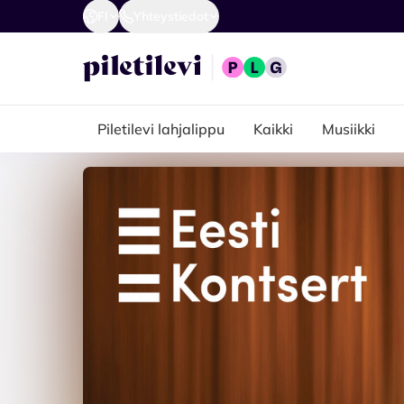
FI
Yhteystiedot
Piletilevi lahjalippu
Kaikki
Musiikki