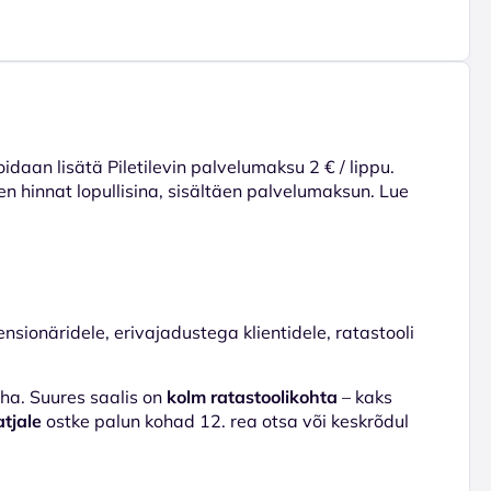
voidaan lisätä Piletilevin palvelumaksu 2 € / lippu.
en hinnat lopullisina, sisältäen palvelumaksun. Lue
ensionäridele, erivajadustega klientidele, ratastooli
oha. Suures saalis on
kolm ratastoolikohta
– kaks
tjale
ostke palun kohad 12. rea otsa või keskrõdul