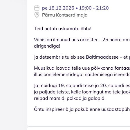
pe 18.12.2026 • 19:00 - 21:20
Pärnu Kontserdimaja
Teid ootab uskumatu õhtu!
Viinis on ilmunud uus orkester – 25 noore a
dirigendiga!
Ja detsembris tuleb see Baltimaadesse – et p
Muusikud loovad teile uue põlvkonna fantaasia
illusioonielementidega, näitlemisega iseenda
Ja muidugi 19. sajandi teise ja 20. sajandi
ja paljude teiste, kelle loomingut me teie ja
reipad marsid, polkad ja galopid.
Õhtu inspireerib ja pakub enne uusaastapühi