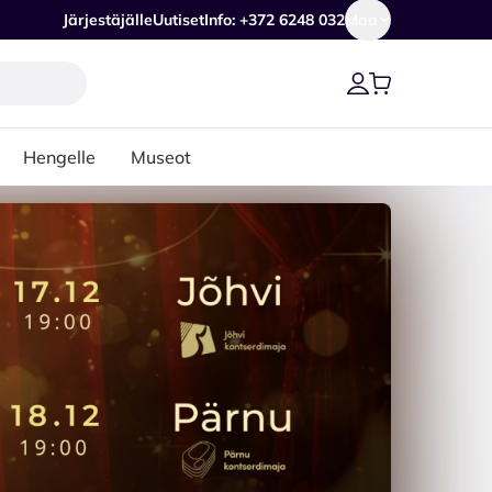
Järjestäjälle
Uutiset
Info: +372 6248 032
Maa
Hengelle
Museot