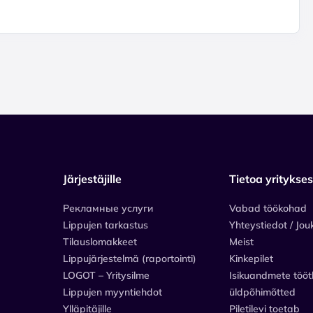
Järjestäjille
Tietoa yritykse
Рекламные услуги
Vabad töökohad
Lippujen tarkastus
Yhteystiedot / Jou
Tilauslomakkeet
Meist
Lippujärjestelmä (raportointi)
Kinkepilet
LOGOT – Yritysilme
Isikuandmete tööt
Lippujen myyntiehdot
üldpõhimõtted
Ylläpitäjille
Piletilevi toetab