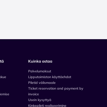
stä
Kuinka ostaa
Palvelumaksut
kkue
Lipputoimiston käyttöehdot
Piletid välismaale
Ticket reservation and payment by
lemise
invoice
Usein kysyttyä
Kinkepileti realiseerimine