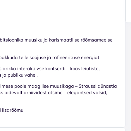
mbitsioonika muusiku ja karismaatilise rõõmsameelse
akkuda teile soojuse ja rafineerituse energiat.
rikka interaktiivse kontserdi – koos leiutiste,
 ja publiku vahel.
 esimese poole maagilise muusikaga – Straussi dünastia
oks pidevalt arhiividest otsime – elegantsed valsid,
 lisarõõmu.