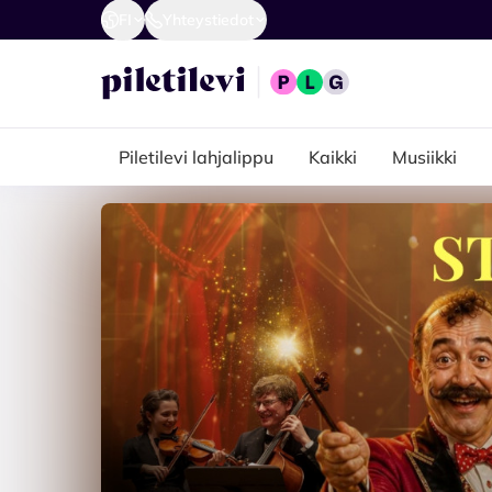
FI
Yhteystiedot
Piletilevi lahjalippu
Kaikki
Musiikki