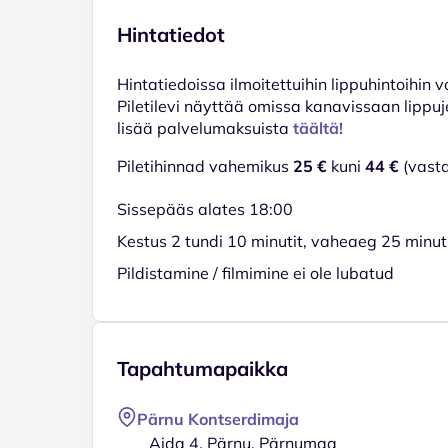
Hintatiedot
Hinta­tiedoissa ilmoitettuihin lippuhintoihin 
Piletilevi näyttää omissa kanavissaan lippuj
lisää palvelumaksuista
täältä!
Piletihinnad vahemikus
25 €
kuni
44 €
(vasta
Sissepääs alates 18:00
Kestus 2 tundi 10 minutit, vaheaeg 25 minuti
Pildistamine / filmimine ei ole lubatud
Tapahtumapaikka
Pärnu Kontserdimaja
Aida 4, Pärnu, Pärnumaa